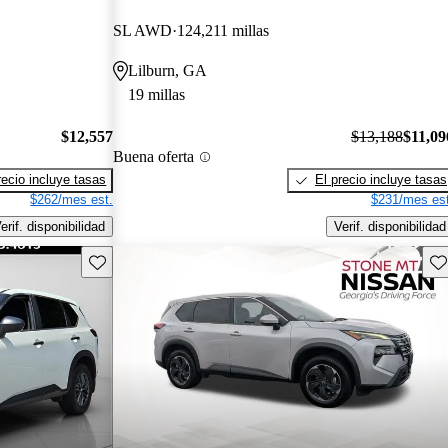
SL AWD
124,211 millas
Lilburn, GA
19 millas
$12,557
$13,188
$11,09
Buena oferta
recio incluye tasas
El precio incluye tasas
$262/mes est.
$231/mes est
erif. disponibilidad
Verif. disponibilidad
Guarda este Aviso
Gu