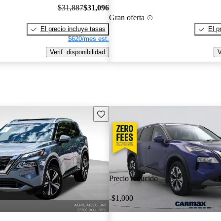
$31,887
$31,096
Gran oferta
El precio incluye tasas
El p
$620/mes est.
Verif. disponibilidad
V
Guarda este Aviso
Precio reducido
-$1,000