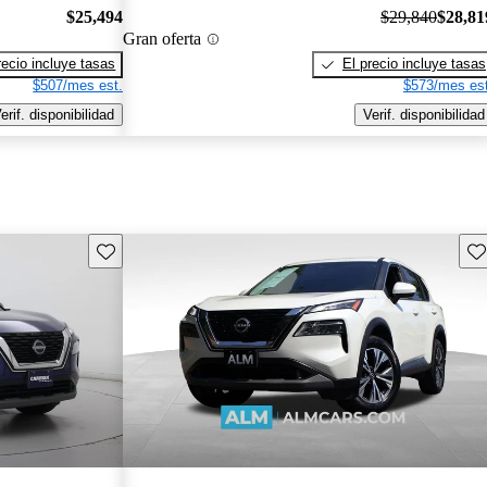
$25,494
$29,840
$28,81
Gran oferta
recio incluye tasas
El precio incluye tasas
$507/mes est.
$573/mes est
erif. disponibilidad
Verif. disponibilidad
Guarda este Aviso
Gu