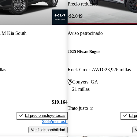
Precio reducido
-$2,049
M Kia South
Aviso patrocinado
2025 Nissan Rogue
llas
Rock Creek AWD
23,926 millas
Conyers, GA
21 millas
$19,164
Trato justo
El precio incluye tasas
El p
$385/mes est.
Verif. disponibilidad
V