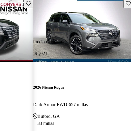
Guarda este Aviso
Gu
Precio reducido
-$1,021
2026 Nissan Rogue
Dark Armor FWD
657 millas
Buford, GA
33 millas