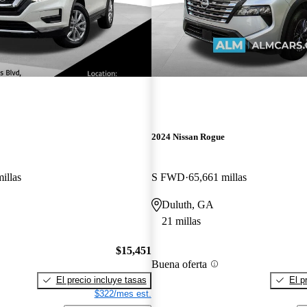
2024 Nissan Rogue
illas
S FWD
65,661 millas
Duluth, GA
21 millas
$15,451
Buena oferta
El precio incluye tasas
El p
$322/mes est.