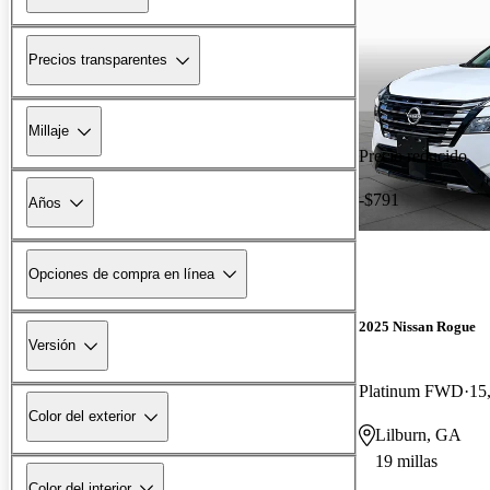
Precios transparentes
Millaje
Precio reducido
-$791
Años
Opciones de compra en línea
2025 Nissan Rogue
Versión
Platinum FWD
15
Color del exterior
Lilburn, GA
19 millas
Color del interior