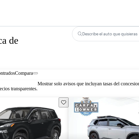
Describe el auto que quisieras
ca de
ontrados
Compara
Mostrar solo avisos que incluyan tasas del concesio
cios transparentes.
Guarda este Aviso