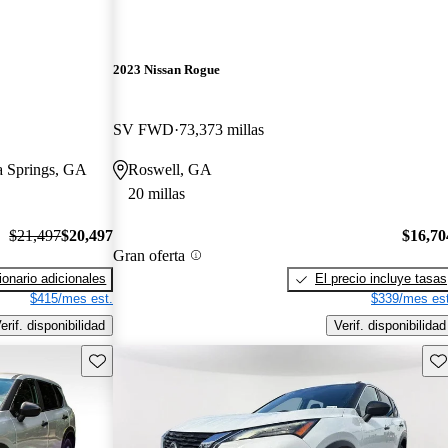
2023 Nissan Rogue
SV FWD
73,373 millas
ia Springs, GA
Roswell, GA
20 millas
$21,497
$20,497
$16,70
Gran oferta
onario adicionales
El precio incluye tasas
$415/mes est.
$339/mes est
erif. disponibilidad
Verif. disponibilidad
Guarda este Aviso
Gu