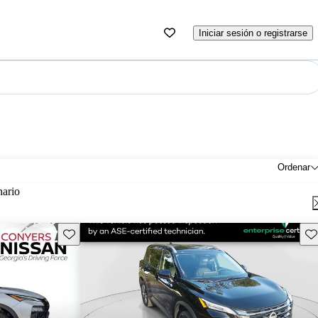
Iniciar sesión o registrarse
Ordenar
nario
Guarda este Aviso
Gu