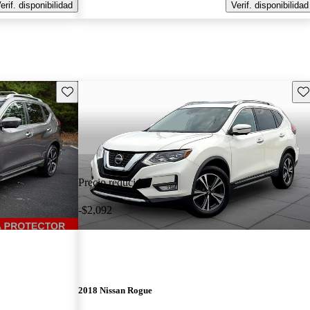
erif. disponibilidad
Verif. disponibilidad
Guarda este Aviso
Gu
Precio reducido
-$2,092
2018 Nissan Rogue