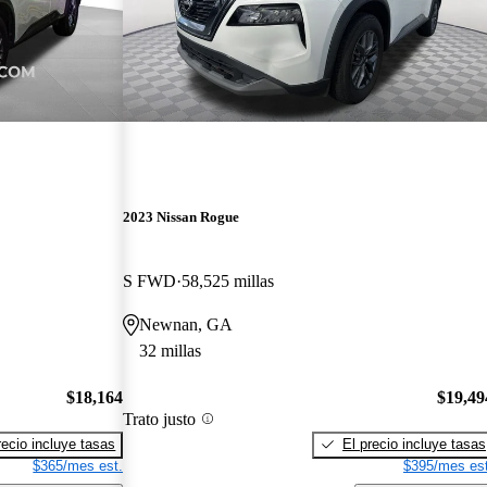
2023 Nissan Rogue
S FWD
58,525 millas
Newnan, GA
32 millas
$18,164
$19,49
Trato justo
recio incluye tasas
El precio incluye tasas
$365/mes est.
$395/mes est