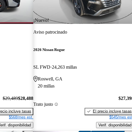
¡Nuevo!
Aviso patrocinado
2026 Nissan Rogue
SL FWD
24,263 millas
Roswell, GA
20 millas
$29,489
$28,488
$27,39
Trato justo
recio incluye tasas
El precio incluye tasas
$568/mes est.
$545/mes est
erif. disponibilidad
Verif. disponibilidad