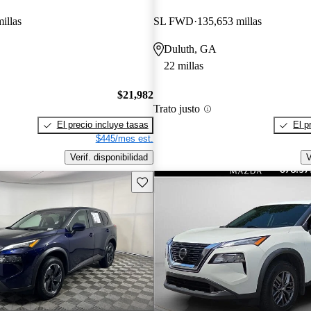
illas
SL FWD
135,653 millas
Duluth, GA
22 millas
$21,982
Trato justo
El precio incluye tasas
El p
$445/mes est.
Verif. disponibilidad
V
Guarda este Aviso