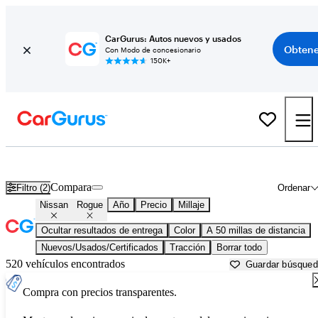
CarGurus: Autos nuevos y usados
Obtene
Con Modo de concesionario
150K+
Nissan Rogue usados en venta cerca de
Akron, OH
Compara
Filtro (2)
Ordenar
Nissan
Rogue
Año
Precio
Millaje
Ocultar resultados de entrega
Color
A 50 millas de distancia
Nuevos/Usados/Certificados
Tracción
Borrar todo
520 vehículos encontrados
Guardar búsque
Compra con precios transparentes.