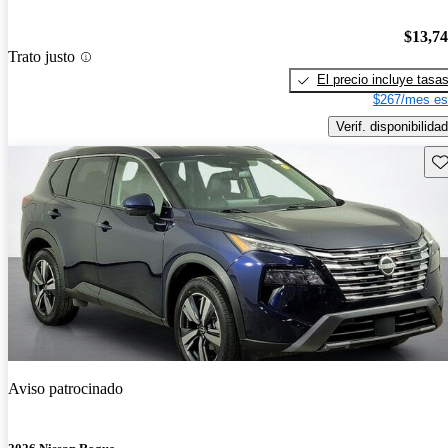
$13,7
Trato justo
El precio incluye tasa
$267/mes es
Verif. disponibilidad
Gu
Aviso patrocinado