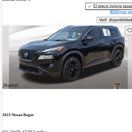
El precio incluye tasa
$526/mes es
Verif. disponibilidad
Gu
¡Nuevo!
2023 Nissan Rogue