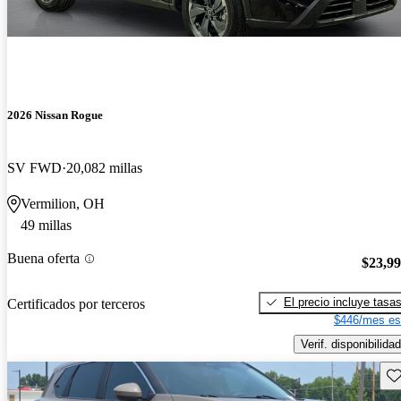
2026 Nissan Rogue
SV FWD
20,082 millas
Vermilion, OH
49 millas
Buena oferta
$23,9
El precio incluye tasa
Certificados por terceros
$446/mes es
Verif. disponibilidad
Gu