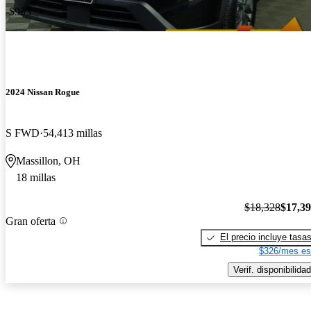
-$933
2024 Nissan Rogue
S FWD
54,413 millas
Massillon, OH
18 millas
$18,328
$17,3
Gran oferta
El precio incluye tasa
$326/mes es
Verif. disponibilidad