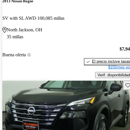
2013 Nissan Rogue
SV with SL AWD
100,085 millas
North Jackson, OH
35 millas
$7,9
Buena oferta
El precio incluye tasa
$155/mes es
Verif. disponibilidad
Gu
Precio reducido