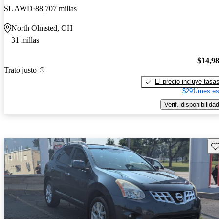
SL AWD
88,707 millas
North Olmsted, OH
31 millas
$14,9
Trato justo
El precio incluye tasa
$291/mes es
Verif. disponibilidad
Gu