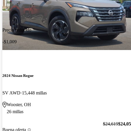
Precio reducido
-$1,009
2024 Nissan Rogue
SV AWD
15,448 millas
Wooster, OH
26 millas
$24,619
$24,0
Buena oferta