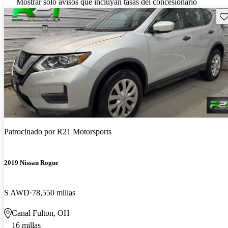
Mostrar solo avisos que incluyan tasas del concesionario
Gu
Patrocinado por
R21 Motorsports
2019 Nissan Rogue
S AWD
78,550 millas
Canal Fulton, OH
16 millas