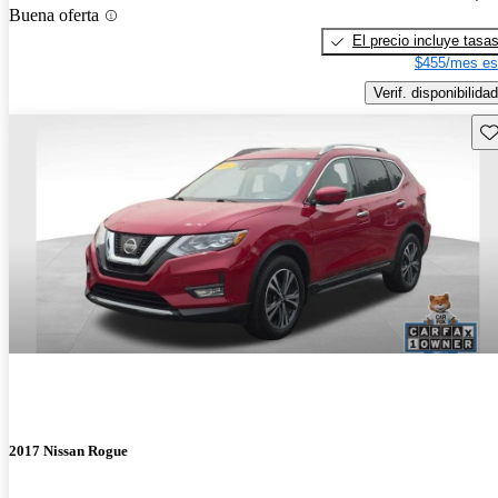
Buena oferta
El precio incluye tasa
$455/mes es
Verif. disponibilidad
Gu
2017 Nissan Rogue