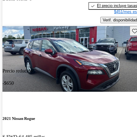
El precio incluye tasa
$451/mes es
Verif. disponibilidad
Gu
Precio reducido
-$650
2021 Nissan Rogue
S FWD
64,485 millas