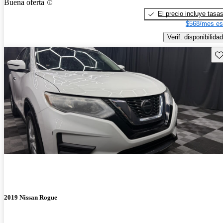
Buena oferta
El precio incluye tasa
$568/mes es
Verif. disponibilidad
Gu
2019 Nissan Rogue