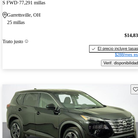
S FWD
77,291 millas
Garrettsville, OH
25 millas
$14,8
Trato justo
El precio incluye tasa
$288/mes es
Verif. disponibilidad
Gu