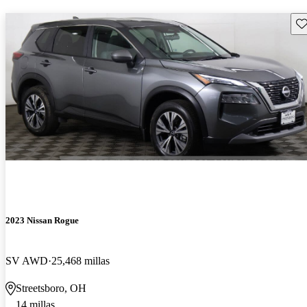
Gu
2023 Nissan Rogue
SV AWD
25,468 millas
Streetsboro, OH
14 millas