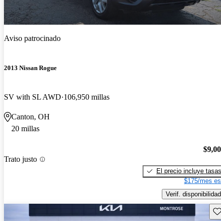
Aviso patrocinado
2013 Nissan Rogue
SV with SL AWD
106,950 millas
Canton, OH
20 millas
$9,0
Trato justo
El precio incluye tasa
$175/mes es
Verif. disponibilidad
Gu