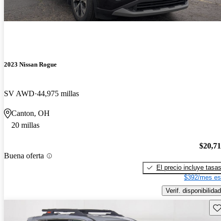
2023 Nissan Rogue
SV AWD
44,975 millas
Canton, OH
20 millas
$20,7
Buena oferta
El precio incluye tasa
$392/mes es
Verif. disponibilidad
Gu