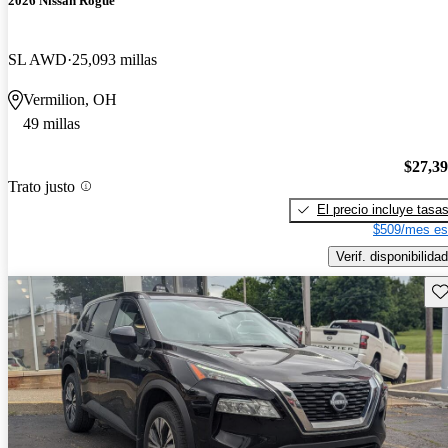
2026 Nissan Rogue
SL AWD
25,093 millas
Vermilion, OH
49 millas
$27,3
Trato justo
El precio incluye tasa
$509/mes es
Verif. disponibilidad
Gu