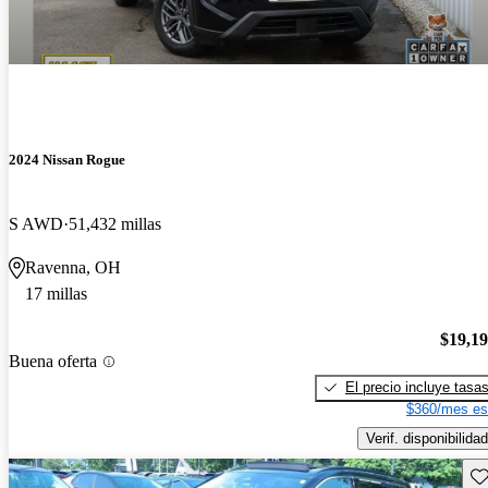
2024 Nissan Rogue
S AWD
51,432 millas
Ravenna, OH
17 millas
$19,1
Buena oferta
El precio incluye tasa
$360/mes es
Verif. disponibilidad
Gu