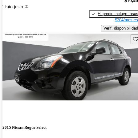
$10,4
Trato justo
El precio incluye tasa
$204/mes es
Verif. disponibilidad
Gu
2015 Nissan Rogue Select