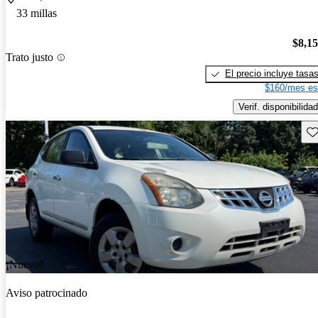
33 millas
$8,1
Trato justo
El precio incluye tasa
$160/mes es
Verif. disponibilidad
Gu
¡Nuevo!
Aviso patrocinado