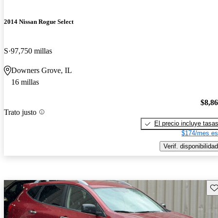
2014 Nissan Rogue Select
S
97,750 millas
Downers Grove, IL
16 millas
$8,8
Trato justo
El precio incluye tasa
$174/mes es
Verif. disponibilidad
Gu