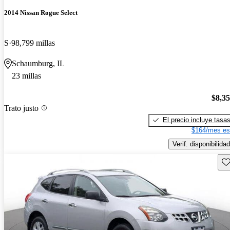
2014 Nissan Rogue Select
S
98,799 millas
Schaumburg, IL
23 millas
$8,3
Trato justo
El precio incluye tasa
$164/mes es
Verif. disponibilidad
Gu