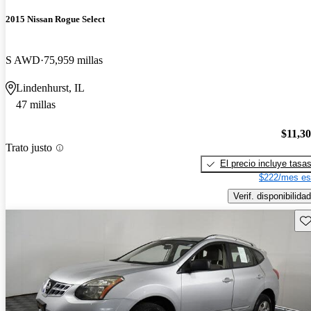
2015 Nissan Rogue Select
S AWD
75,959 millas
Lindenhurst, IL
47 millas
$11,3
Trato justo
El precio incluye tasa
$222/mes es
Verif. disponibilidad
Gu