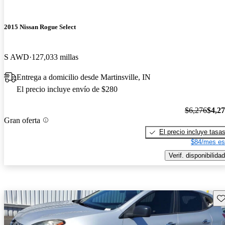
2015 Nissan Rogue Select
S AWD
127,033 millas
Entrega a domicilio desde Martinsville, IN
El precio incluye envío de $280
$6,276
$4,2
Gran oferta
El precio incluye tasa
$84/mes es
Verif. disponibilidad
Gu