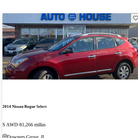
Gu
2014 Nissan Rogue Select
S AWD
81,266 millas
Downers Grove, IL