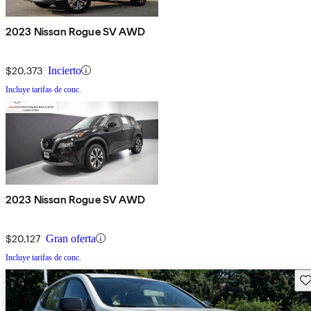
2023 Nissan Rogue SV AWD
$20,373
Incierto
Incluye tarifas de conc.
2023 Nissan Rogue SV AWD
$20,127
Gran oferta
Incluye tarifas de conc.
Gu