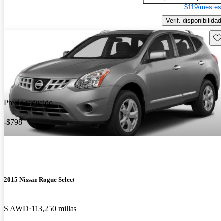
$119/mes es
Verif. disponibilidad
Gu
Precio reducido
-$798
2015 Nissan Rogue Select
S AWD
113,250 millas