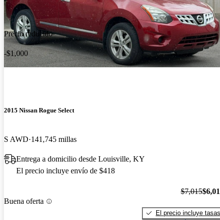
Precio reducido
-$1,000
2015 Nissan Rogue Select
S AWD
141,745 millas
Entrega a domicilio desde Louisville, KY
El precio incluye envío de $418
$7,015
$6,0
Buena oferta
El precio incluye tasa