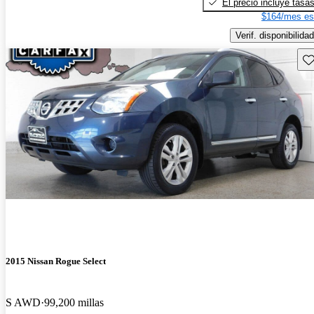
El precio incluye tasa
$164/mes es
Verif. disponibilidad
Gu
2015 Nissan Rogue Select
S AWD
99,200 millas