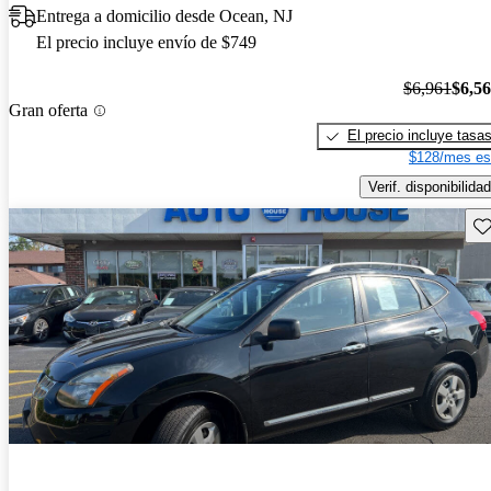
Entrega a domicilio desde Ocean, NJ
El precio incluye envío de $749
$6,961
$6,5
Gran oferta
El precio incluye tasa
$128/mes es
Verif. disponibilidad
Gu