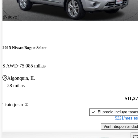
¡Nuevo!
2015 Nissan Rogue Select
S AWD
75,085 millas
Algonquin, IL
28 millas
$11,2
Trato justo
El precio incluye tasa
$221/mes es
Verif. disponibilidad
Gu