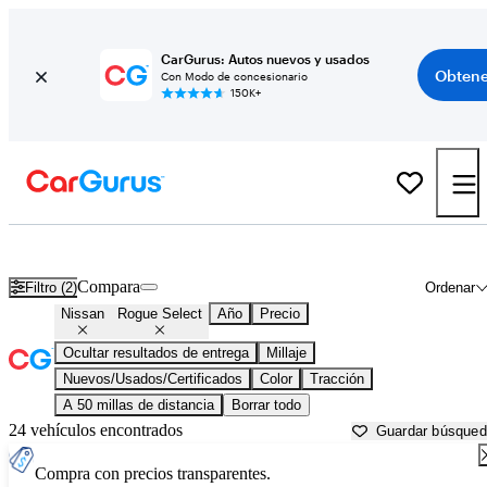
CarGurus: Autos nuevos y usados
Obtene
Con Modo de concesionario
150K+
Nissan Rogue Select usados en venta cerca de
Aurora, IL
Compara
Filtro (2)
Ordenar
Nissan
Rogue Select
Año
Precio
Ocultar resultados de entrega
Millaje
Nuevos/Usados/Certificados
Color
Tracción
A 50 millas de distancia
Borrar todo
24 vehículos encontrados
Guardar búsque
Compra con precios transparentes.