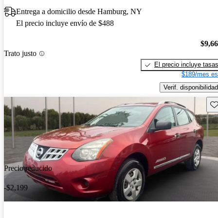
Entrega a domicilio desde Hamburg, NY
El precio incluye envío de $488
$9,6
Trato justo
El precio incluye tasa
$189/mes es
Verif. disponibilidad
Gu
Precio reducido
-$2,199