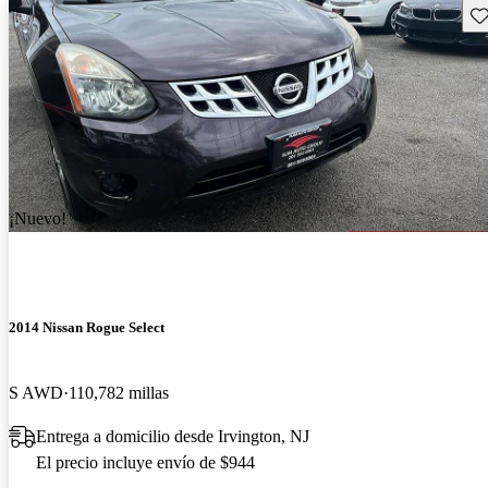
Gu
¡Nuevo!
2014 Nissan Rogue Select
S AWD
110,782 millas
Entrega a domicilio desde Irvington, NJ
El precio incluye envío de $944