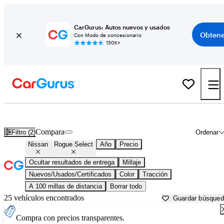
CarGurus: Autos nuevos y usados
Obtene
Con Modo de concesionario
150K+
Nissan Rogue Select usados en venta cerca de
Anderson, SC
Compara
Filtro (2)
Ordenar
Nissan
Rogue Select
Año
Precio
Ocultar resultados de entrega
Millaje
Nuevos/Usados/Certificados
Color
Tracción
A 100 millas de distancia
Borrar todo
25 vehículos encontrados
Guardar búsque
Compra con precios transparentes.