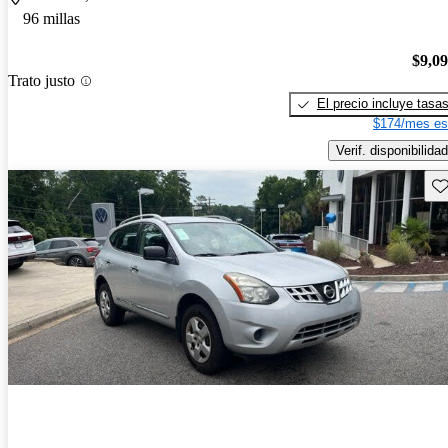
96 millas
$9,0
Trato justo
El precio incluye tasa
$174/mes es
Verif. disponibilidad
Gu