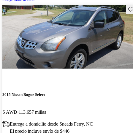
Gu
2015 Nissan Rogue Select
S AWD
113,657 millas
Entrega a domicilio desde Sneads Ferry, NC
El precio incluye envío de $446