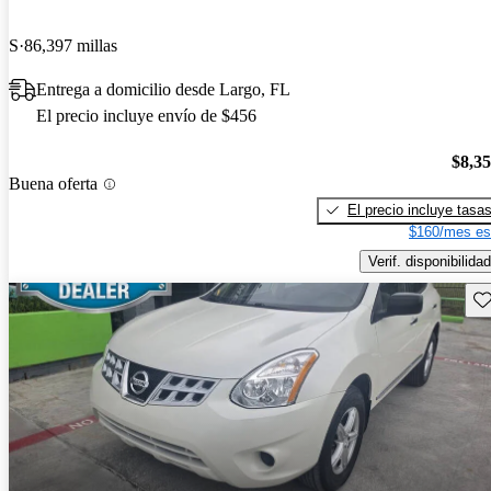
S
86,397 millas
Entrega a domicilio desde Largo, FL
El precio incluye envío de $456
$8,3
Buena oferta
El precio incluye tasa
$160/mes es
Verif. disponibilidad
Gu