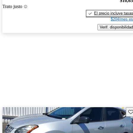
$10,6
Trato justo
El precio incluye tasa
$204/mes es
Verif. disponibilidad
Gu