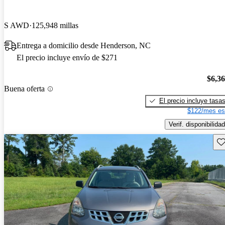
S AWD
125,948 millas
Entrega a domicilio desde Henderson, NC
El precio incluye envío de $271
$6,3
Buena oferta
El precio incluye tasa
$122/mes es
Verif. disponibilidad
Gu