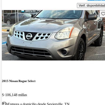
Verif. disponibilidad
Gu
2015 Nissan Rogue Select
S
106,148 millas
Entrega a domicilio desde Sevierville, TN