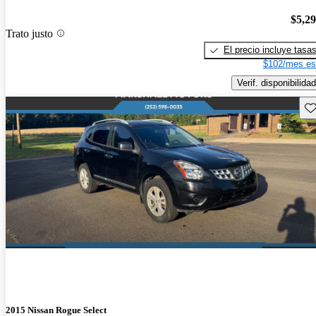
$5,2
Trato justo
El precio incluye tasa
$102/mes es
Verif. disponibilidad
Gu
2015 Nissan Rogue Select