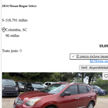
2014 Nissan Rogue Select
S
118,791 millas
Columbia, SC
96 millas
$9,0
Trato justo
El precio incluye tasa
$174/mes es
Verif. disponibilidad
Gu