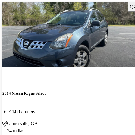
Gu
2014 Nissan Rogue Select
S
144,885 millas
Gainesville, GA
74 millas