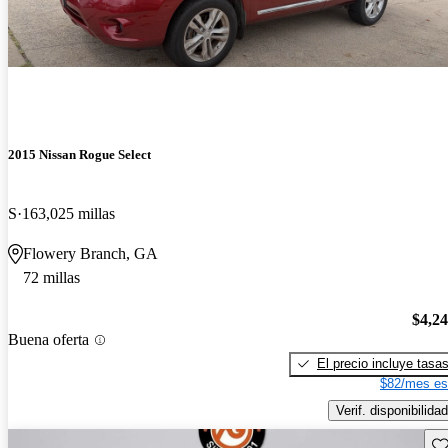
2015 Nissan Rogue Select
S
163,025 millas
Flowery Branch, GA
72 millas
$4,2
Buena oferta
El precio incluye tasa
$82/mes es
Verif. disponibilidad
Gu