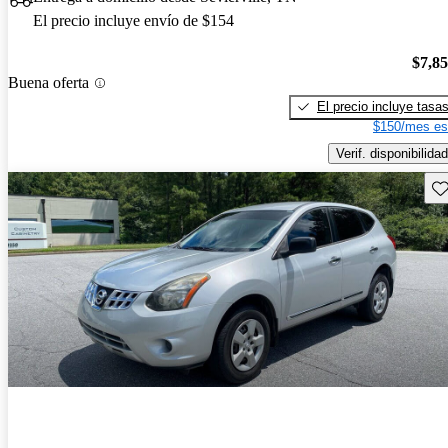
El precio incluye envío de $154
$7,8
Buena oferta
El precio incluye tasa
$150/mes es
Verif. disponibilidad
Gu