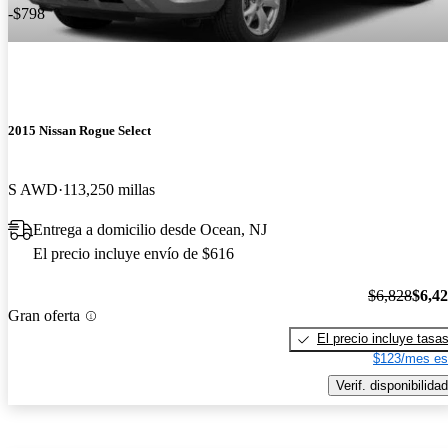
-$798
2015 Nissan Rogue Select
S AWD
113,250 millas
Entrega a domicilio desde Ocean, NJ
El precio incluye envío de $616
$6,828
$6,4
Gran oferta
El precio incluye tasa
$123/mes es
Verif. disponibilidad