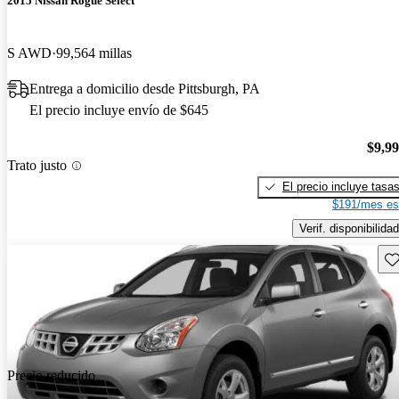
2015 Nissan Rogue Select
S AWD
99,564 millas
Entrega a domicilio desde Pittsburgh, PA
El precio incluye envío de $645
$9,9
Trato justo
El precio incluye tasa
$191/mes es
Verif. disponibilidad
Gu
Precio reducido