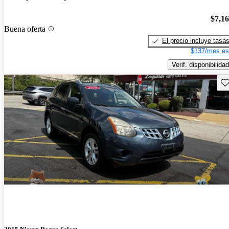
$7,1
Buena oferta
El precio incluye tasa
$137/mes es
Verif. disponibilidad
Gu