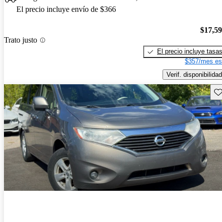
El precio incluye envío de $366
$17,5
Trato justo
El precio incluye tasa
$357/mes es
Verif. disponibilidad
Gu