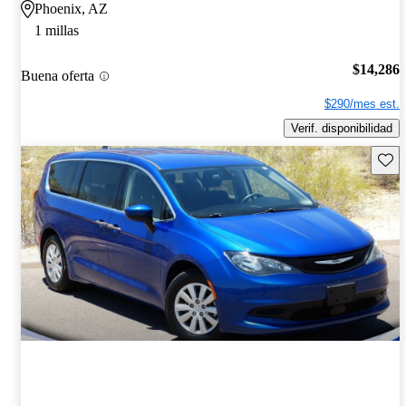
Phoenix, AZ
1 millas
$14,286
Buena oferta
$290/mes est.
Verif. disponibilidad
Guard