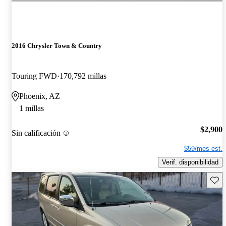
2016 Chrysler Town & Country
Touring FWD
170,792 millas
Phoenix, AZ
1 millas
$2,900
Sin calificación
$59/mes est.
Verif. disponibilidad
Guard