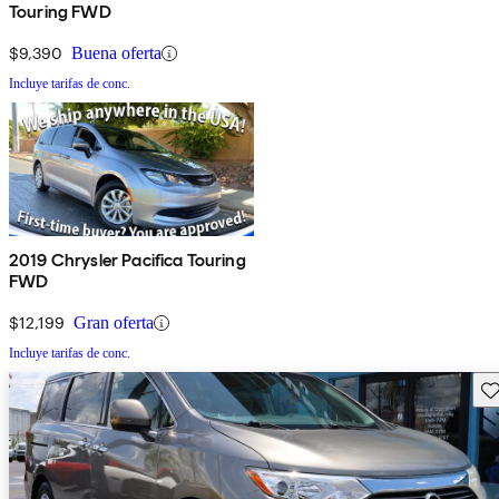
Touring FWD
$9,390
Buena oferta
Incluye tarifas de conc.
2019 Chrysler Pacifica Touring
FWD
$12,199
Gran oferta
Incluye tarifas de conc.
Gu