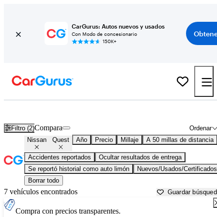
CarGurus: Autos nuevos y usados
Obtene
Con Modo de concesionario
150K+
Nissan Quest usados en venta cerca de
Apache Junction, AZ
Compara
Filtro (2)
Ordenar
Nissan
Quest
Año
Precio
Millaje
A 50 millas de distancia
Accidentes reportados
Ocultar resultados de entrega
Se reportó historial como auto limón
Nuevos/Usados/Certificados
Borrar todo
7 vehículos encontrados
Guardar búsque
Compra con precios transparentes.