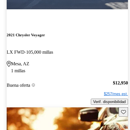
2021 Chrysler Voyager
LX FWD
105,000 millas
Mesa, AZ
1 millas
$12,950
Buena oferta
$257/mes est.
Verif. disponibilidad
Guard