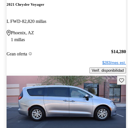
2021 Chrysler Voyager
L FWD
82,820 millas
Phoenix, AZ
1 millas
$14,280
Gran oferta
$283/mes est.
Verif. disponibilidad
Guard