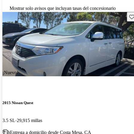
Mostrar solo avisos que incluyan tasas del concesionario
Gu
¡Nuevo!
2015 Nissan Quest
3.5 SL
29,915 millas
Entrega a domicilio desde Costa Mesa, CA