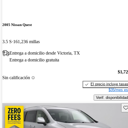
2005 Nissan Quest
3.5 S
161,236 millas
Entrega a domicilio desde Victoria, TX
Entrega a domicilio gratuita
$1,7
Sin calificación
El precio incluye tasa
$35/mes es
Verif. disponibilidad
Gu