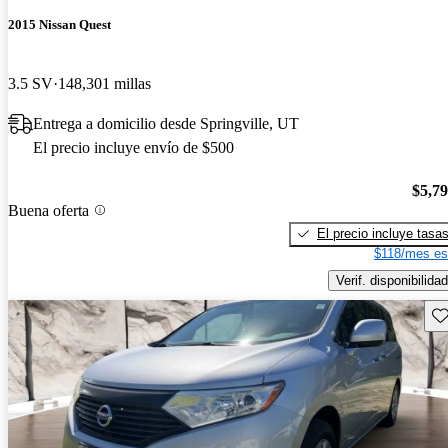
2015 Nissan Quest
3.5 SV
148,301 millas
Entrega a domicilio desde Springville, UT
El precio incluye envío de $500
$5,7
Buena oferta
El precio incluye tasa
$118/mes es
Verif. disponibilidad
Gu