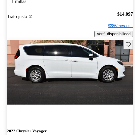
1 millas
$14,097
Trato justo
$286/mes est.
Verif. disponibilidad
Guard
2022 Chrysler Voyager