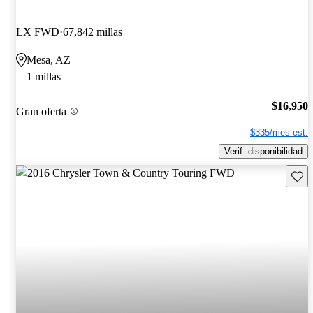
LX FWD
67,842 millas
Mesa, AZ
1 millas
$16,950
Gran oferta
$335/mes est.
Verif. disponibilidad
Guard