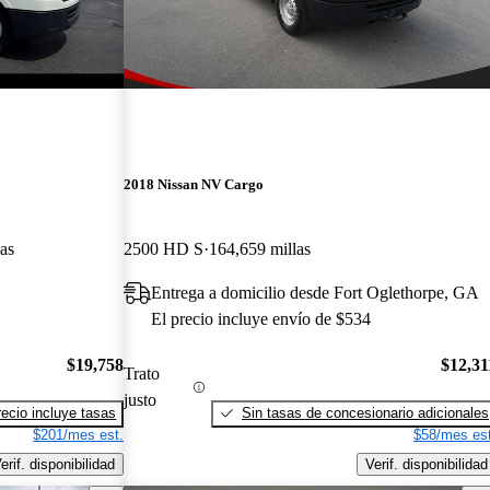
2018 Nissan NV Cargo
as
2500 HD S
164,659 millas
Entrega a domicilio desde Fort Oglethorpe, GA
El precio incluye envío de $534
$19,758
$12,31
Trato
justo
recio incluye tasas
Sin tasas de concesionario adicionales
$201/mes est.
$58/mes est
erif. disponibilidad
Verif. disponibilidad