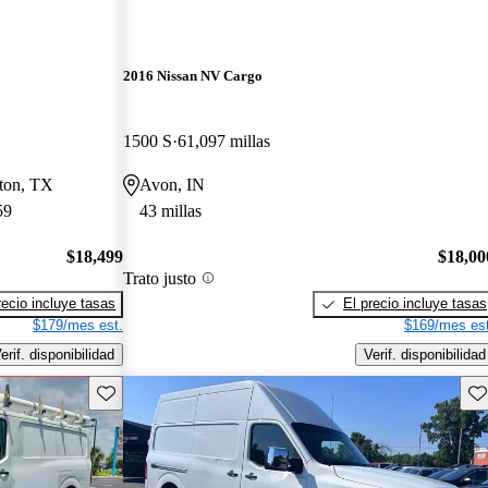
2016 Nissan NV Cargo
1500 S
61,097 millas
ston, TX
Avon, IN
59
43 millas
$18,499
$18,00
Trato justo
recio incluye tasas
El precio incluye tasas
$179/mes est.
$169/mes est
erif. disponibilidad
Verif. disponibilidad
Guarda este Aviso
Gu