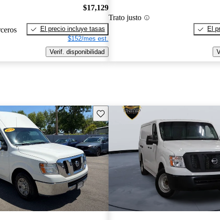
$17,129
Trato justo
El precio incluye tasas
El p
rceros
$152/mes est.
Verif. disponibilidad
V
Guarda este Aviso