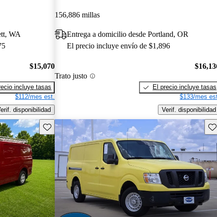
156,886 millas
ett, WA
Entrega a domicilio desde Portland, OR
75
El precio incluye envío de $1,896
$15,070
$16,13
Trato justo
recio incluye tasas
El precio incluye tasas
$112/mes est.
$133/mes est
erif. disponibilidad
Verif. disponibilidad
Guarda este Aviso
Gu