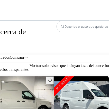
Describe el auto que quisieras
cerca de
trados
Compara
Mostrar solo avisos que incluyan tasas del concesio
cios transparentes.
Guarda este Aviso