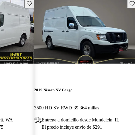
Guarda este Aviso
Gu
2019 Nissan NV Cargo
3500 HD SV RWD
39,364 millas
ett, WA
Entrega a domicilio desde Mundelein, IL
75
El precio incluye envío de $291