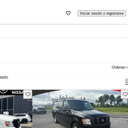
Iniciar sesión o registrarse
Ordenar
nario
Guarda este Aviso
Gu