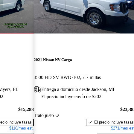
2021 Nissan NV Cargo
3500 HD SV RWD
102,517 millas
 Myers, FL
Entrega a domicilio desde Jackson, MI
02
El precio incluye envío de $202
$15,288
$23,38
Trato justo
recio incluye tasas
El precio incluye tasas
$116/mes est.
$271/mes est