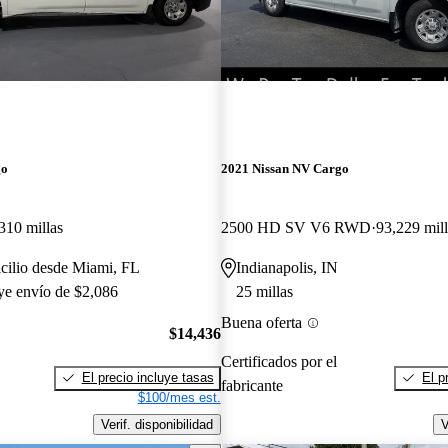
go
2021 Nissan NV Cargo
310 millas
2500 HD SV V6 RWD
93,229 mill
cilio desde Miami, FL
Indianapolis, IN
uye envío de $2,086
25 millas
Buena oferta
$14,436
Certificados por el
El precio incluye tasas
El p
fabricante
$100/mes est.
Verif. disponibilidad
V