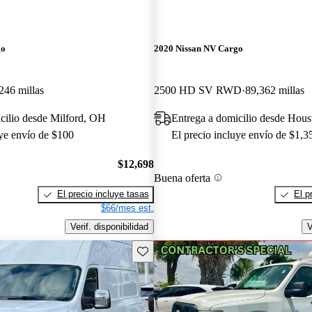
go
2020 Nissan NV Cargo
246 millas
2500 HD SV RWD
89,362 millas
cilio desde Milford, OH
Entrega a domicilio desde Hou
uye envío de $100
El precio incluye envío de $1,3
$12,698
Buena oferta
El precio incluye tasas
El p
$66/mes est.
Verif. disponibilidad
V
Guarda este Aviso