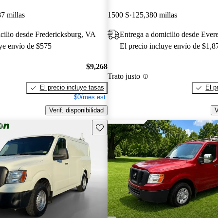
7 millas
1500 S
125,380 millas
cilio desde Fredericksburg, VA
Entrega a domicilio desde Ever
uye envío de $575
El precio incluye envío de $1,8
$9,268
Trato justo
El precio incluye tasas
El p
$0/mes est.
Verif. disponibilidad
V
Guarda este Aviso