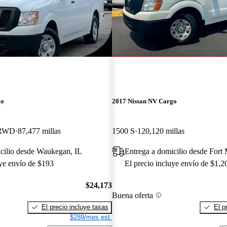
go
2017 Nissan NV Cargo
 RWD
87,477 millas
1500 S
120,120 millas
cilio desde Waukegan, IL
Entrega a domicilio desde Fort
uye envío de $193
El precio incluye envío de $1,2
$24,173
Buena oferta
El precio incluye tasas
El p
$289/mes est.