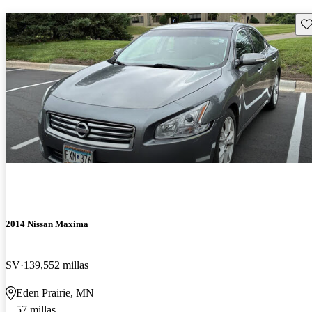
Gu
2014 Nissan Maxima
SV
139,552 millas
Eden Prairie, MN
57 millas