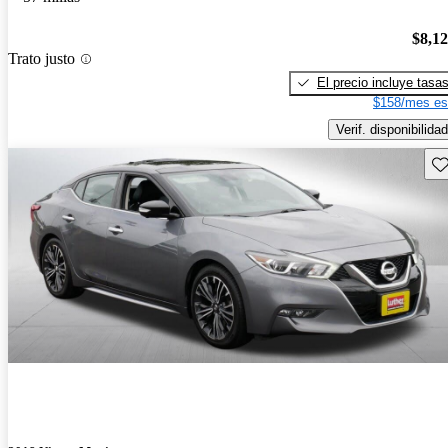
$8,1
Trato justo
El precio incluye tasa
$158/mes es
Verif. disponibilidad
Gu