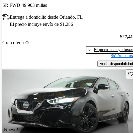
SR FWD
49,903 millas
Entrega a domicilio desde Orlando, FL
El precio incluye envío de $1,286
$27,4
Gran oferta
El precio incluye tasa
$517/mes es
Verif. disponibilidad
Gu
¡Nuevo!