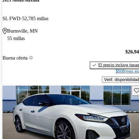
2023 Nissan Maxima
SL FWD
52,785 millas
Burnsville, MN
55 millas
$26,9
Buena oferta
El precio incluye tasa
$508/mes es
Verif. disponibilidad
Gu