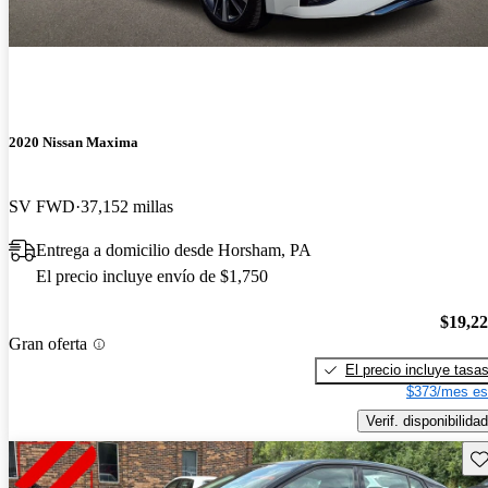
2020 Nissan Maxima
SV FWD
37,152 millas
Entrega a domicilio desde Horsham, PA
El precio incluye envío de $1,750
$19,2
Gran oferta
El precio incluye tasa
$373/mes es
Verif. disponibilidad
Gu