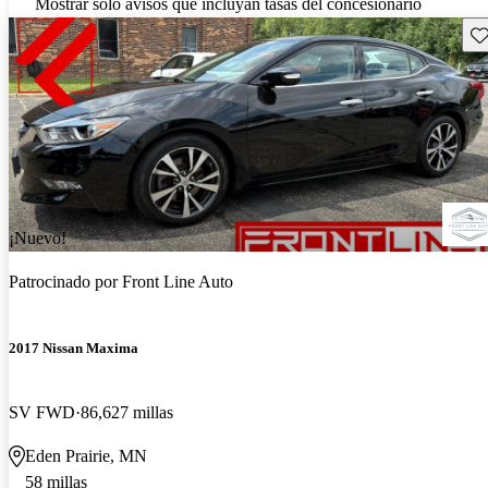
Mostrar solo avisos que incluyan tasas del concesionario
Gu
¡Nuevo!
Patrocinado por
Front Line Auto
2017 Nissan Maxima
SV FWD
86,627 millas
Eden Prairie, MN
58 millas