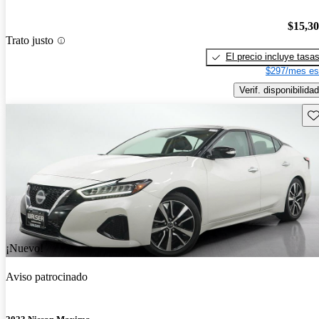
$15,3
Trato justo
El precio incluye tasa
$297/mes es
Verif. disponibilidad
Gu
¡Nuevo!
Aviso patrocinado