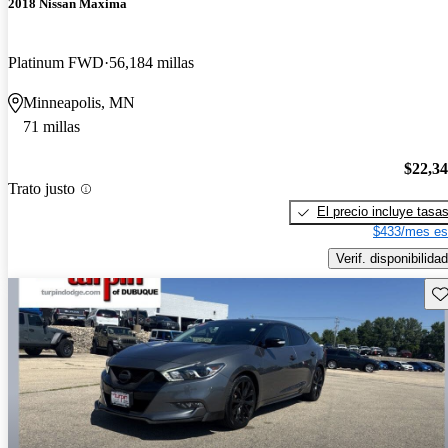
2018 Nissan Maxima
Platinum FWD
56,184 millas
Minneapolis, MN
71 millas
$22,3
Trato justo
El precio incluye tasa
$433/mes es
Verif. disponibilidad
Gu