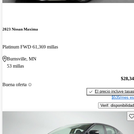
2023 Nissan Maxima
Platinum FWD
61,369 millas
Burnsville, MN
53 millas
$28,3
Buena oferta
El precio incluye tasa
$535/mes es
Verif. disponibilidad
Gu