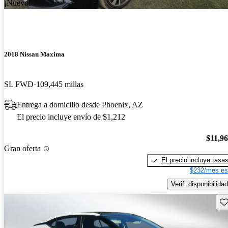
¡Nuevo!
2018 Nissan Maxima
SL FWD
109,445 millas
Entrega a domicilio desde Phoenix, AZ
El precio incluye envío de $1,212
$11,9
Gran oferta
El precio incluye tasa
$232/mes es
Verif. disponibilidad
Gu