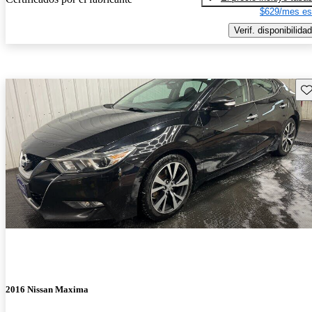
$629/mes es
Verif. disponibilidad
Gu
2016 Nissan Maxima