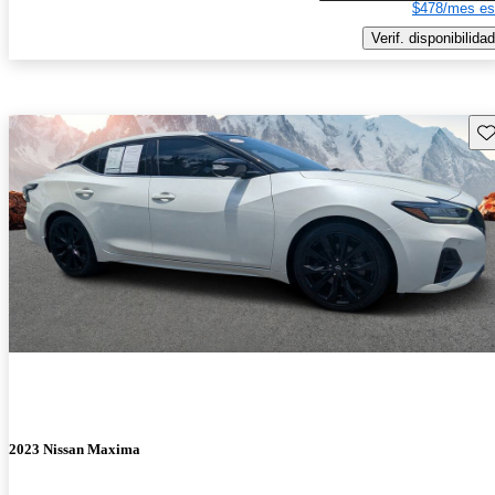
$478/mes es
Verif. disponibilidad
Gu
2023 Nissan Maxima