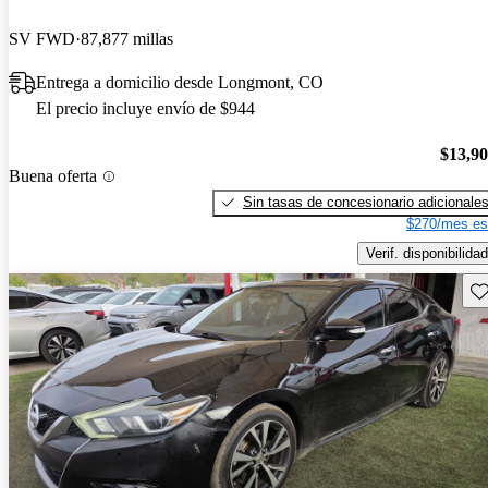
SV FWD
87,877 millas
Entrega a domicilio desde Longmont, CO
El precio incluye envío de $944
$13,9
Buena oferta
Sin tasas de concesionario adicionale
$270/mes es
Verif. disponibilidad
Gu