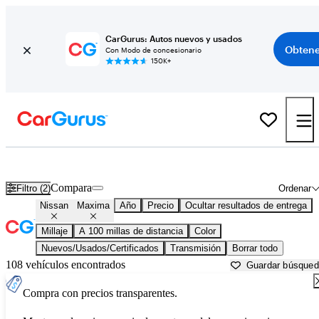
CarGurus: Autos nuevos y usados
Obtene
Con Modo de concesionario
150K+
Nissan Maxima usados en venta cerca de
Mankato, MN
Compara
Filtro (2)
Ordenar
Nissan
Maxima
Año
Precio
Ocultar resultados de entrega
Millaje
A 100 millas de distancia
Color
Nuevos/Usados/Certificados
Transmisión
Borrar todo
108 vehículos encontrados
Guardar búsque
Compra con precios transparentes.