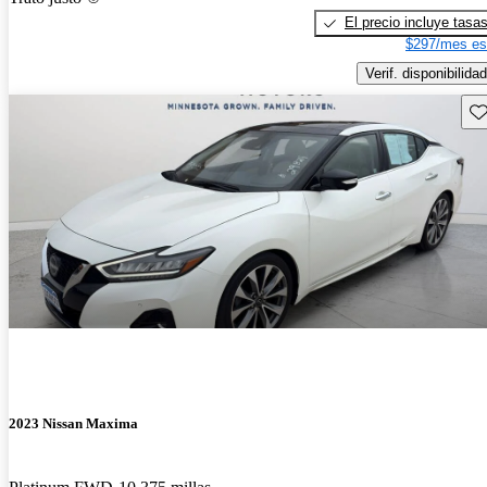
El precio incluye tasa
$297/mes es
Verif. disponibilidad
Gu
2023 Nissan Maxima