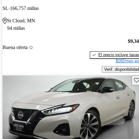
SL
166,757 millas
St Cloud, MN
94 millas
$9,3
Buena oferta
El precio incluye tasa
$182/mes es
Verif. disponibilidad
Gu