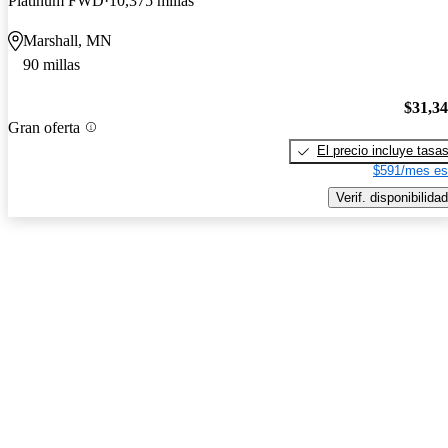
Platinum FWD
10,375 millas
Marshall, MN
90 millas
$31,3
Gran oferta
El precio incluye tasa
$591/mes es
Verif. disponibilidad