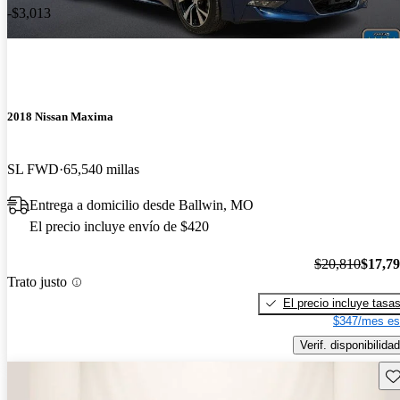
-$3,013
2018 Nissan Maxima
SL FWD
65,540 millas
Entrega a domicilio desde Ballwin, MO
El precio incluye envío de $420
$20,810
$17,7
Trato justo
El precio incluye tasa
$347/mes es
Verif. disponibilidad
Gu