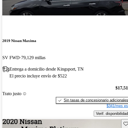
2019 Nissan Maxima
SV FWD
79,129 millas
Entrega a domicilio desde Kingsport, TN
El precio incluye envío de $522
$17,5
Trato justo
Sin tasas de concesionario adicionale
$341/mes es
Verif. disponibilidad
Gu