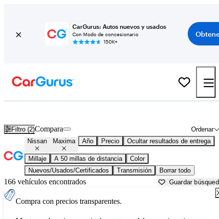
CarGurus: Autos nuevos y usados
Obtene
Con Modo de concesionario
150K+
Nissan Maxima usados en venta cerca de
Anderson, IN
Compara
Filtro (2)
Ordenar
Nissan
Maxima
Año
Precio
Ocultar resultados de entrega
Millaje
A 50 millas de distancia
Color
Nuevos/Usados/Certificados
Transmisión
Borrar todo
166 vehículos encontrados
Guardar búsque
Compra con precios transparentes.