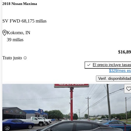
2018 Nissan Maxima
SV FWD
68,175 millas
Kokomo, IN
39 millas
$16,8
Trato justo
El precio incluye tasa
$329/mes es
Verif. disponibilidad
Gu