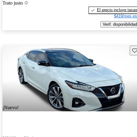
Trato justo
El precio incluye tasa
$419/mes es
Verif. disponibilidad
Gu
¡Nuevo!