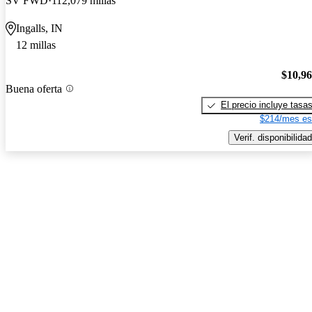
SV FWD
112,079 millas
Ingalls, IN
12 millas
$10,9
Buena oferta
El precio incluye tasa
$214/mes es
Verif. disponibilidad