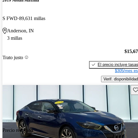
2019 Nissan Maxima
S FWD
89,631 millas
Anderson, IN
3 millas
$15,6
Trato justo
El precio incluye tasa
$305/mes es
Verif. disponibilidad
Gu
Precio reducido