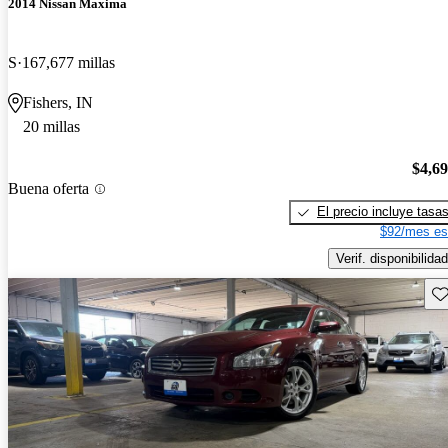
2014 Nissan Maxima
S
167,677 millas
Fishers, IN
20 millas
$4,6
Buena oferta
El precio incluye tasa
$92/mes es
Verif. disponibilidad
Gu