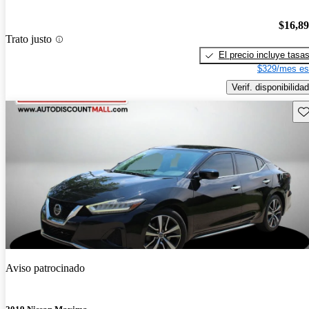
$16,8
Trato justo
El precio incluye tasa
$329/mes es
Verif. disponibilidad
Gu
Aviso patrocinado