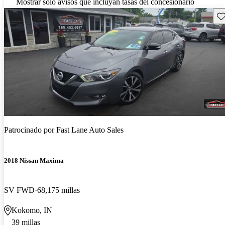
Mostrar solo avisos que incluyan tasas del concesionario
Gu
Patrocinado por
Fast Lane Auto Sales
2018 Nissan Maxima
SV FWD
68,175 millas
Kokomo, IN
39 millas