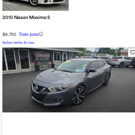
2010 Nissan Maxima S
$6,750
Trato justo
Incluye tarifas de conc.
Gu