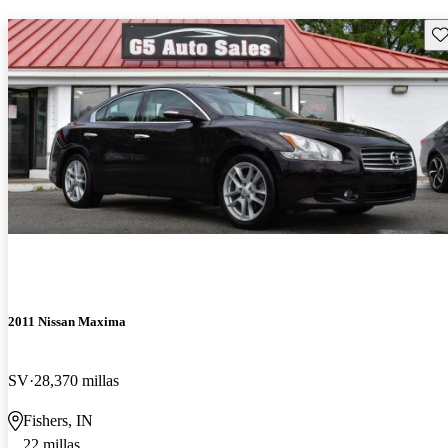
Gu
2011 Nissan Maxima
SV
28,370 millas
Fishers, IN
22 millas