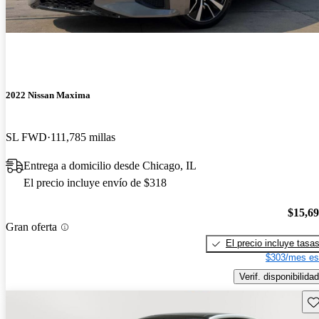
2022 Nissan Maxima
SL FWD
111,785 millas
Entrega a domicilio desde Chicago, IL
El precio incluye envío de $318
$15,6
Gran oferta
El precio incluye tasa
$303/mes es
Verif. disponibilidad
Gu