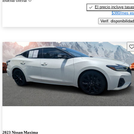
Buena oferta
El precio incluye tasa
$380/mes es
Verif. disponibilidad
Gu
2023 Nissan Maxima