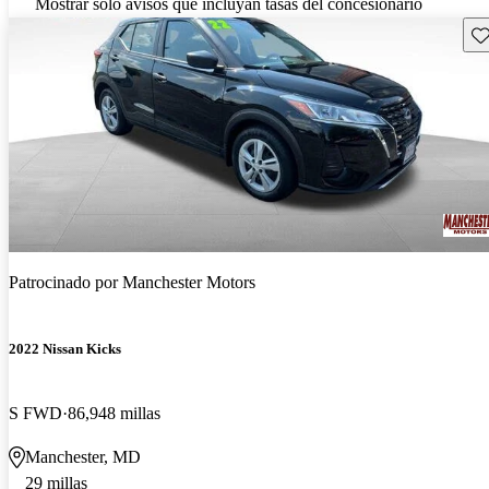
Mostrar solo avisos que incluyan tasas del concesionario
Gu
Patrocinado por
Manchester Motors
2022 Nissan Kicks
S FWD
86,948 millas
Manchester, MD
29 millas