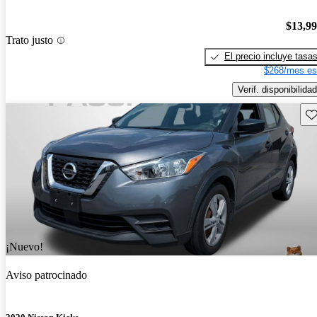
$13,9
Trato justo
El precio incluye tasa
$268/mes es
Verif. disponibilidad
Gu
¡Nuevo!
Aviso patrocinado