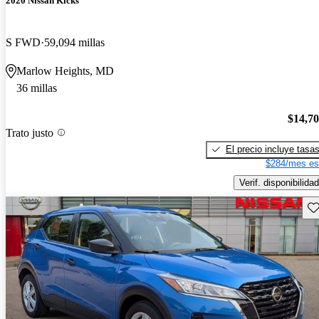
2020 Nissan Kicks
S FWD
59,094 millas
Marlow Heights, MD
36 millas
$14,7
Trato justo
El precio incluye tasa
$284/mes es
Verif. disponibilidad
Gu