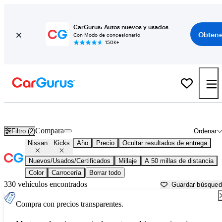
CarGurus: Autos nuevos y usados
Obtene
Con Modo de concesionario
150K+
Nissan Kicks usados en venta cerca de
Baltimore, MD
Compara
Filtro (2)
Ordenar
Nissan
Kicks
Año
Precio
Ocultar resultados de entrega
Nuevos/Usados/Certificados
Millaje
A 50 millas de distancia
Color
Carrocería
Borrar todo
330 vehículos encontrados
Guardar búsque
Compra con precios transparentes.