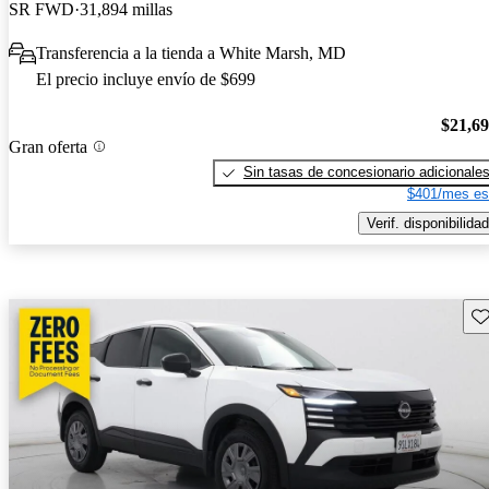
SR FWD
31,894 millas
Transferencia a la tienda a White Marsh, MD
El precio incluye envío de $699
$21,6
Gran oferta
Sin tasas de concesionario adicionale
$401/mes es
Verif. disponibilidad
Gu