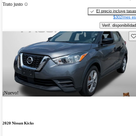
Trato justo
El precio incluye tasa
$302/mes es
Verif. disponibilidad
Gu
¡Nuevo!
2020 Nissan Kicks