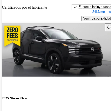
El precio incluye tasa
Certificados por el fabricante
$467/mes es
Verif. disponibilidad
Gu
2025 Nissan Kicks