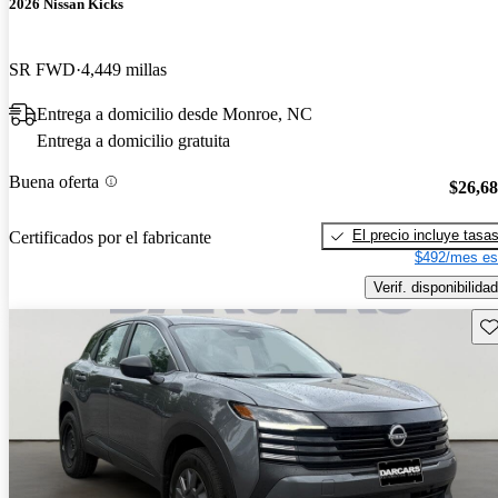
2026 Nissan Kicks
SR FWD
4,449 millas
Entrega a domicilio desde Monroe, NC
Entrega a domicilio gratuita
Buena oferta
$26,6
El precio incluye tasa
Certificados por el fabricante
$492/mes es
Verif. disponibilidad
Gu