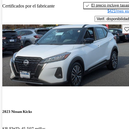
El precio incluye tasa
Certificados por el fabricante
$421/mes es
Verif. disponibilidad
Gu
2023 Nissan Kicks
SR FWD
45,507 millas