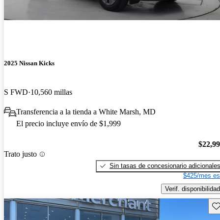
2025 Nissan Kicks
S FWD
10,560 millas
Transferencia a la tienda a White Marsh, MD
El precio incluye envío de $1,999
$22,9
Trato justo
Sin tasas de concesionario adicionale
$425/mes es
Verif. disponibilidad
Gu