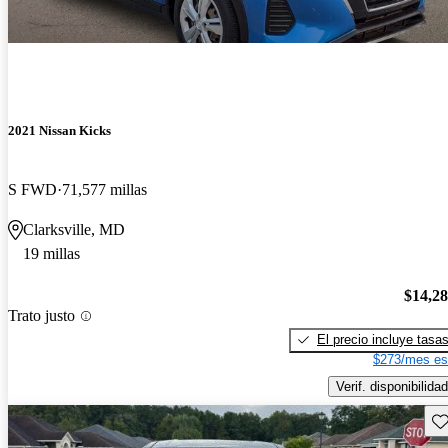
2021 Nissan Kicks
S FWD
71,577 millas
Clarksville, MD
19 millas
$14,2
Trato justo
El precio incluye tasa
$273/mes es
Verif. disponibilidad
Gu