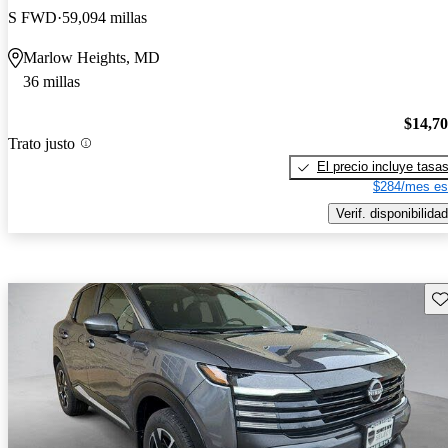
S FWD
59,094 millas
Marlow Heights, MD
36 millas
$14,7
Trato justo
El precio incluye tasa
$284/mes es
Verif. disponibilidad
Gu