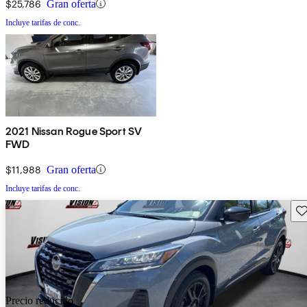
$25,786
Gran oferta
Incluye tarifas de conc.
2021 Nissan Rogue Sport SV
FWD
$11,988
Gran oferta
Incluye tarifas de conc.
Gu
Precio reducido