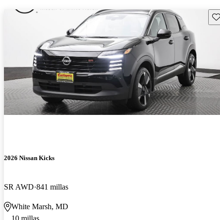
Gu
2026 Nissan Kicks
SR AWD
841 millas
White Marsh, MD
10 millas