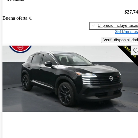
$27,7
Buena oferta
El precio incluye tasa
$511/mes es
Verif. disponibilidad
Gu