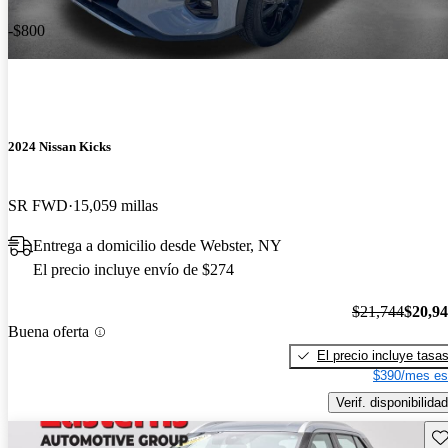
-$800
2024 Nissan Kicks
SR FWD
15,059 millas
Entrega a domicilio desde Webster, NY
El precio incluye envío de $274
$21,744
$20,9
Buena oferta
El precio incluye tasa
$390/mes es
Verif. disponibilidad
Gu