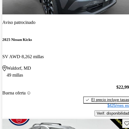
Aviso patrocinado
2025 Nissan Kicks
SV AWD
8,262 millas
Waldorf, MD
49 millas
$22,9
Buena oferta
El precio incluye tasa
$425/mes es
Verif. disponibilidad
Gu