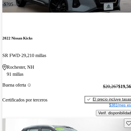
-$705
2022 Nissan Kicks
SR FWD
29,210 millas
Rochester, NH
91 millas
Buena oferta
$20,267
$19,5
El precio incluye tasa
Certificados por terceros
$381/mes es
Verif. disponibilidad
Gu