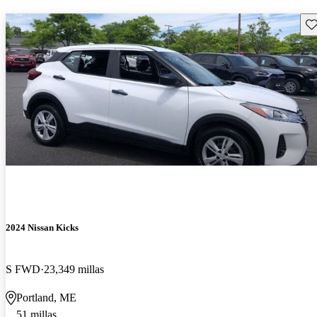
Gu
2024 Nissan Kicks
S FWD
23,349 millas
Portland, ME
51 millas