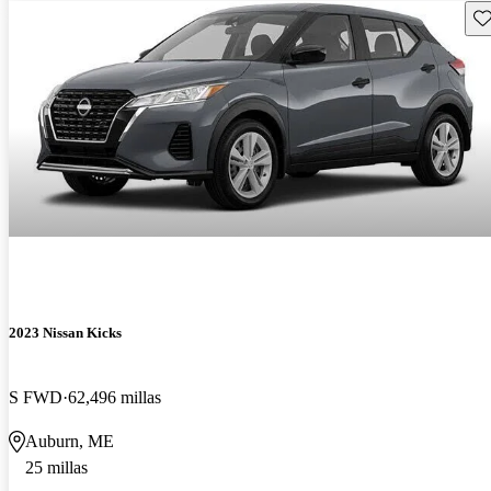
Gu
2023 Nissan Kicks
S FWD
62,496 millas
Auburn, ME
25 millas