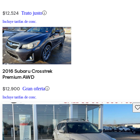
$12,524
Trato justo
Incluye tarifas de conc.
2016 Subaru Crosstrek
Premium AWD
$12,900
Gran oferta
Incluye tarifas de conc.
Gu