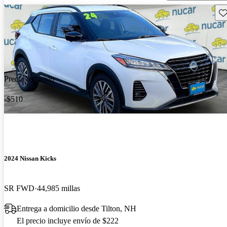
Gu
Precio reducido
-$510
2024 Nissan Kicks
SR FWD
44,985 millas
Entrega a domicilio desde Tilton, NH
El precio incluye envío de $222