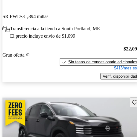
SR FWD
31,894 millas
Transferencia a la tienda a South Portland, ME
El precio incluye envío de $1,099
$22,0
Gran oferta
Sin tasas de concesionario adicionale
$413/mes es
Verif. disponibilidad
Gu