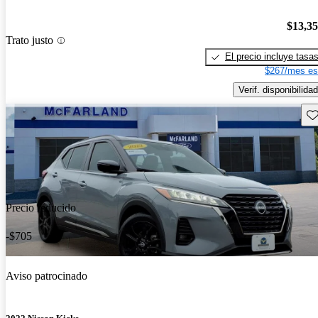
$13,3
Trato justo
El precio incluye tasa
$267/mes es
Verif. disponibilidad
Gu
Precio reducido
-$705
Aviso patrocinado