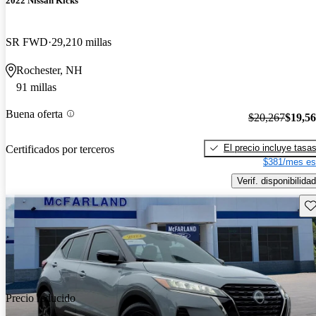
2022 Nissan Kicks
SR FWD
29,210 millas
Rochester, NH
91 millas
Buena oferta
$20,267
$19,5
El precio incluye tasa
Certificados por terceros
$381/mes es
Verif. disponibilidad
Gu
Precio reducido