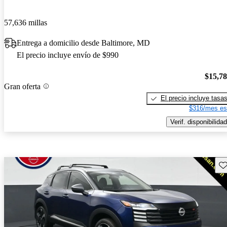
57,636 millas
Entrega a domicilio desde Baltimore, MD
El precio incluye envío de $990
$15,7
Gran oferta
El precio incluye tasa
$316/mes es
Verif. disponibilidad
Gu