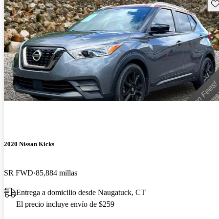
Gu
2020 Nissan Kicks
SR FWD
85,884 millas
Entrega a domicilio desde Naugatuck, CT
El precio incluye envío de $259