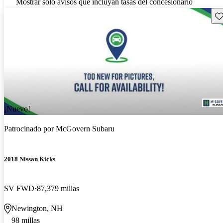
Mostrar solo avisos que incluyan tasas del concesionario
Gu
¡Nuevo!
Patrocinado por
McGovern Subaru
2018 Nissan Kicks
SV FWD
87,379 millas
Newington, NH
98 millas