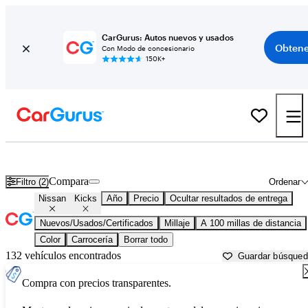
CarGurus: Autos nuevos y usados
Obtene
Con Modo de concesionario
150K+
Nissan Kicks usados en venta cerca de
Augusta, ME
Compara
Filtro (2)
Ordenar
Nissan
Kicks
Año
Precio
Ocultar resultados de entrega
Nuevos/Usados/Certificados
Millaje
A 100 millas de distancia
Color
Carrocería
Borrar todo
132 vehículos encontrados
Guardar búsque
Compra con precios transparentes.