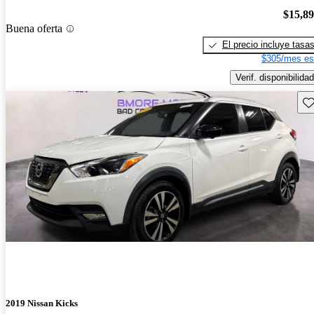
$15,8
Buena oferta
El precio incluye tasa
$305/mes es
Verif. disponibilidad
Gu
2019 Nissan Kicks