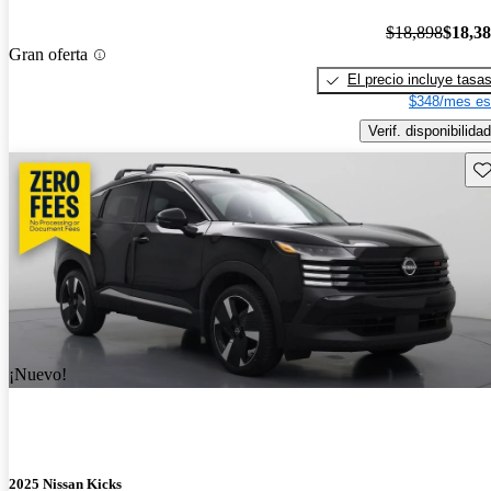
$18,898
$18,3
Gran oferta
El precio incluye tasa
$348/mes es
Verif. disponibilidad
Gu
¡Nuevo!
2025 Nissan Kicks