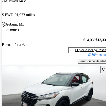
2023 Nissan Kicks
S FWD
91,923 millas
Auburn, ME
25 millas
$14,039
$13,3
Buena oferta
El precio incluye tasa
$256/mes es
Verif. disponibilidad
Gu