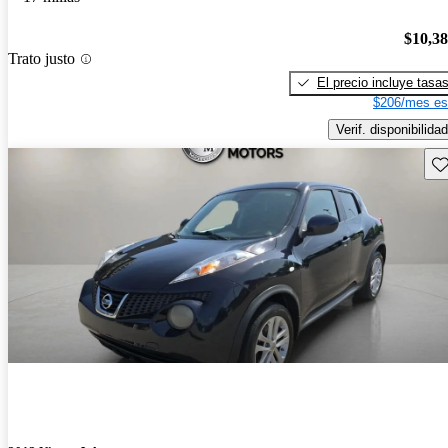
$10,3
Trato justo
El precio incluye tasa
$206/mes es
Verif. disponibilidad
Gu