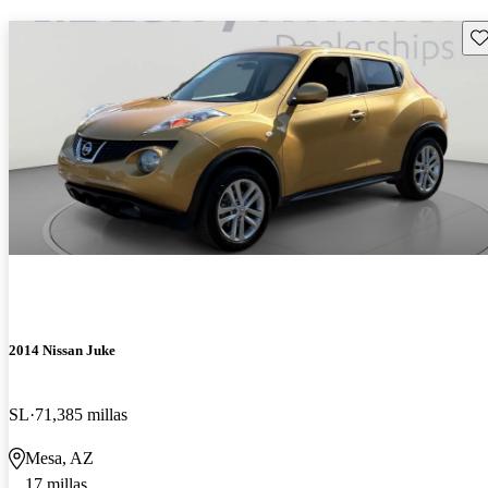
Gu
2014 Nissan Juke
SL
71,385 millas
Mesa, AZ
17 millas