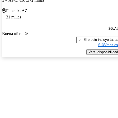
SV AWD
107,372 millas
Phoenix, AZ
31 millas
$6,7
Buena oferta
El precio incluye tasa
$133/mes es
Verif. disponibilidad