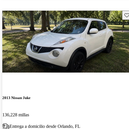
Gu
2013 Nissan Juke
136,228 millas
Entrega a domicilio desde Orlando, FL