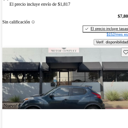
El precio incluye envío de $1,817
$7,8
Sin calificación
El precio incluye tasa
$152/mes es
Verif. disponibilidad
Gu
¡Nuevo!