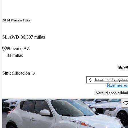
2014 Nissan Juke
SL AWD
86,307 millas
Phoenix, AZ
33 millas
$6,9
Sin calificación
Tasas no divulgada
$139/mes es
Verif. disponibilidad
Gu