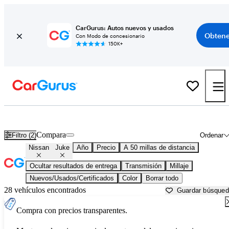
CarGurus: Autos nuevos y usados
Obtene
Con Modo de concesionario
150K+
Nissan Juke usados en venta cerca de
Apache Junction, AZ
Compara
Filtro (2)
Ordenar
Nissan
Juke
Año
Precio
A 50 millas de distancia
Ocultar resultados de entrega
Transmisión
Millaje
Nuevos/Usados/Certificados
Color
Borrar todo
28 vehículos encontrados
Guardar búsque
Compra con precios transparentes.