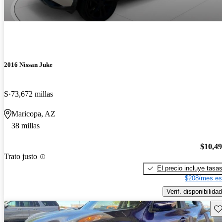
2016 Nissan Juke
S
73,672 millas
Maricopa, AZ
38 millas
$10,4
Trato justo
El precio incluye tasa
$208/mes es
Verif. disponibilidad
Gu