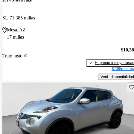
2014 Nissan Juke
SL
71,385 millas
Mesa, AZ
17 millas
$10,3
Trato justo
El precio incluye tasa
$206/mes es
Verif. disponibilidad
Gu