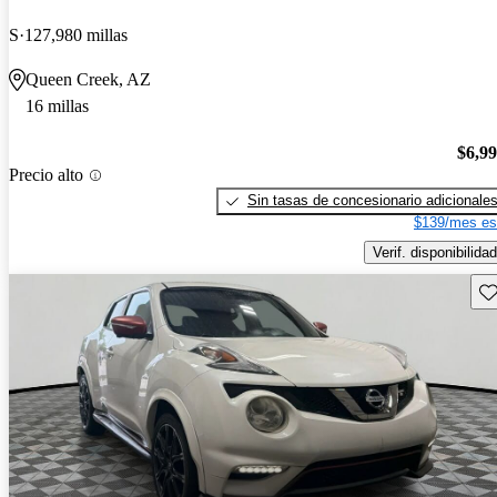
S
127,980 millas
Queen Creek, AZ
16 millas
$6,9
Precio alto
Sin tasas de concesionario adicionale
$139/mes es
Verif. disponibilidad
Gu