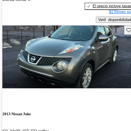
El precio incluye tasa
$170/mes es
Verif. disponibilidad
Gu
¡Nuevo!
2013 Nissan Juke