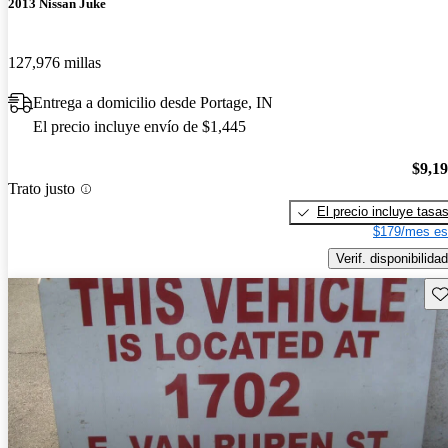
2013 Nissan Juke
127,976 millas
Entrega a domicilio desde Portage, IN
El precio incluye envío de $1,445
$9,1
Trato justo
El precio incluye tasa
$179/mes es
Verif. disponibilidad
Gu