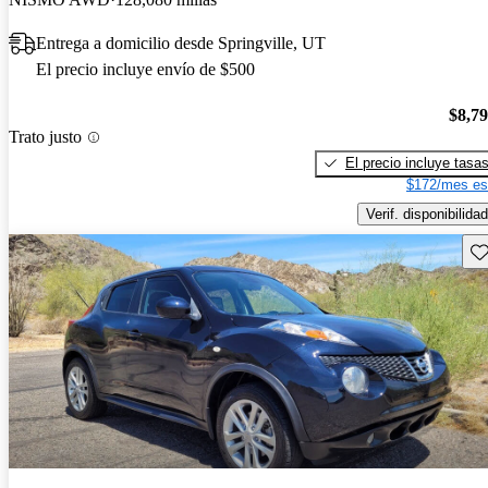
Entrega a domicilio desde Springville, UT
El precio incluye envío de $500
$8,7
Trato justo
El precio incluye tasa
$172/mes es
Verif. disponibilidad
Gu