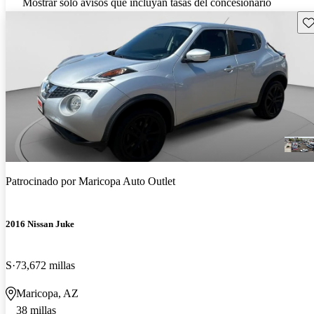
Mostrar solo avisos que incluyan tasas del concesionario
Gu
Patrocinado por
Maricopa Auto Outlet
2016 Nissan Juke
S
73,672 millas
Maricopa, AZ
38 millas