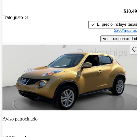
$10,4
Trato justo
El precio incluye tasa
$208/mes es
Verif. disponibilidad
Gu
Aviso patrocinado