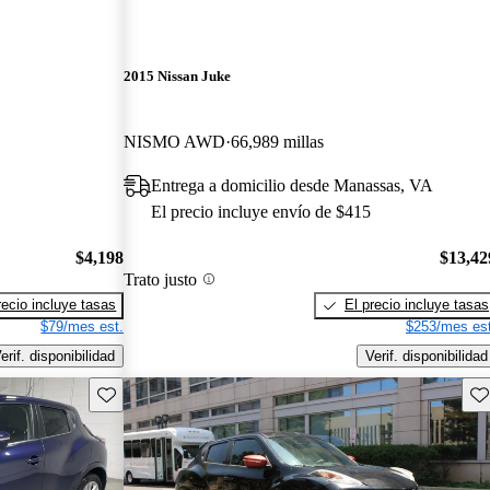
2015 Nissan Juke
NISMO AWD
66,989 millas
Entrega a domicilio desde Manassas, VA
El precio incluye envío de $415
$4,198
$13,42
Trato justo
recio incluye tasas
El precio incluye tasas
$79/mes est.
$253/mes est
erif. disponibilidad
Verif. disponibilidad
Guarda este Aviso
Gu