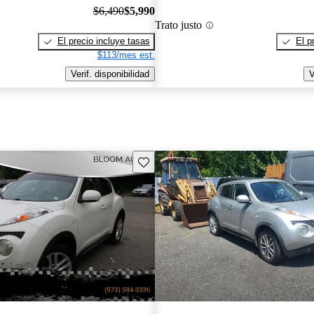
$6,490
$5,990
Trato justo
El precio incluye tasas
El p
$113/mes est.
Verif. disponibilidad
V
Guarda este Aviso