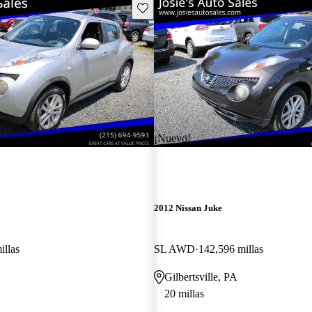
Guarda este Aviso
¡Nuevo!
2012 Nissan Juke
illas
SL AWD
142,596 millas
Gilbertsville, PA
20 millas