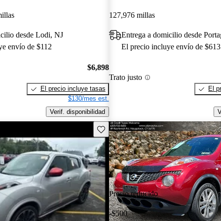
illas
127,976 millas
cilio desde Lodi, NJ
Entrega a domicilio desde Porta
uye envío de $112
El precio incluye envío de $613
$6,898
Trato justo
El precio incluye tasas
El p
$130/mes est.
Verif. disponibilidad
V
Guarda este Aviso
Precio reducido
-$500