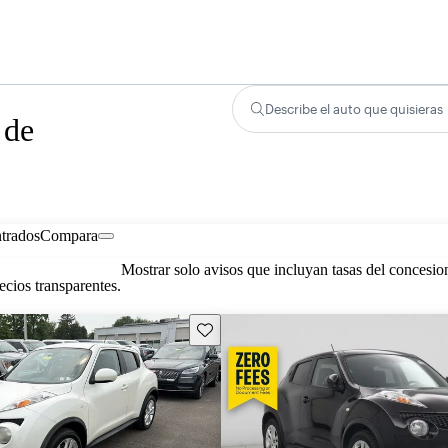
Describe el auto que quisieras
 de
trados
Compara
Mostrar solo avisos que incluyan tasas del concesio
cios transparentes.
Guarda este Aviso