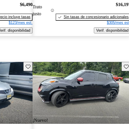
$6,490
$16,19
Trato
justo
recio incluye tasas
Sin tasas de concesionario adicionales
$123/mes est.
$305/mes est
erif. disponibilidad
Verif. disponibilidad
Guarda este Aviso
Gu
¡Nuevo!