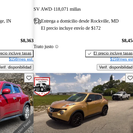
SV AWD
118,071 millas
ge, IN
Entrega a domicilio desde Rockville, MD
El precio incluye envío de $172
$8,363
$8,45
Trato justo
recio incluye tasas
El precio incluye tasas
$158/mes est.
$159/mes est
erif. disponibilidad
Verif. disponibilidad
Guarda este Aviso
Gu