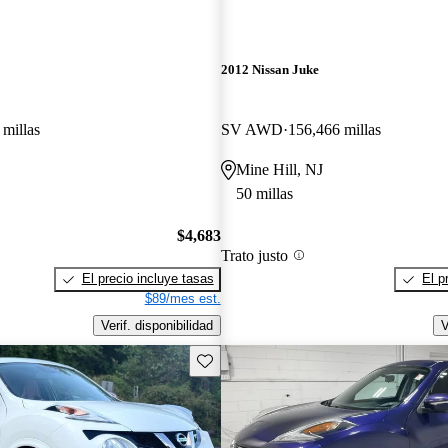
2012 Nissan Juke
 millas
SV AWD
156,466 millas
Mine Hill, NJ
50 millas
$4,683
Trato justo
El precio incluye tasas
El p
$89/mes est.
Verif. disponibilidad
V
Guarda este Aviso