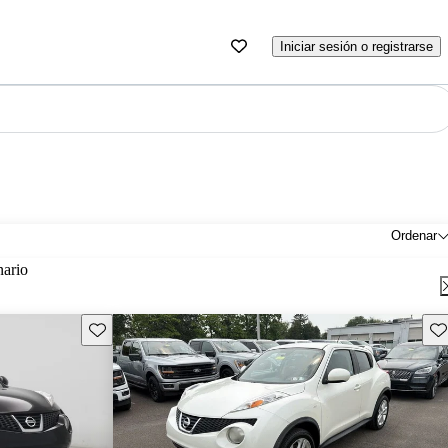
Iniciar sesión o registrarse
Ordenar
nario
Guarda este Aviso
Gu