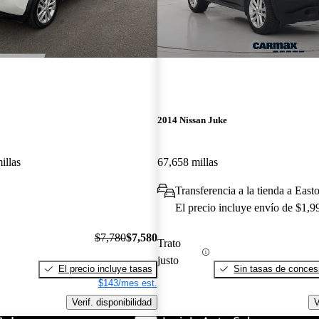
2014 Nissan Juke
illas
67,658 millas
Transferencia a la tienda a East
El precio incluye envío de $1,9
$7,780
$7,580
Trato
justo
El precio incluye tasas
Sin tasas de concesi
$143/mes est.
Verif. disponibilidad
V