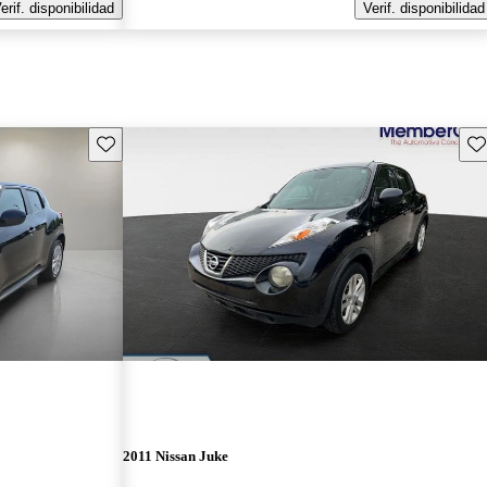
erif. disponibilidad
Verif. disponibilidad
Guarda este Aviso
Gu
2011 Nissan Juke