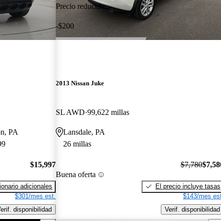
Precio reducido
-$200
2013 Nissan Juke
SL AWD
99,622 millas
on, PA
Lansdale, PA
99
26 millas
$15,997
$7,780
$7,58
Buena oferta
onario adicionales
El precio incluye tasas
$301/mes est.
$143/mes est
erif. disponibilidad
Verif. disponibilidad