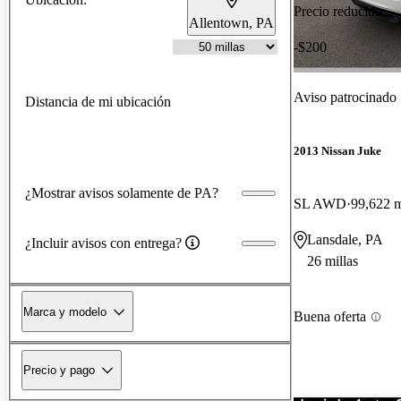
Precio reducido
Allentown, PA
-$200
Aviso patrocinado
Distancia de mi ubicación
2013 Nissan Juke
¿Mostrar avisos solamente de PA?
SL AWD
99,622 m
Lansdale, PA
¿Incluir avisos con entrega?
26 millas
Marca y modelo
Buena oferta
Precio y pago