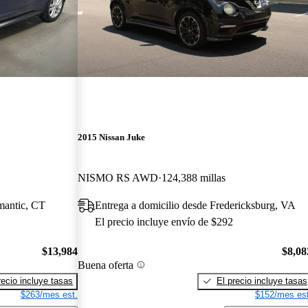
2015 Nissan Juke
NISMO RS AWD
124,388 millas
imantic, CT
Entrega a domicilio desde Fredericksburg, VA
El precio incluye envío de $292
$13,984
$8,08
Buena oferta
recio incluye tasas
El precio incluye tasas
$263/mes est.
$152/mes est