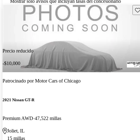
Mostrar solo avisos que incluyan tasas del concesionario
Gu
Precio reducido
-$10,000
Patrocinado por
Motor Cars of Chicago
2021 Nissan GT-R
Premium AWD
47,522 millas
Joliet, IL
15 millas