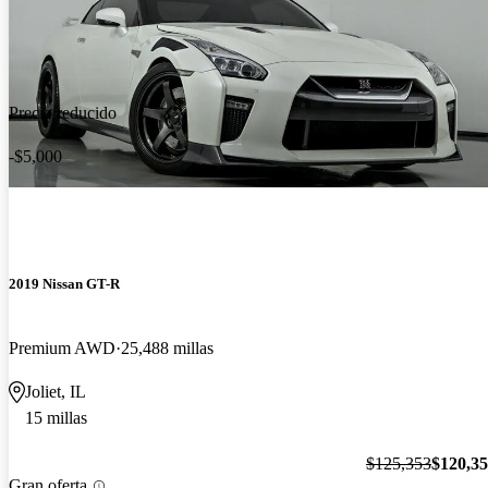
Precio reducido
-$5,000
2019 Nissan GT-R
Premium AWD
25,488 millas
Joliet, IL
15 millas
$125,353
$120,3
Gran oferta