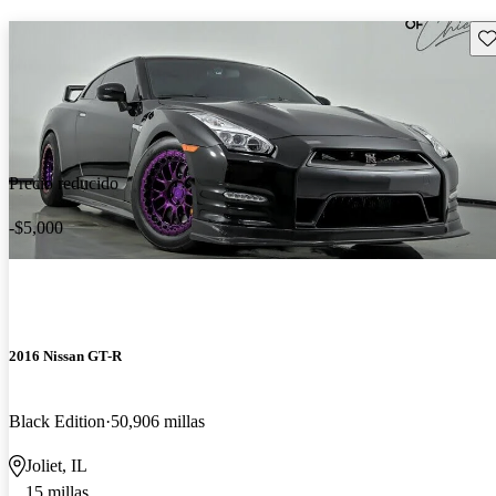
Gu
Precio reducido
-$5,000
2016 Nissan GT-R
Black Edition
50,906 millas
Joliet, IL
15 millas