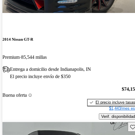
2014 Nissan GT-R
Premium
85,544 millas
Entrega a domicilio desde Indianapolis, IN
El precio incluye envío de $350
$74,1
Buena oferta
El precio incluye tasa
$1,443/mes es
Verif. disponibilidad
Gu