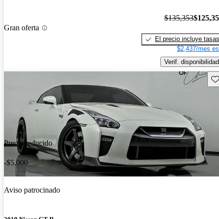
$135,353
$125,3
Gran oferta
El precio incluye tasa
$2,437/mes es
Verif. disponibilidad
Gu
Precio reducido
-$5,000
Aviso patrocinado