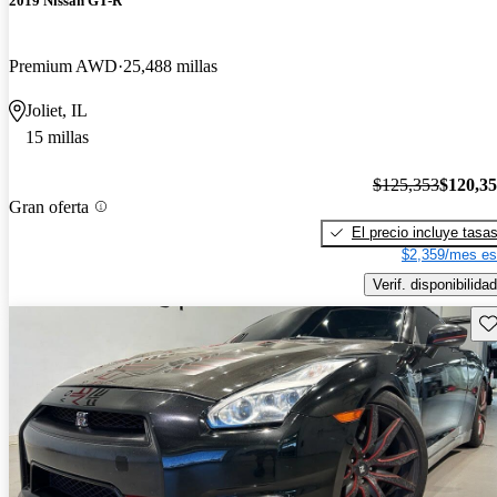
2019 Nissan GT-R
Premium AWD
25,488 millas
Joliet, IL
15 millas
$125,353
$120,3
Gran oferta
El precio incluye tasa
$2,359/mes es
Verif. disponibilidad
Gu