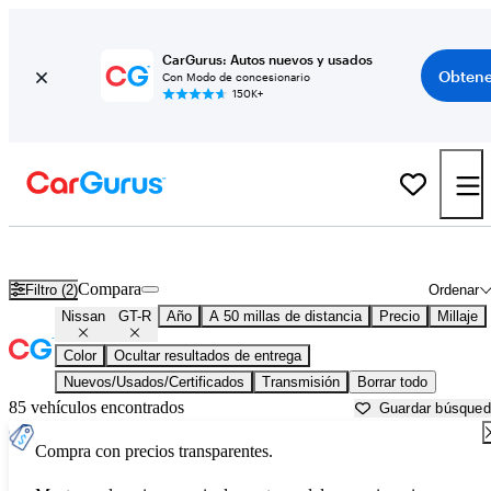
CarGurus: Autos nuevos y usados
Obtene
Con Modo de concesionario
150K+
Nissan GT-R usados en venta cerca de
Aurora, IL
Compara
Filtro (2)
Ordenar
Nissan
GT-R
Año
A 50 millas de distancia
Precio
Millaje
Color
Ocultar resultados de entrega
Nuevos/Usados/Certificados
Transmisión
Borrar todo
85 vehículos encontrados
Guardar búsque
Compra con precios transparentes.