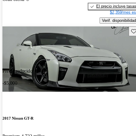
El precio incluye tasa
$2,359/mes es
Verif. disponibilidad
Gu
Precio reducido
-$5,000
2017 Nissan GT-R