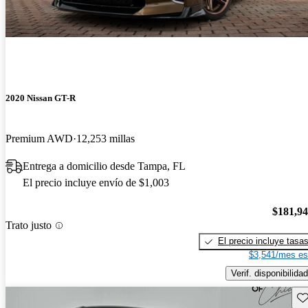
2020 Nissan GT-R
Premium AWD
12,253 millas
Entrega a domicilio desde Tampa, FL
El precio incluye envío de $1,003
$181,9
Trato justo
El precio incluye tasa
$3,541/mes es
Verif. disponibilidad
Gu