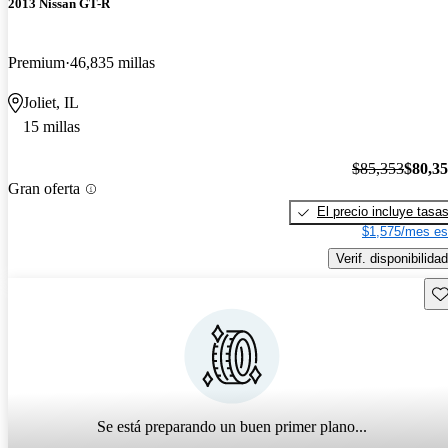
2013 Nissan GT-R
Premium
46,835 millas
Joliet, IL
15 millas
$85,353
$80,3
Gran oferta
El precio incluye tasa
$1,575/mes es
Verif. disponibilidad
Gu
Se está preparando un buen primer plano...