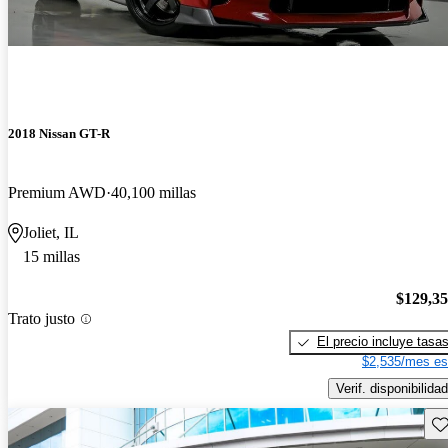
2018 Nissan GT-R
Premium AWD
40,100 millas
Joliet, IL
15 millas
$129,3
Trato justo
El precio incluye tasa
$2,535/mes es
Verif. disponibilidad
Gu