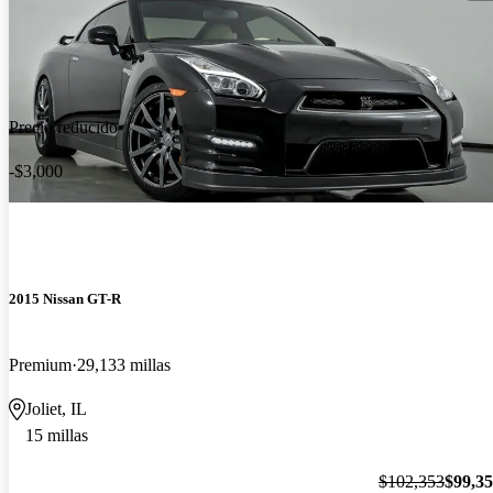
Precio reducido
-$3,000
2015 Nissan GT-R
Premium
29,133 millas
Joliet, IL
15 millas
$102,353
$99,3