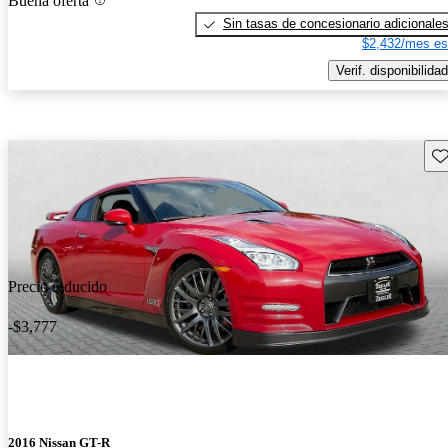
Buena oferta
Sin tasas de concesionario adicionale
$2,432/mes es
Verif. disponibilidad
Gu
Precio reducido
-$3,777
2016 Nissan GT-R