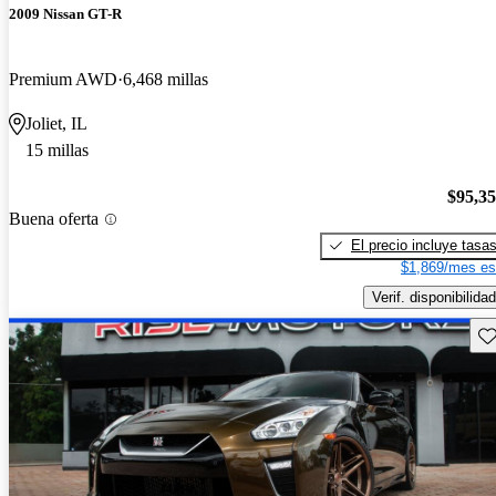
2009 Nissan GT-R
Premium AWD
6,468 millas
Joliet, IL
15 millas
$95,3
Buena oferta
El precio incluye tasa
$1,869/mes es
Verif. disponibilidad
Gu