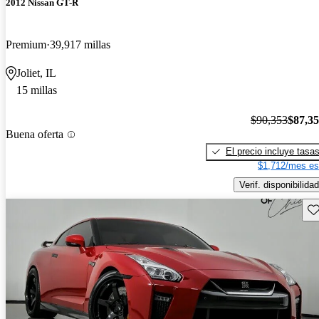
2012 Nissan GT-R
Premium
39,917 millas
Joliet, IL
15 millas
$90,353
$87,3
Buena oferta
El precio incluye tasa
$1,712/mes es
Verif. disponibilidad
Gu