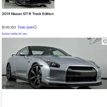
2014 Nissan GT-R Track Edition
$135,353
Trato justo
Incluye tarifas de conc.
Gu
¡Nuevo!