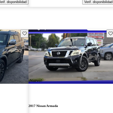
erif. disponibilidad
Verif. disponibilidad
Guarda este Aviso
Gu
¡Nuevo!
2017 Nissan Armada