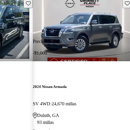
Guarda este Aviso
Gu
Precio reducido
-$1,000
2024 Nissan Armada
SV 4WD
24,670 millas
Duluth, GA
93 millas