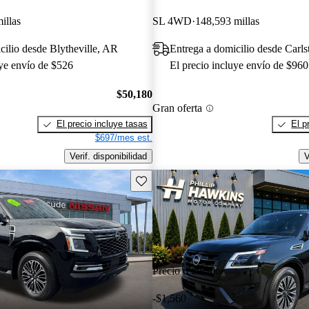
illas
SL 4WD
148,593 millas
cilio desde Blytheville, AR
Entrega a domicilio desde Carls
uye envío de $526
El precio incluye envío de $960
$50,180
Gran oferta
El precio incluye tasas
El p
$697/mes est.
Verif. disponibilidad
V
Guarda este Aviso
Precio reducido
-$1,560