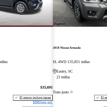
¡Nuevo!
2018 Nissan Armada
illas
SL 4WD
135,851 millas
Easley, SC
23 millas
$35,691
Trato justo
El precio incluye tasas
El p
$395/mes est.