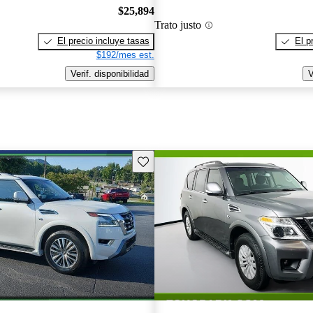
$25,894
Trato justo
El precio incluye tasas
El p
$192/mes est.
Verif. disponibilidad
V
Guarda este Aviso