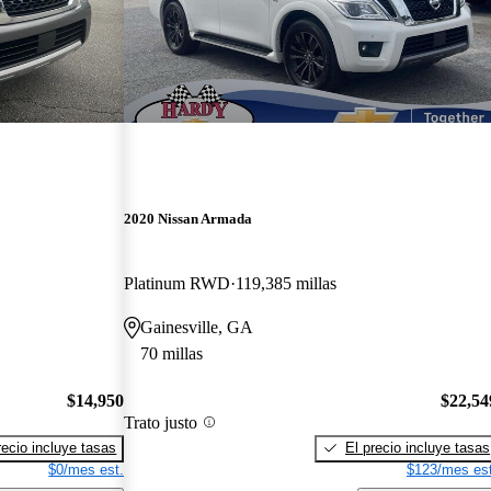
2020 Nissan Armada
Platinum RWD
119,385 millas
Gainesville, GA
70 millas
$14,950
$22,54
Trato justo
recio incluye tasas
El precio incluye tasas
$0/mes est.
$123/mes est