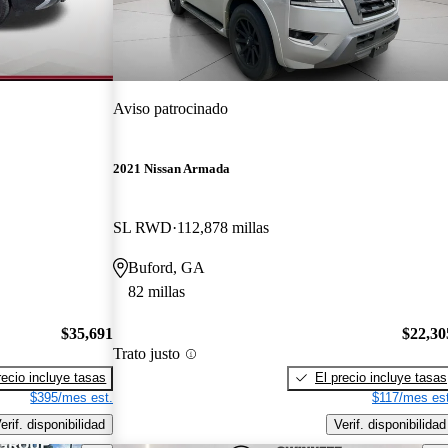
Aviso patrocinado
2021 Nissan Armada
SL RWD
112,878 millas
Buford, GA
82 millas
$35,691
$22,30
Trato justo
recio incluye tasas
El precio incluye tasas
$395/mes est.
$117/mes est
erif. disponibilidad
Verif. disponibilidad