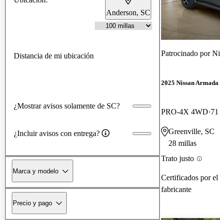
Anderson, SC
Patrocinado por
Ni
Distancia de mi ubicación
2025 Nissan Armada
¿Mostrar avisos solamente de SC?
PRO-4X 4WD
71 
Greenville, SC
¿Incluir avisos con entrega?
28 millas
Trato justo
Marca y modelo
Certificados por el
fabricante
Precio y pago