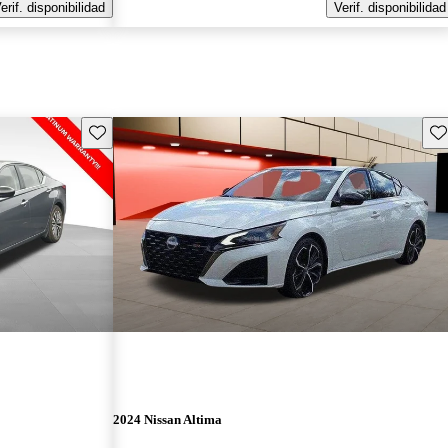
erif. disponibilidad
Verif. disponibilidad
Guarda este Aviso
Gu
2024 Nissan Altima