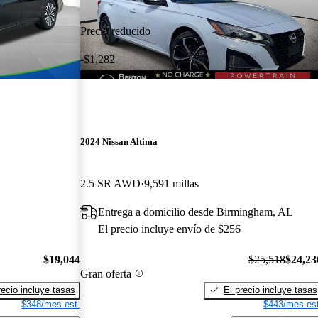
Precio reducido
-$1,282
2024 Nissan Altima
2.5 SR AWD
9,591 millas
Entrega a domicilio desde Birmingham, AL
El precio incluye envío de $256
$19,044
$25,518
$24,23
Gran oferta
recio incluye tasas
El precio incluye tasas
$348/mes est.
$443/mes est