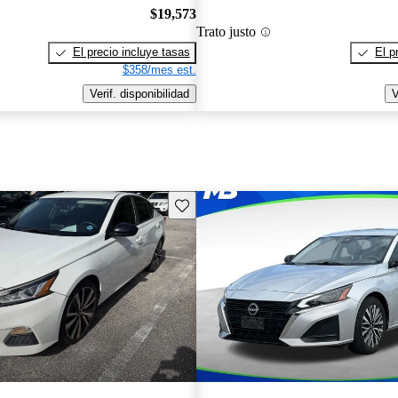
$19,573
Trato justo
El precio incluye tasas
El p
$358/mes est.
Verif. disponibilidad
V
Guarda este Aviso