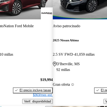
toNation Ford Mobile
Aviso patrocinado
2025 Nissan Altima
10 millas
2.5 SV FWD
41,059 millas
D'Iberville, MS
92 millas
$19,994
Gran oferta
El precio incluye tasas
El p
$363/mes est.
Verif. disponibilidad
V