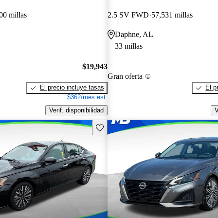
00 millas
2.5 SV FWD
57,531 millas
Daphne, AL
33 millas
$19,943
Gran oferta
El precio incluye tasas
El p
$362/mes est.
Verif. disponibilidad
V
Guarda este Aviso