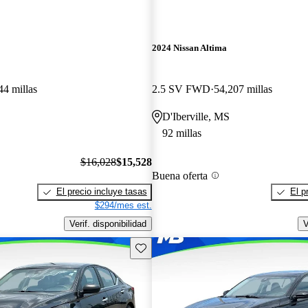
2024 Nissan Altima
44 millas
2.5 SV FWD
54,207 millas
D'Iberville, MS
92 millas
$16,028
$15,528
Buena oferta
El precio incluye tasas
El p
$294/mes est.
Verif. disponibilidad
V
Guarda este Aviso