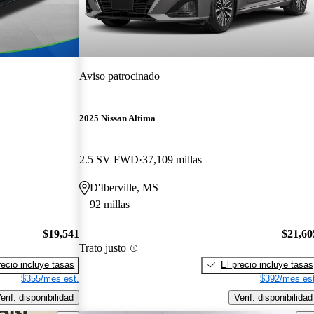
Aviso patrocinado
2025 Nissan Altima
2.5 SV FWD
37,109 millas
D'Iberville, MS
92 millas
$19,541
$21,60
Trato justo
recio incluye tasas
El precio incluye tasas
$355/mes est.
$392/mes est
erif. disponibilidad
Verif. disponibilidad