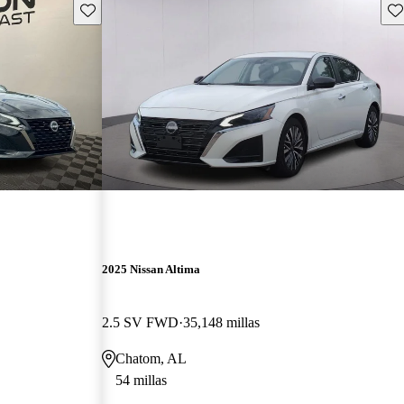
Guarda este Aviso
Gu
2025 Nissan Altima
2.5 SV FWD
35,148 millas
Chatom, AL
54 millas