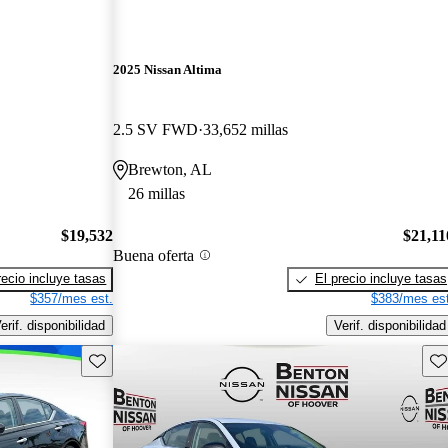
2025 Nissan Altima
2.5 SV FWD
33,652 millas
Brewton, AL
26 millas
$19,532
$21,11
Buena oferta
recio incluye tasas
El precio incluye tasas
$357/mes est.
$383/mes est
erif. disponibilidad
Verif. disponibilidad
Guarda este Aviso
Gu