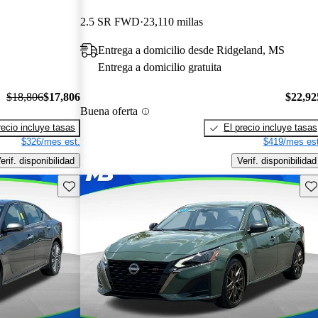
2.5 SR FWD
23,110 millas
Entrega a domicilio desde Ridgeland, MS
Entrega a domicilio gratuita
$18,806
$17,806
$22,92
Buena oferta
recio incluye tasas
El precio incluye tasas
$326/mes est.
$419/mes est
erif. disponibilidad
Verif. disponibilidad
Guarda este Aviso
Gu