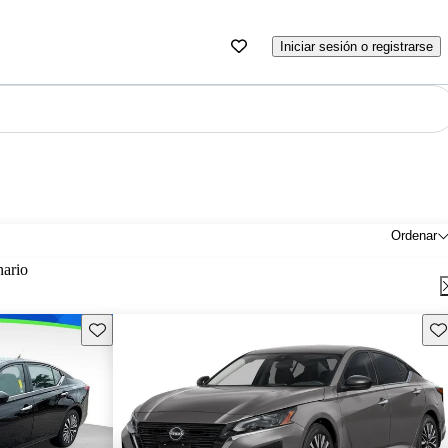
Iniciar sesión o registrarse
Ordenar
nario
Guarda este Aviso
Gu