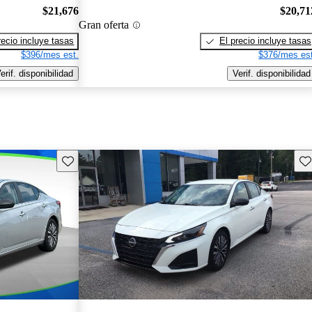
$21,676
$20,71
Gran oferta
recio incluye tasas
El precio incluye tasas
$396/mes est.
$376/mes est
erif. disponibilidad
Verif. disponibilidad
Guarda este Aviso
Gu