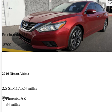
Gu
Precio reducido
-$700
2016 Nissan Altima
2.5 SL
117,524 millas
Phoenix, AZ
34 millas