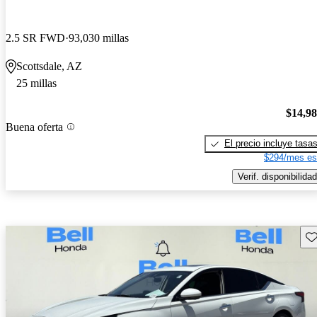
2.5 SR FWD
93,030 millas
Scottsdale, AZ
25 millas
$14,9
Buena oferta
El precio incluye tasa
$294/mes es
Verif. disponibilidad
Gu