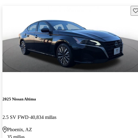
Gu
2025 Nissan Altima
2.5 SV FWD
40,834 millas
Phoenix, AZ
35 millas