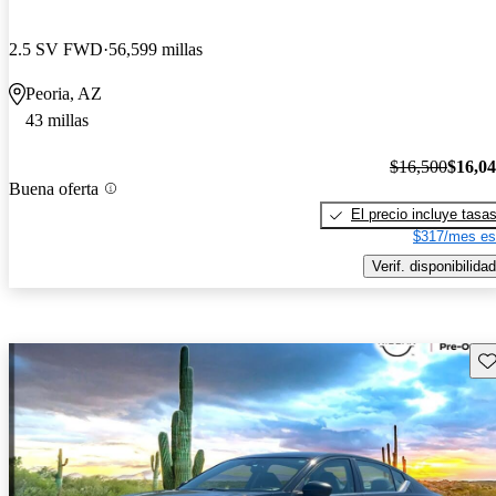
2.5 SV FWD
56,599 millas
Peoria, AZ
43 millas
$16,500
$16,0
Buena oferta
El precio incluye tasa
$317/mes es
Verif. disponibilidad
Gu