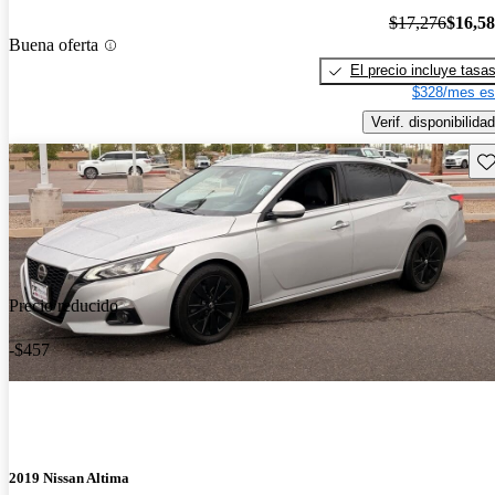
$17,276
$16,5
Buena oferta
El precio incluye tasa
$328/mes es
Verif. disponibilidad
Gu
Precio reducido
-$457
2019 Nissan Altima