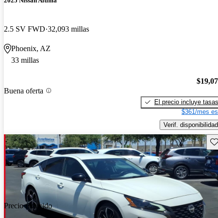
2025 Nissan Altima
2.5 SV FWD
32,093 millas
Phoenix, AZ
33 millas
$19,0
Buena oferta
El precio incluye tasa
$361/mes es
Verif. disponibilidad
Gu
Precio reducido