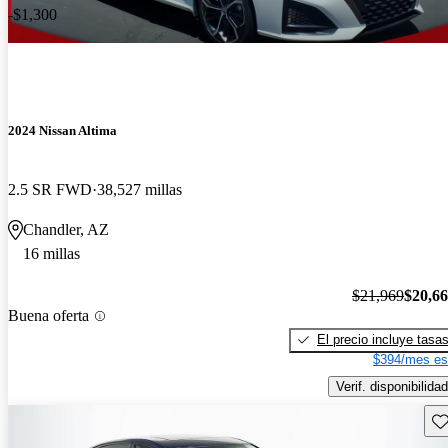
-$1,300
2024 Nissan Altima
2.5 SR FWD
38,527 millas
Chandler, AZ
16 millas
$21,969
$20,6
Buena oferta
El precio incluye tasa
$394/mes es
Verif. disponibilidad
Gu