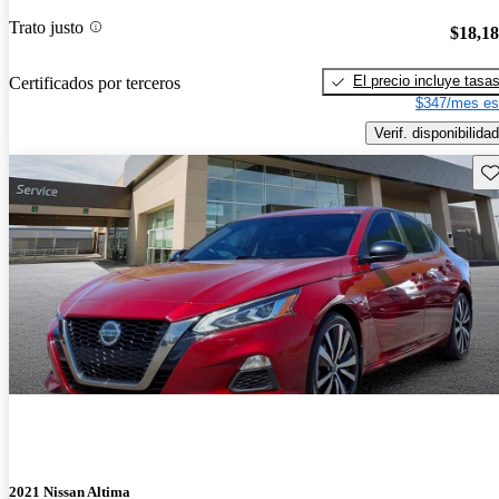
Trato justo
$18,1
El precio incluye tasa
Certificados por terceros
$347/mes es
Verif. disponibilidad
Gu
2021 Nissan Altima