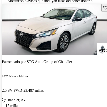
Mostrar solo avisos que incluyan tasas del concesionario
Gu
Patrocinado por
STG Auto Group of Chandler
2025 Nissan Altima
2.5 SV FWD
23,487 millas
Chandler, AZ
17 millas