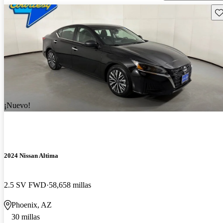
Gu
¡Nuevo!
2024 Nissan Altima
2.5 SV FWD
58,658 millas
Phoenix, AZ
30 millas