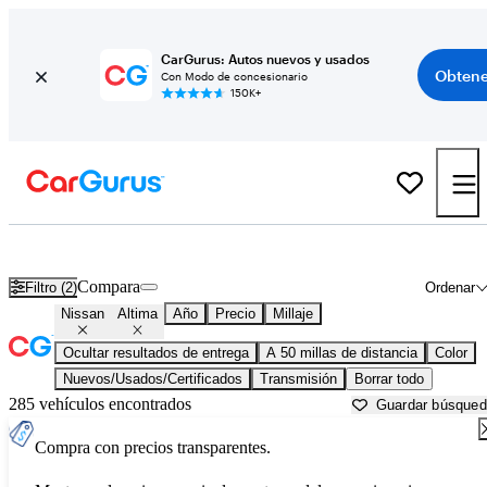
CarGurus: Autos nuevos y usados
Obtene
Con Modo de concesionario
150K+
Nissan Altima usados en venta cerca de
Apache Junction, AZ
Compara
Filtro (2)
Ordenar
Nissan
Altima
Año
Precio
Millaje
Ocultar resultados de entrega
A 50 millas de distancia
Color
Nuevos/Usados/Certificados
Transmisión
Borrar todo
285 vehículos encontrados
Guardar búsque
Compra con precios transparentes.