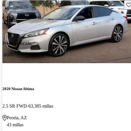
Gu
Precio reducido
-$689
2020 Nissan Altima
2.5 SR FWD
63,385 millas
Peoria, AZ
43 millas