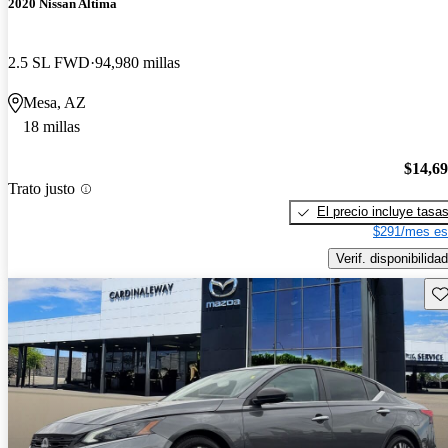
2020 Nissan Altima
2.5 SL FWD
94,980 millas
Mesa, AZ
18 millas
$14,6
Trato justo
El precio incluye tasa
$291/mes es
Verif. disponibilidad
Gu