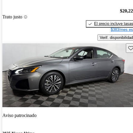
$20,2
Trato justo
El precio incluye tasa
$383/mes es
Verif. disponibilidad
Gu
Aviso patrocinado