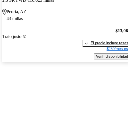
2.5 SR FWD
116,623 millas
Peoria, AZ
43 millas
$13,0
Trato justo
El precio incluye tasa
$259/mes es
Verif. disponibilidad