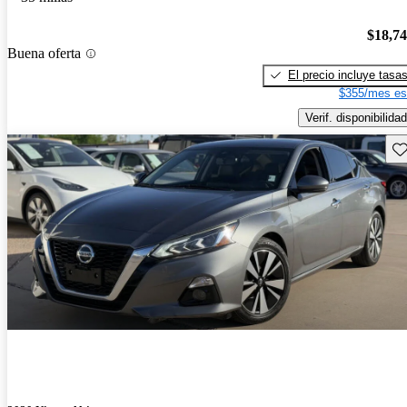
$18,7
Buena oferta
El precio incluye tasa
$355/mes es
Verif. disponibilidad
Gu