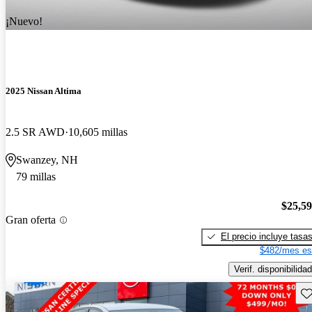
¡Nuevo!
2025 Nissan Altima
2.5 SR AWD
10,605 millas
Swanzey, NH
79 millas
$25,5
Gran oferta
El precio incluye tasa
$482/mes es
Verif. disponibilidad
Gu