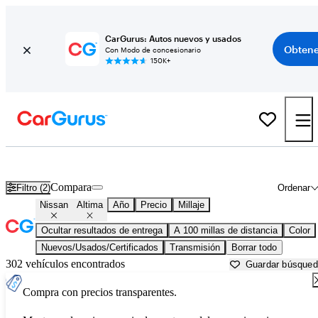
CarGurus: Autos nuevos y usados
Obtene
Con Modo de concesionario
150K+
Nissan Altima usados en venta cerca de
Albany, NY
Compara
Filtro (2)
Ordenar
Nissan
Altima
Año
Precio
Millaje
Ocultar resultados de entrega
A 100 millas de distancia
Color
Nuevos/Usados/Certificados
Transmisión
Borrar todo
302 vehículos encontrados
Guardar búsque
Compra con precios transparentes.