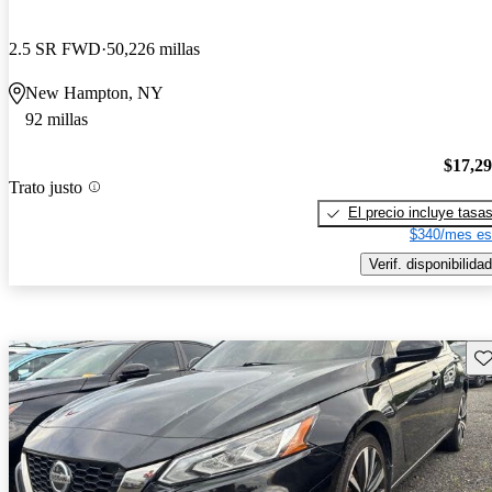
2.5 SR FWD
50,226 millas
New Hampton, NY
92 millas
$17,2
Trato justo
El precio incluye tasa
$340/mes es
Verif. disponibilidad
Gu