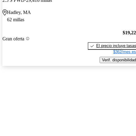
2.5 S FWD
29,416 millas
Hadley, MA
62 millas
$19,2
Gran oferta
El precio incluye tasa
$362/mes es
Verif. disponibilidad