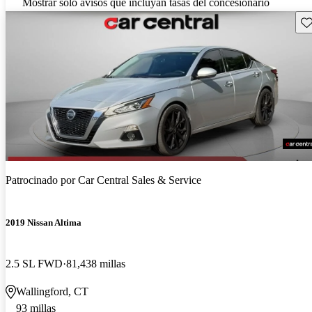
Mostrar solo avisos que incluyan tasas del concesionario
Gu
Patrocinado por
Car Central Sales & Service
2019 Nissan Altima
2.5 SL FWD
81,438 millas
Wallingford, CT
93 millas