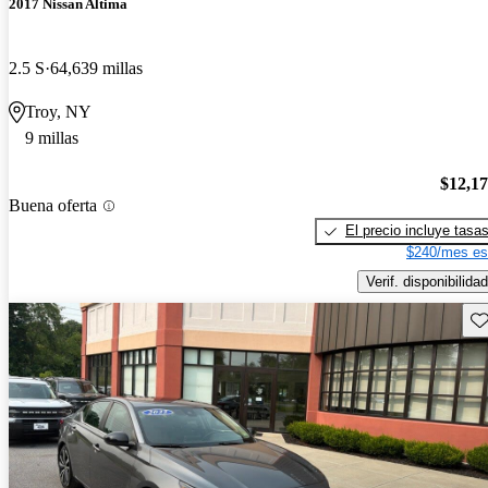
2017 Nissan Altima
2.5 S
64,639 millas
Troy, NY
9 millas
$12,1
Buena oferta
El precio incluye tasa
$240/mes es
Verif. disponibilidad
Gu