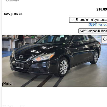
$10,8
Trato justo
El precio incluye tasa
$214/mes es
Verif. disponibilidad
Gu
¡Nuevo!