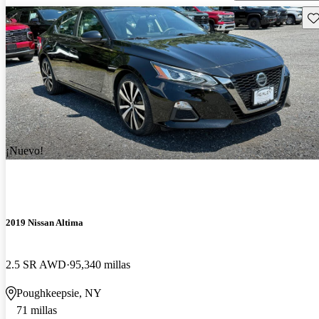
Gu
¡Nuevo!
2019 Nissan Altima
2.5 SR AWD
95,340 millas
Poughkeepsie, NY
71 millas