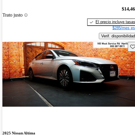
$14,4
Trato justo
El precio incluye tasa
$285/mes es
Verif. disponibilidad
Gu
2025 Nissan Altima