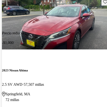
Gu
Precio reducido
-$1,000
2023 Nissan Altima
2.5 SV AWD
57,507 millas
Springfield, MA
72 millas