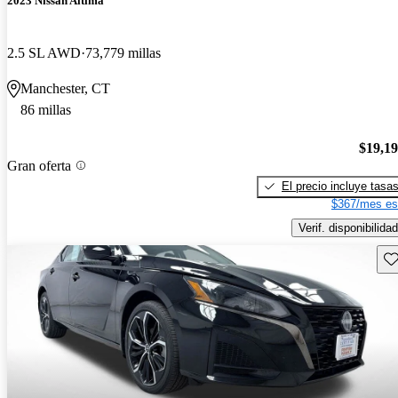
2023 Nissan Altima
2.5 SL AWD
73,779 millas
Manchester, CT
86 millas
$19,1
Gran oferta
El precio incluye tasa
$367/mes es
Verif. disponibilidad
Gu