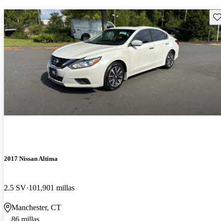
Gu
2017 Nissan Altima
2.5 SV
101,901 millas
Manchester, CT
86 millas