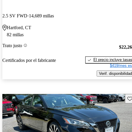
2.5 SV FWD
14,689 millas
Hartford, CT
82 millas
Trato justo
$22,2
El precio incluye tasa
Certificados por el fabricante
$419/mes es
Verif. disponibilidad
Gu