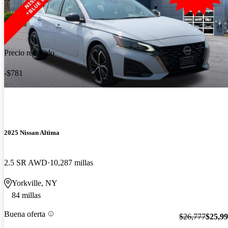
Precio reducido
-$781
2025 Nissan Altima
2.5 SR AWD
10,287 millas
Yorkville, NY
84 millas
Buena oferta
$26,777
$25,9