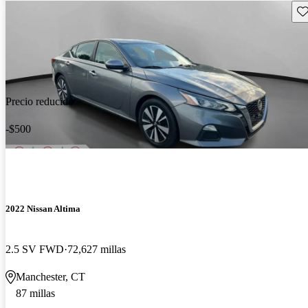
Gu
Precio reducido
-$500
2022 Nissan Altima
2.5 SV FWD
72,627 millas
Manchester, CT
87 millas