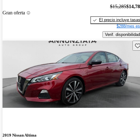
$15,285
$14,7
Gran oferta
El precio incluye tasa
$288/mes es
Verif. disponibilidad
Gu
2019 Nissan Altima