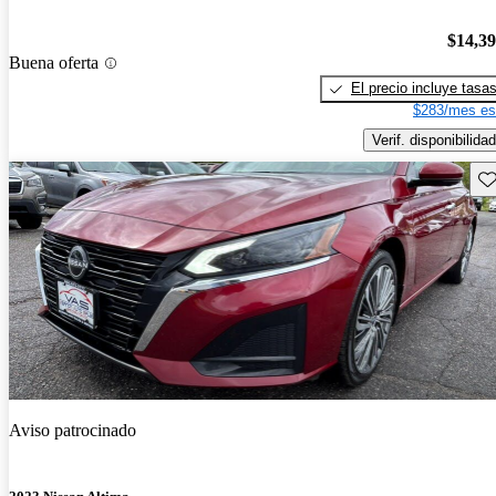
$14,3
Buena oferta
El precio incluye tasa
$283/mes es
Verif. disponibilidad
Gu
Aviso patrocinado