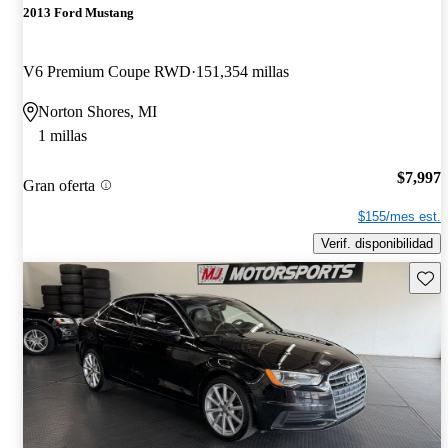
2013 Ford Mustang
V6 Premium Coupe RWD
151,354 millas
Norton Shores, MI
1 millas
$7,997
Gran oferta
$155/mes est.
Verif. disponibilidad
Guard