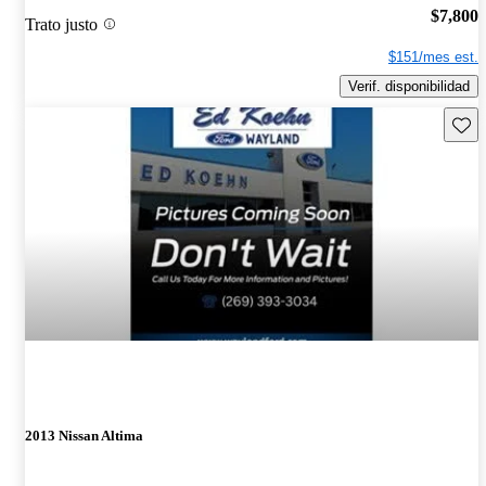
$7,800
Trato justo
$151/mes est.
Verif. disponibilidad
Guard
2013 Nissan Altima