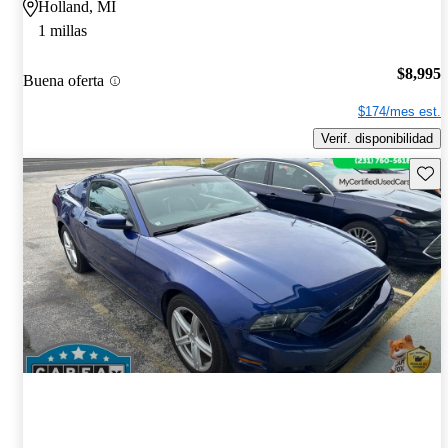
Holland, MI
1 millas
$8,995
Buena oferta
$174/mes est.
Verif. disponibilidad
Guard