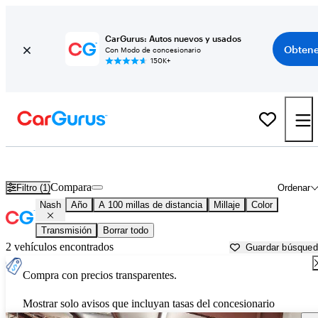
CarGurus: Autos nuevos y usados
Obtene
Con Modo de concesionario
150K+
Autos Nash usados en venta cerca de
Grand Rapids, MI
Compara
Filtro (1)
Ordenar
Nash
Año
A 100 millas de distancia
Millaje
Color
Transmisión
Borrar todo
2 vehículos encontrados
Guardar búsque
Compra con precios transparentes.
Mostrar solo avisos que incluyan tasas del concesionario