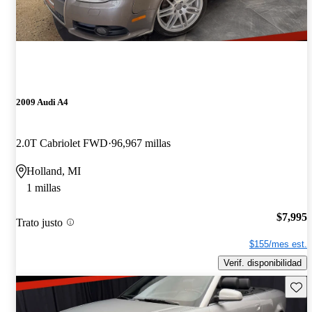
2009 Audi A4
2.0T Cabriolet FWD
96,967 millas
Holland, MI
1 millas
$7,995
Trato justo
$155/mes est.
Verif. disponibilidad
Guard