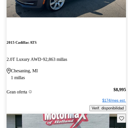
2015 Cadillac ATS
2.0T Luxury AWD
92,863 millas
Chesaning, MI
1 millas
$8,995
Gran oferta
$174/mes est.
Verif. disponibilidad
Guard