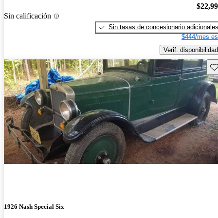
$22,9
Sin calificación
Sin tasas de concesionario adicionale
$444/mes es
Verif. disponibilidad
Gu
1926 Nash Special Six