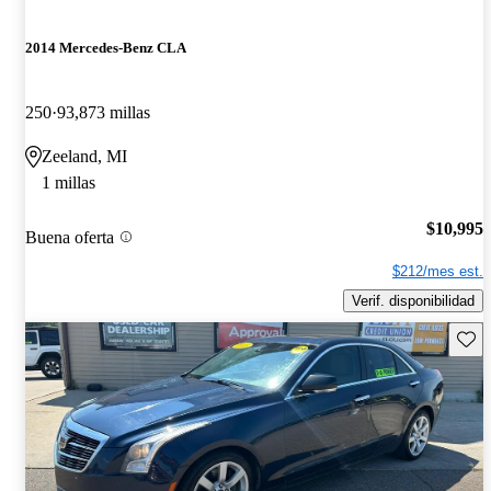
2014 Mercedes-Benz CLA
250
93,873 millas
Zeeland, MI
1 millas
$10,995
Buena oferta
$212/mes est.
Verif. disponibilidad
Guard