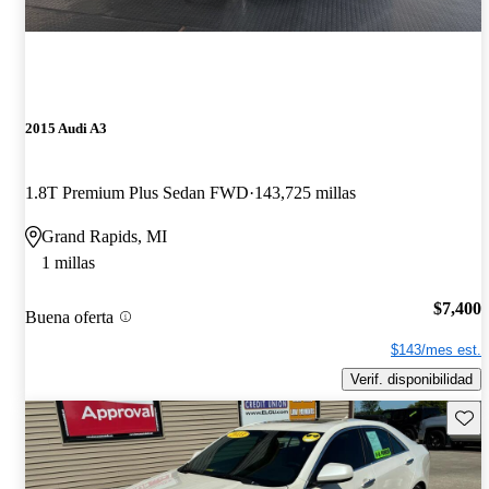
2015 Audi A3
1.8T Premium Plus Sedan FWD
143,725 millas
Grand Rapids, MI
1 millas
$7,400
Buena oferta
$143/mes est.
Verif. disponibilidad
Guard