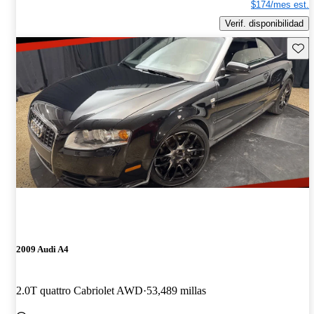
$174/mes est.
Verif. disponibilidad
Guard
2009 Audi A4
2.0T quattro Cabriolet AWD
53,489 millas