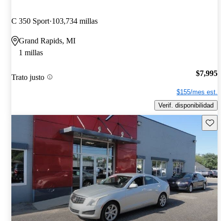
C 350 Sport
103,734 millas
Grand Rapids, MI
1 millas
$7,995
Trato justo
$155/mes est.
Verif. disponibilidad
Guard