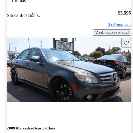
1 millas
$3,595
Sin calificación
$70/mes est.
Verif. disponibilidad
Guard
2009 Mercedes-Benz C-Class