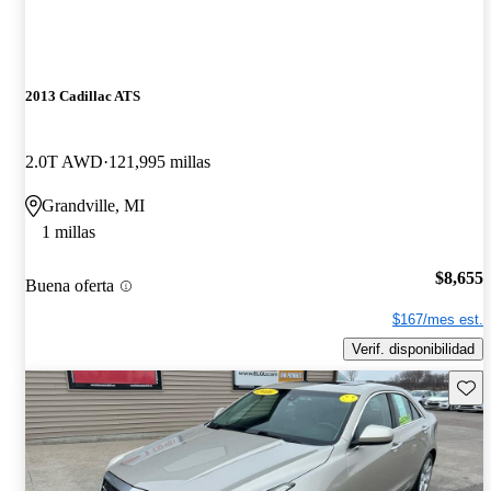
2013 Cadillac ATS
2.0T AWD
121,995 millas
Grandville, MI
1 millas
$8,655
Buena oferta
$167/mes est.
Verif. disponibilidad
Guard