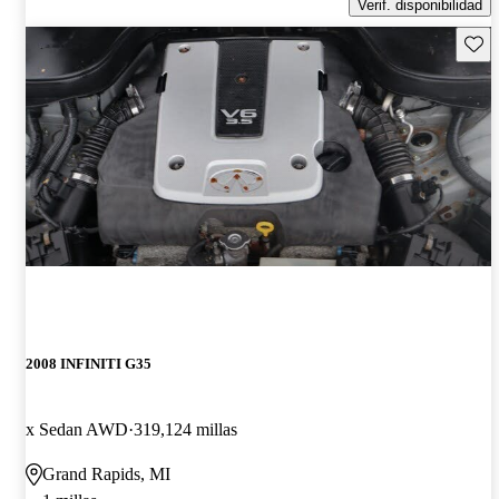
Verif. disponibilidad
Guard
2008 INFINITI G35
x Sedan AWD
319,124 millas
Grand Rapids, MI