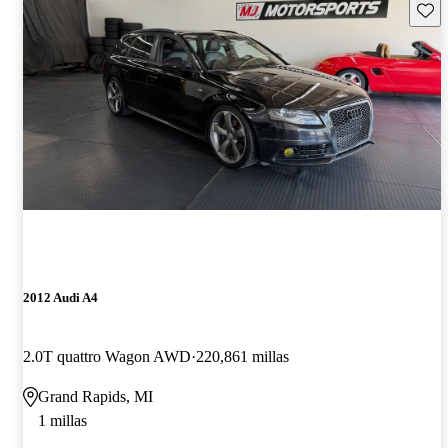
Guard
2012 Audi A4
2.0T quattro Wagon AWD
220,861 millas
Grand Rapids, MI
1 millas