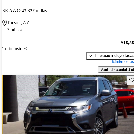
SE AWC
43,327 millas
Tucson, AZ
7 millas
$18,5
Trato justo
El precio incluye tasa
$358/mes es
Verif. disponibilidad
Gu