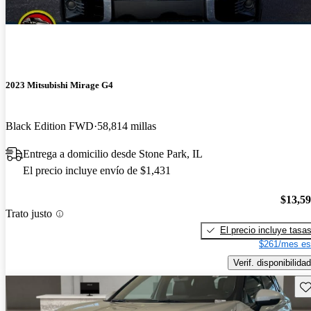
2023 Mitsubishi Mirage G4
Black Edition FWD
58,814 millas
Entrega a domicilio desde Stone Park, IL
El precio incluye envío de $1,431
$13,5
Trato justo
El precio incluye tasa
$261/mes es
Verif. disponibilidad
Gu