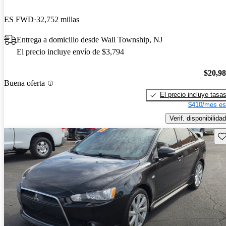
ES FWD
32,752 millas
Entrega a domicilio desde Wall Township, NJ
El precio incluye envío de $3,794
$20,9
Buena oferta
El precio incluye tasa
$410/mes es
Verif. disponibilidad
Gu