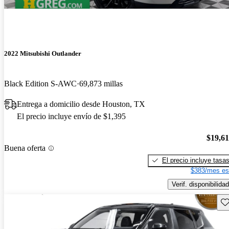
2022 Mitsubishi Outlander
Black Edition S-AWC
69,873 millas
Entrega a domicilio desde Houston, TX
El precio incluye envío de $1,395
$19,6
Buena oferta
El precio incluye tasa
$383/mes es
Verif. disponibilidad
Gu