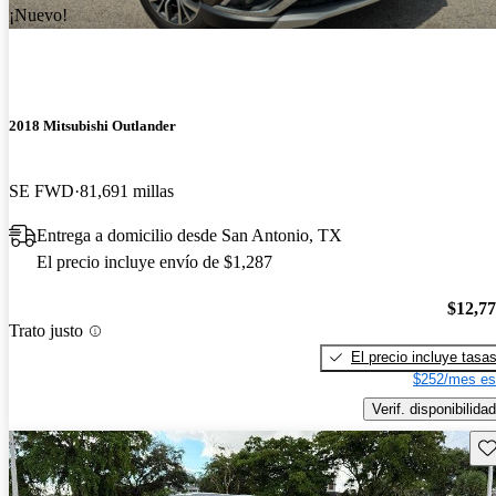
¡Nuevo!
2018 Mitsubishi Outlander
SE FWD
81,691 millas
Entrega a domicilio desde San Antonio, TX
El precio incluye envío de $1,287
$12,7
Trato justo
El precio incluye tasa
$252/mes es
Verif. disponibilidad
Gu