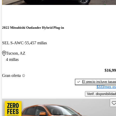
2022 Mitsubishi Outlander Hybrid Plug-in
SEL S-AWC
55,457 millas
Tucson, AZ
4 millas
$16,9
Gran oferta
El precio incluye tasa
$333/mes es
Verif. disponibilidad
Gu