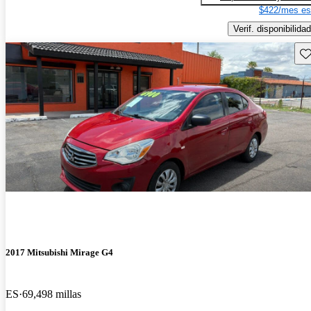
$422/mes es
Verif. disponibilidad
Gu
2017 Mitsubishi Mirage G4
ES
69,498 millas