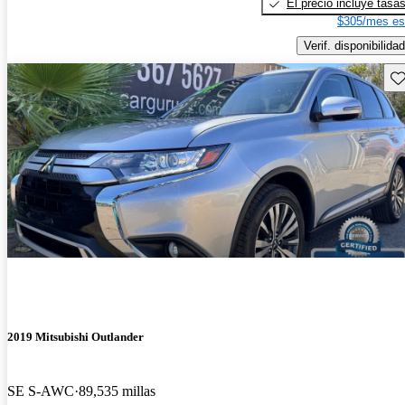
El precio incluye tasa
$305/mes es
Verif. disponibilidad
Gu
2019 Mitsubishi Outlander
SE S-AWC
89,535 millas