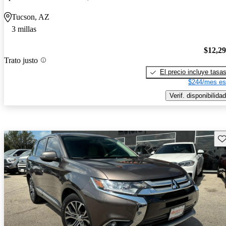
Tucson, AZ
3 millas
$12,2
Trato justo
El precio incluye tasa
$244/mes es
Verif. disponibilidad
Gu