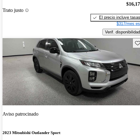
$16,1
Trato justo
El precio incluye tasa
$317/mes es
Verif. disponibilidad
Gu
Aviso patrocinado
2023 Mitsubishi Outlander Sport