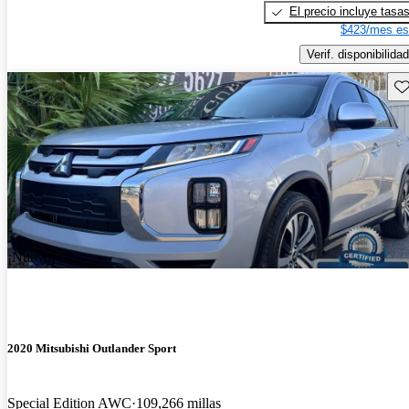
El precio incluye tasa
$423/mes es
Verif. disponibilidad
Gu
¡Nuevo!
2020 Mitsubishi Outlander Sport
Special Edition AWC
109,266 millas