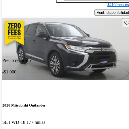
$410/mes es
Verif. disponibilidad
Gu
Precio reducido
-$1,000
2020 Mitsubishi Outlander
SE FWD
18,177 millas