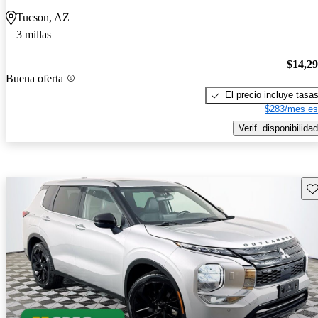
Tucson, AZ
3 millas
$14,2
Buena oferta
El precio incluye tasa
$283/mes es
Verif. disponibilidad
Gu