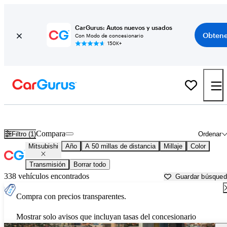
CarGurus: Autos nuevos y usados
Obtene
Con Modo de concesionario
150K+
Autos Mitsubishi usados en venta cerca de
Tucson, AZ
Compara
Filtro (1)
Ordenar
Mitsubishi
Año
A 50 millas de distancia
Millaje
Color
Transmisión
Borrar todo
338 vehículos encontrados
Guardar búsque
Compra con precios transparentes.
Mostrar solo avisos que incluyan tasas del concesionario