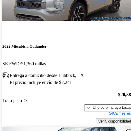
2022 Mitsubishi Outlander
SE FWD
51,360 millas
Entrega a domicilio desde Lubbock, TX
El precio incluye envío de $2,241
$20,8
Trato justo
El precio incluye tasa
$409/mes es
Verif. disponibilidad
Gu