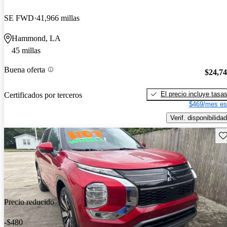
SE FWD
41,966 millas
Hammond, LA
45 millas
Buena oferta
$24,7
El precio incluye tasa
Certificados por terceros
$469/mes es
Verif. disponibilidad
Gu
Precio reducido
-$480