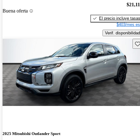
$21,1
Buena oferta
El precio incluye tasa
$403/mes es
Verif. disponibilidad
Gu
2025 Mitsubishi Outlander Sport