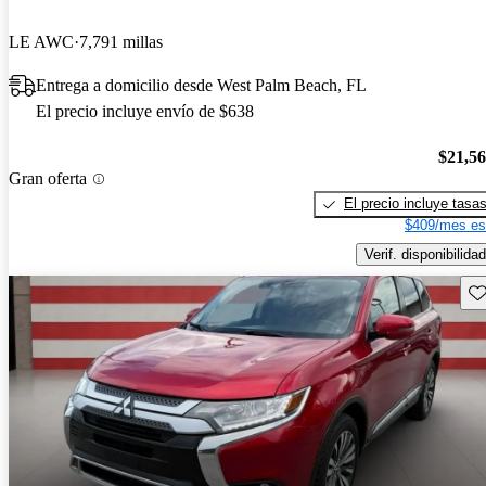
LE AWC
7,791 millas
Entrega a domicilio desde West Palm Beach, FL
El precio incluye envío de $638
$21,5
Gran oferta
El precio incluye tasa
$409/mes es
Verif. disponibilidad
Gu