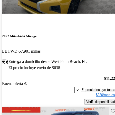
2022 Mitsubishi Mirage
LE FWD
57,901 millas
Entrega a domicilio desde West Palm Beach, FL
El precio incluye envío de $638
$11,2
Buena oferta
El precio incluye tasa
$220/mes es
Verif. disponibilidad
Gu