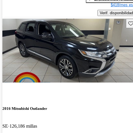
$418/mes es
Verif. disponibilidad
Gu
2016 Mitsubishi Outlander
SE
126,186 millas