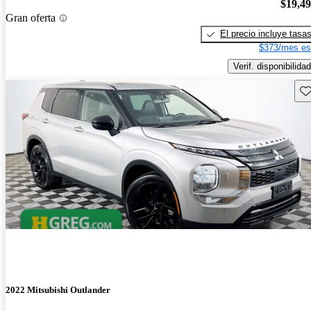
$19,4
Gran oferta
El precio incluye tasa
$373/mes es
Verif. disponibilidad
Gu
2022 Mitsubishi Outlander