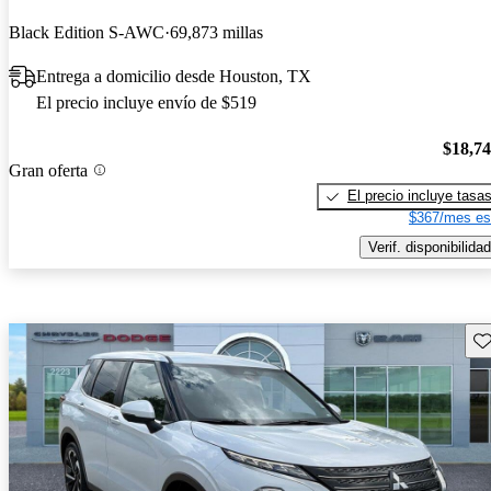
Black Edition S-AWC
69,873 millas
Entrega a domicilio desde Houston, TX
El precio incluye envío de $519
$18,7
Gran oferta
El precio incluye tasa
$367/mes es
Verif. disponibilidad
Gu