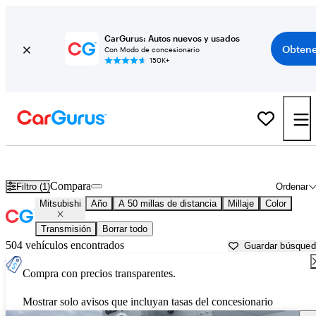
CarGurus: Autos nuevos y usados
Obtene
Con Modo de concesionario
150K+
Autos Mitsubishi usados en venta cerca de
Slidell, LA
Compara
Filtro (1)
Ordenar
Mitsubishi
Año
A 50 millas de distancia
Millaje
Color
Transmisión
Borrar todo
504 vehículos encontrados
Guardar búsque
Compra con precios transparentes.
Mostrar solo avisos que incluyan tasas del concesionario