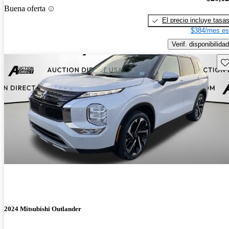
Buena oferta
El precio incluye tasa
$384/mes es
Verif. disponibilidad
Gu
2024 Mitsubishi Outlander