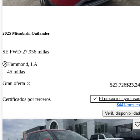
2025 Mitsubishi Outlander
SE FWD
27,956 millas
Hammond, LA
45 millas
Gran oferta
$23,726
$23,2
El precio incluye tasa
Certificados por terceros
$441/mes es
Verif. disponibilidad
Gu