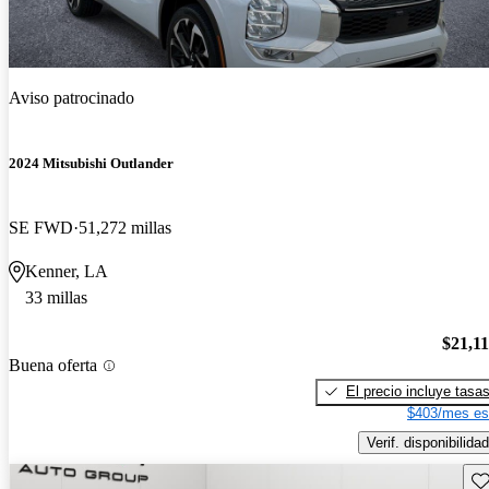
Aviso patrocinado
2024 Mitsubishi Outlander
SE FWD
51,272 millas
Kenner, LA
33 millas
$21,1
Buena oferta
El precio incluye tasa
$403/mes es
Verif. disponibilidad
Gu