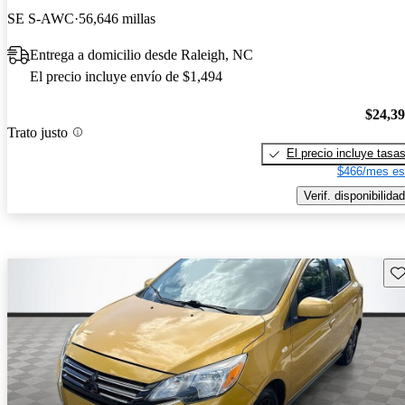
SE S-AWC
56,646 millas
Entrega a domicilio desde Raleigh, NC
El precio incluye envío de $1,494
$24,3
Trato justo
El precio incluye tasa
$466/mes es
Verif. disponibilidad
Gu