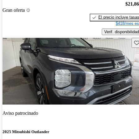
$21,8
Gran oferta
El precio incluye tasa
$418/mes es
Verif. disponibilidad
Gu
Aviso patrocinado
2025 Mitsubishi Outlander