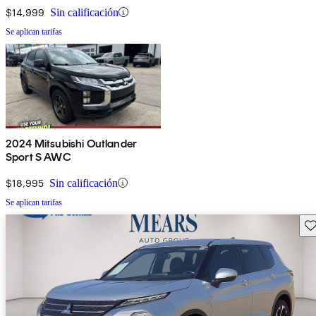
$14,999
Sin calificación
Se aplican tarifas
2024 Mitsubishi Outlander
Sport S AWC
$18,995
Sin calificación
Se aplican tarifas
Gu