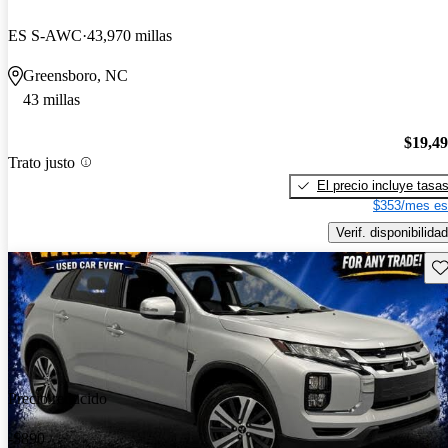
ES S-AWC
43,970 millas
Greensboro, NC
43 millas
$19,4
Trato justo
El precio incluye tasa
$353/mes es
Verif. disponibilidad
Gu
Precio reducido
-$890