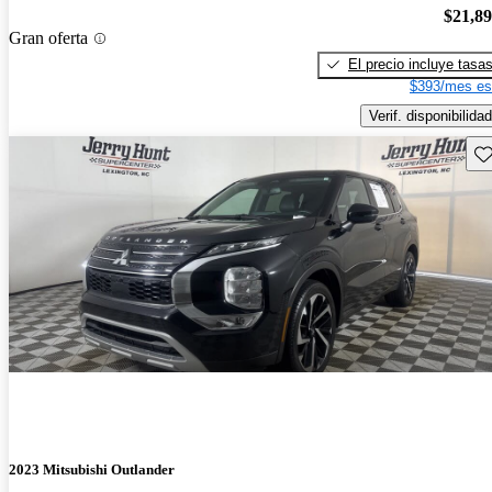
$21,8
Gran oferta
El precio incluye tasa
$393/mes es
Verif. disponibilidad
Gu
2023 Mitsubishi Outlander