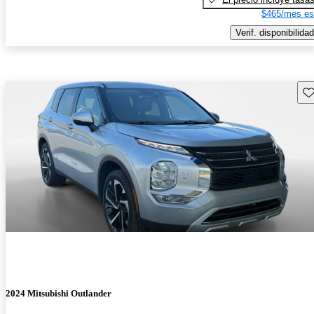
$465/mes es
Verif. disponibilidad
Gu
2024 Mitsubishi Outlander