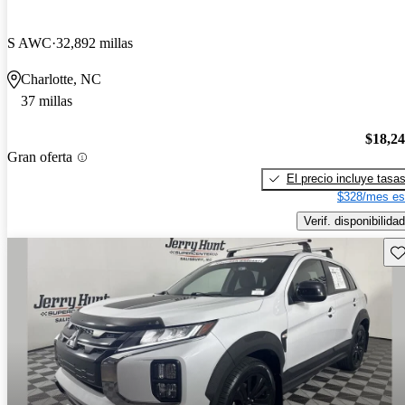
S AWC
32,892 millas
Charlotte, NC
37 millas
$18,2
Gran oferta
El precio incluye tasa
$328/mes es
Verif. disponibilidad
Gu