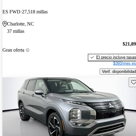
ES FWD
27,518 millas
Charlotte, NC
37 millas
$21,8
Gran oferta
El precio incluye tasa
$393/mes es
Verif. disponibilidad
Gu