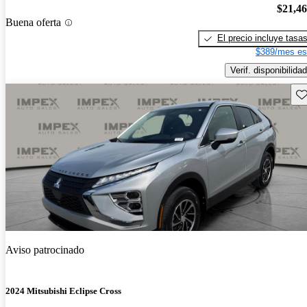
$21,4
Buena oferta
El precio incluye tasa
$389/mes es
Verif. disponibilidad
Gu
Aviso patrocinado
2024 Mitsubishi Eclipse Cross