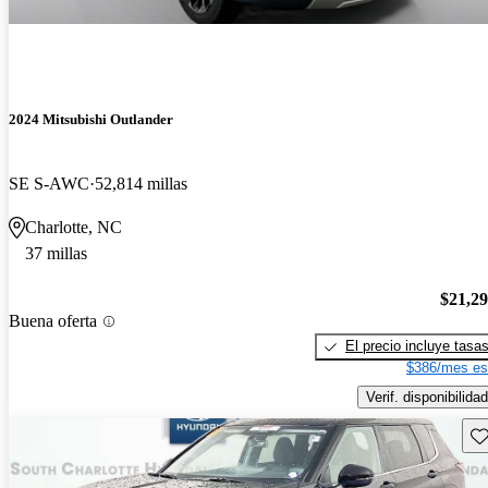
2024 Mitsubishi Outlander
SE S-AWC
52,814 millas
Charlotte, NC
37 millas
$21,2
Buena oferta
El precio incluye tasa
$386/mes es
Verif. disponibilidad
Gu