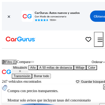
CarGurus: Autos nuevos y usados
Obtene
Con Modo de concesionario
150K+
Autos Mitsubishi usados en venta cerca de
Salisbury, NC
Compara
Filtro (1)
Ordenar
Mitsubishi
Año
A 50 millas de distancia
Millaje
Color
Transmisión
Borrar todo
247 vehículos encontrados
Guardar búsque
Compra con precios transparentes.
Mostrar solo avisos que incluyan tasas del concesionario