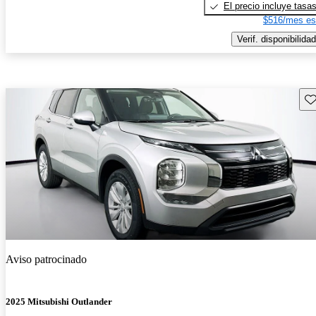
El precio incluye tasa
$516/mes es
Verif. disponibilidad
Gu
Aviso patrocinado
2025 Mitsubishi Outlander