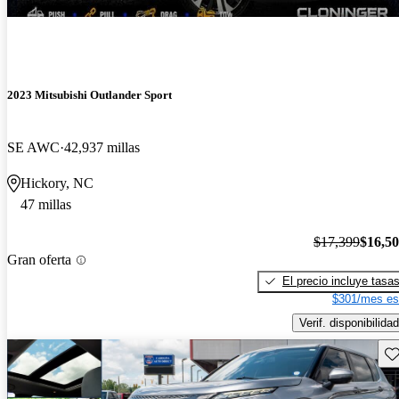
2023 Mitsubishi Outlander Sport
SE AWC
42,937 millas
Hickory, NC
47 millas
$17,399
$16,5
Gran oferta
El precio incluye tasa
$301/mes es
Verif. disponibilidad
Gu