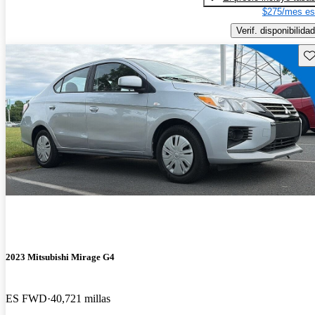
$275/mes es
Verif. disponibilidad
Gu
2023 Mitsubishi Mirage G4
ES FWD
40,721 millas