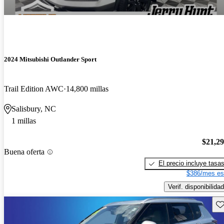
2024 Mitsubishi Outlander Sport
Trail Edition AWC
14,800 millas
Salisbury, NC
1 millas
$21,2
Buena oferta
El precio incluye tasa
$386/mes es
Verif. disponibilidad
Gu