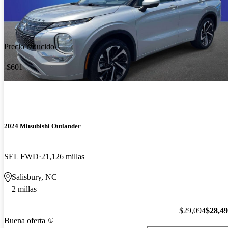
Precio reducido
-$601
2024 Mitsubishi Outlander
SEL FWD
21,126 millas
Salisbury, NC
2 millas
$29,094
$28,4
Buena oferta