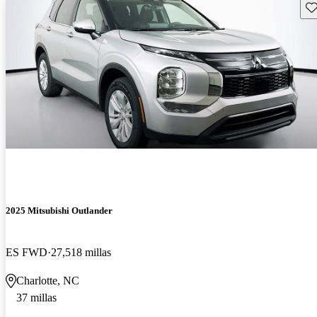
Gu
2025 Mitsubishi Outlander
ES FWD
27,518 millas
Charlotte, NC
37 millas