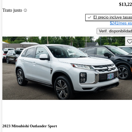
$13,2
Trato justo
El precio incluye tasa
$241/mes es
Verif. disponibilidad
Gu
2023 Mitsubishi Outlander Sport