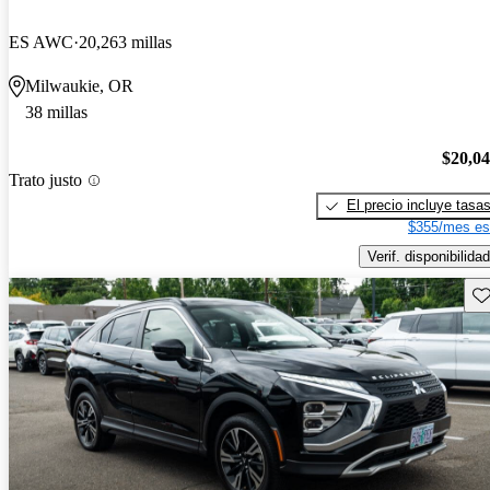
ES AWC
20,263 millas
Milwaukie, OR
38 millas
$20,0
Trato justo
El precio incluye tasa
$355/mes es
Verif. disponibilidad
Gu