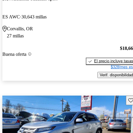
ES AWC
30,643 millas
Corvallis, OR
27 millas
$18,6
Buena oferta
El precio incluye tasa
$328/mes es
Verif. disponibilidad
Gu