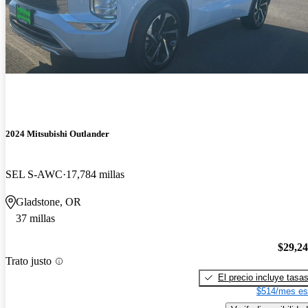
2024 Mitsubishi Outlander
SEL S-AWC
17,784 millas
Gladstone, OR
37 millas
$29,2
Trato justo
El precio incluye tasa
$514/mes es