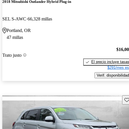
2018 Mitsubishi Outlander Hybrid Plug-in
SEL S-AWC
66,328 millas
Portland, OR
47 millas
$16,0
Trato justo
El precio incluye tasa
$291/mes es
Verif. disponibilidad
Gu