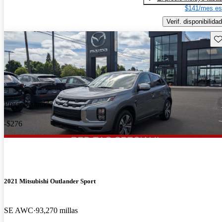
$141/mes es
Verif. disponibilidad
Gu
Precio reducido
-$276
2021 Mitsubishi Outlander Sport
SE AWC
93,270 millas