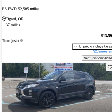
ES FWD
52,585 millas
Tigard, OR
37 millas
$13,5
Trato justo
El precio incluye tasa
$239/mes es
Verif. disponibilidad
Gu