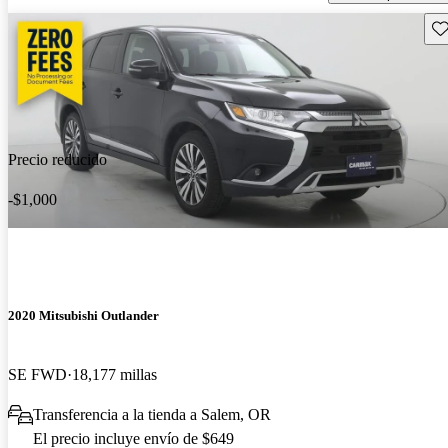
Gu
Precio reducido
-$1,000
2020 Mitsubishi Outlander
SE FWD
18,177 millas
Transferencia a la tienda a Salem, OR
El precio incluye envío de $649