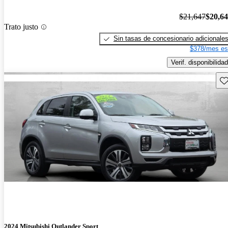
$21,647
$20,6
Trato justo
Sin tasas de concesionario adicionale
$378/mes es
Verif. disponibilidad
Gu
2024 Mitsubishi Outlander Sport