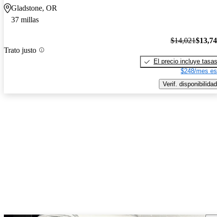
Gladstone, OR
37 millas
$14,021
$13,7
Trato justo
El precio incluye tasa
$248/mes es
Verif. disponibilidad