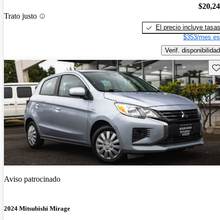
$20,2
Trato justo
El precio incluye tasa
$353/mes es
Verif. disponibilidad
Gu
Aviso patrocinado
2024 Mitsubishi Mirage