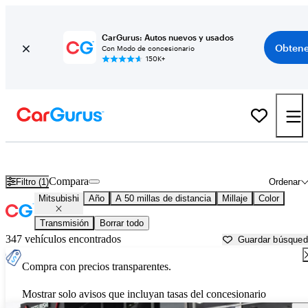
CarGurus: Autos nuevos y usados
Obtene
Con Modo de concesionario
150K+
Autos Mitsubishi usados en venta cerca de
Salem, OR
Compara
Filtro (1)
Ordenar
Mitsubishi
Año
A 50 millas de distancia
Millaje
Color
Transmisión
Borrar todo
347 vehículos encontrados
Guardar búsque
Compra con precios transparentes.
Mostrar solo avisos que incluyan tasas del concesionario