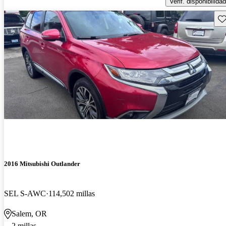
Verif. disponibilidad
Gu
2016 Mitsubishi Outlander
SEL S-AWC
114,502 millas
Salem, OR
2 millas