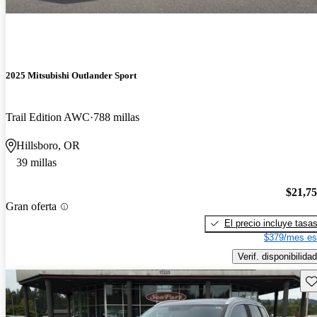
2025 Mitsubishi Outlander Sport
Trail Edition AWC
788 millas
Hillsboro, OR
39 millas
$21,7
Gran oferta
El precio incluye tasa
$379/mes es
Verif. disponibilidad
Gu