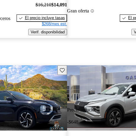
$16,210
$14,091
Gran oferta
El precio incluye tasas
El p
rceros
$268/mes est.
Verif. disponibilidad
V
Guarda este Aviso
Precio reducido
-$648