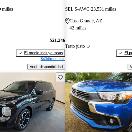
 millas
SEL S-AWC
23,531 millas
Casa Grande, AZ
42 millas
$21,246
Trato justo
El precio incluye tasas
El p
$404/mes est.
Verif. disponibilidad
V
Guarda este Aviso