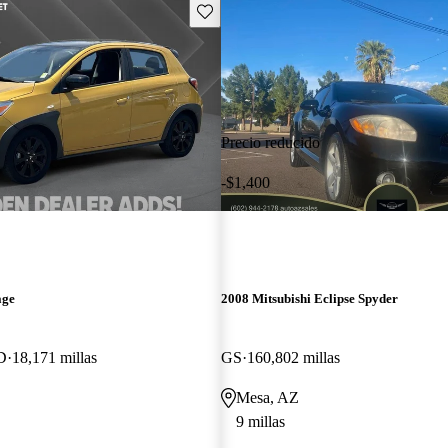
Guarda este Aviso
Precio reducido
-$1,400
age
2008 Mitsubishi Eclipse Spyder
D
18,171 millas
GS
160,802 millas
Mesa, AZ
9 millas