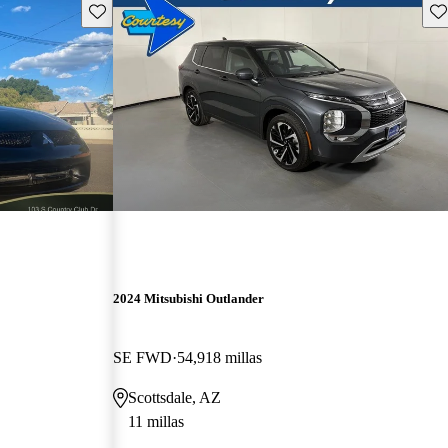
Guarda este Aviso
Gu
2024 Mitsubishi Outlander
SE FWD
54,918 millas
Scottsdale, AZ
11 millas