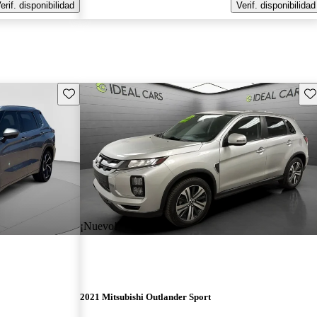
erif. disponibilidad
Verif. disponibilidad
Guarda este Aviso
Gu
¡Nuevo!
2021 Mitsubishi Outlander Sport