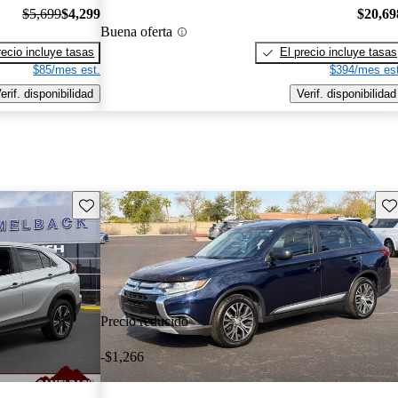
$5,699
$4,299
$20,69
Buena oferta
recio incluye tasas
El precio incluye tasas
$85/mes est.
$394/mes est
erif. disponibilidad
Verif. disponibilidad
Guarda este Aviso
Gu
Precio reducido
-$1,266