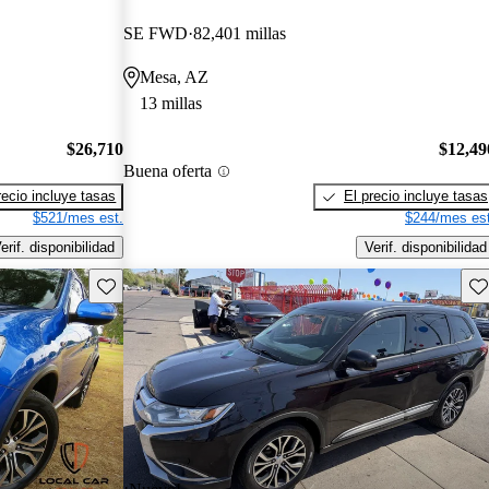
SE FWD
82,401 millas
Mesa, AZ
13 millas
$26,710
$12,49
Buena oferta
recio incluye tasas
El precio incluye tasas
$521/mes est.
$244/mes est
erif. disponibilidad
Verif. disponibilidad
Guarda este Aviso
Gu