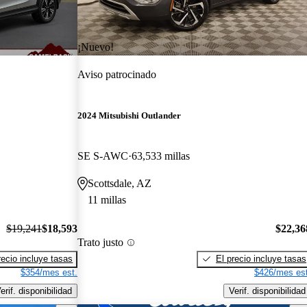
¡Nuevo!
Aviso patrocinado
2024 Mitsubishi Outlander
SE S-AWC
63,533 millas
Scottsdale, AZ
11 millas
$19,241
$18,593
$22,36
Trato justo
recio incluye tasas
El precio incluye tasas
$354/mes est.
$426/mes est
erif. disponibilidad
Verif. disponibilidad