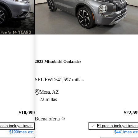
2022 Mitsubishi Outlander
SEL FWD
41,597 millas
Mesa, AZ
22 millas
$10,099
$22,59
Buena oferta
recio incluye tasas
El precio incluye tasas
$199/mes est.
$441/mes est