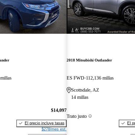
lander
2018 Mitsubishi Outlander
millas
ES FWD
112,136 millas
Scottsdale, AZ
14 millas
$14,097
Trato justo
El precio incluye tasas
El p
$278/mes est.