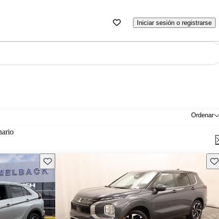
Iniciar sesión o registrarse
Ordenar
nario
Guarda este Aviso
Gu