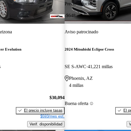
Precio reducido
-$648
rizona
Aviso patrocinado
cer Evolution
2024 Mitsubishi Eclipse Cross
s
SE S-AWC
41,221 millas
Phoenix, AZ
4 millas
$30,094
Buena oferta
El precio incluye tasas
El p
$593/mes est.
Verif. disponibilidad
V