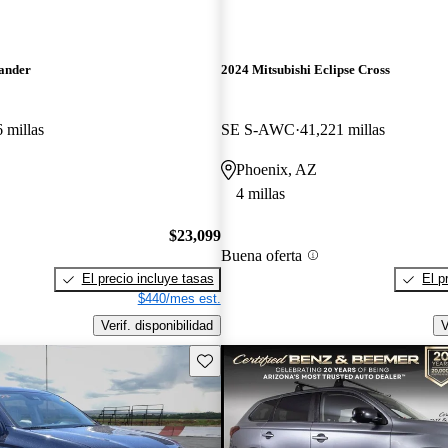
lander
2024 Mitsubishi Eclipse Cross
 millas
SE S-AWC
41,221 millas
Phoenix, AZ
4 millas
$23,099
Buena oferta
El precio incluye tasas
El p
$440/mes est.
Verif. disponibilidad
V
Guarda este Aviso