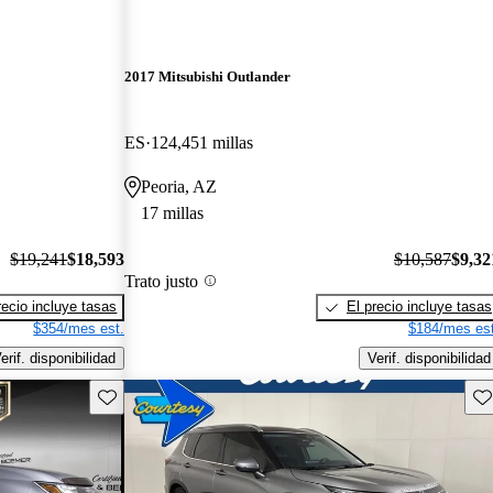
2017 Mitsubishi Outlander
ES
124,451 millas
Peoria, AZ
17 millas
$19,241
$18,593
$10,587
$9,32
Trato justo
recio incluye tasas
El precio incluye tasas
$354/mes est.
$184/mes est
erif. disponibilidad
Verif. disponibilidad
Guarda este Aviso
Gu