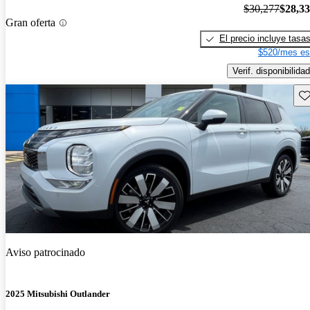
$30,277
$28,3
Gran oferta
El precio incluye tasa
$520/mes es
Verif. disponibilidad
Gu
Aviso patrocinado
2025 Mitsubishi Outlander