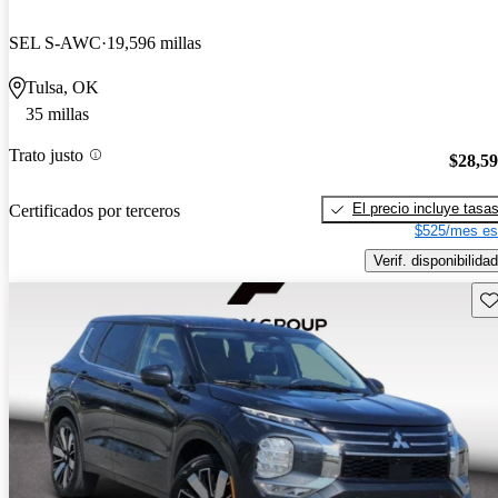
SEL S-AWC
19,596 millas
Tulsa, OK
35 millas
Trato justo
$28,5
El precio incluye tasa
Certificados por terceros
$525/mes es
Verif. disponibilidad
Gu