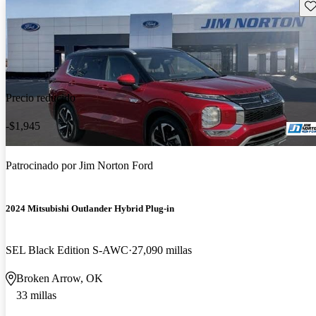
Gu
Precio reducido
-$1,945
Patrocinado por
Jim Norton Ford
2024 Mitsubishi Outlander Hybrid Plug-in
SEL Black Edition S-AWC
27,090 millas
Broken Arrow, OK
33 millas