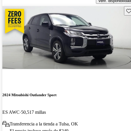
Verif. disponibilidad
Gu
2024 Mitsubishi Outlander Sport
ES AWC
50,517 millas
Transferencia a la tienda a Tulsa, OK
El precio incluye envío de $249