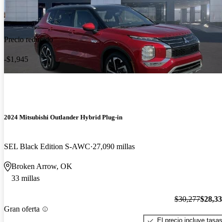
Precio reducido
-$1,945
2024 Mitsubishi Outlander Hybrid Plug-in
SEL Black Edition S-AWC
27,090 millas
Broken Arrow, OK
33 millas
$30,277
$28,3
Gran oferta
El precio incluye tasa