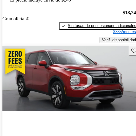
$18,2
Gran oferta
Sin tasas de concesionario adicionale
$335/mes es
Verif. disponibilidad
Gu