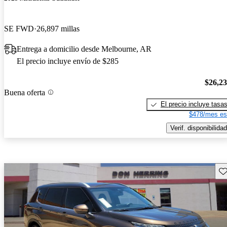
SE FWD
26,897 millas
Entrega a domicilio desde Melbourne, AR
El precio incluye envío de $285
$26,2
Buena oferta
El precio incluye tasa
$478/mes es
Verif. disponibilidad
Gu