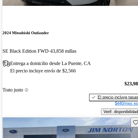
2024 Mitsubishi Outlander
SE Black Edition FWD
43,858 millas
Entrega a domicilio desde La Puente, CA
El precio incluye envío de $2,566
$23,9
Trato justo
El precio incluye tasa
$440/mes es
Verif. disponibilidad
Gu