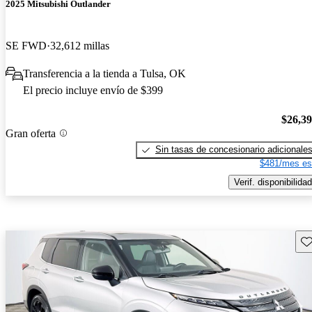
2025 Mitsubishi Outlander
SE FWD
32,612 millas
Transferencia a la tienda a Tulsa, OK
El precio incluye envío de $399
$26,3
Gran oferta
Sin tasas de concesionario adicionale
$481/mes es
Verif. disponibilidad
Gu