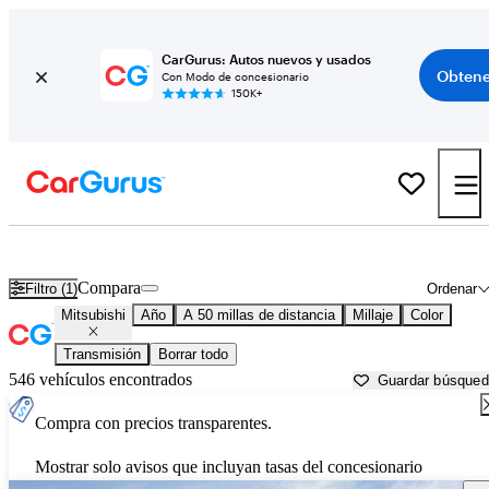
CarGurus: Autos nuevos y usados
Obtene
Con Modo de concesionario
150K+
Autos Mitsubishi usados en venta cerca de
Muskogee, OK
Compara
Filtro (1)
Ordenar
Mitsubishi
Año
A 50 millas de distancia
Millaje
Color
Transmisión
Borrar todo
546 vehículos encontrados
Guardar búsque
Compra con precios transparentes.
Mostrar solo avisos que incluyan tasas del concesionario