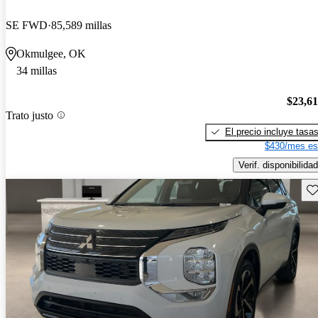
SE FWD
85,589 millas
Okmulgee, OK
34 millas
$23,6
Trato justo
El precio incluye tasa
$430/mes es
Verif. disponibilidad
Gu