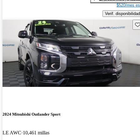
$520/mes es
Verif. disponibilidad
Gu
2024 Mitsubishi Outlander Sport
LE AWC
10,461 millas