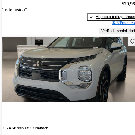
$20,9
Trato justo
El precio incluye tasa
$239/mes es
Verif. disponibilidad
Gu
2024 Mitsubishi Outlander