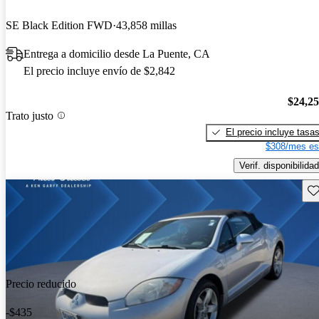
SE Black Edition FWD
43,858 millas
Entrega a domicilio desde La Puente, CA
El precio incluye envío de $2,842
$24,2
Trato justo
El precio incluye tasa
$308/mes es
Verif. disponibilidad
Gu
Precio reducido
-$435