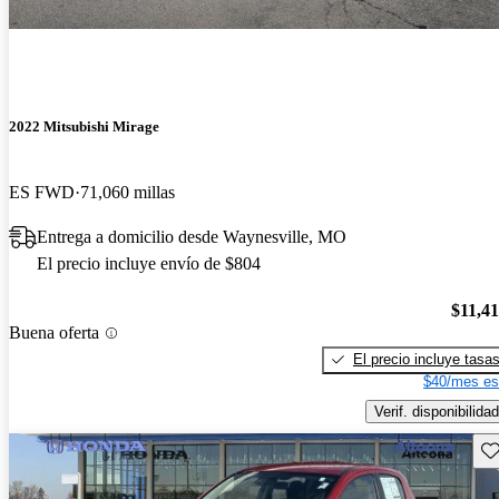
2022 Mitsubishi Mirage
ES FWD
71,060 millas
Entrega a domicilio desde Waynesville, MO
El precio incluye envío de $804
$11,4
Buena oferta
El precio incluye tasa
$40/mes es
Verif. disponibilidad
Gu