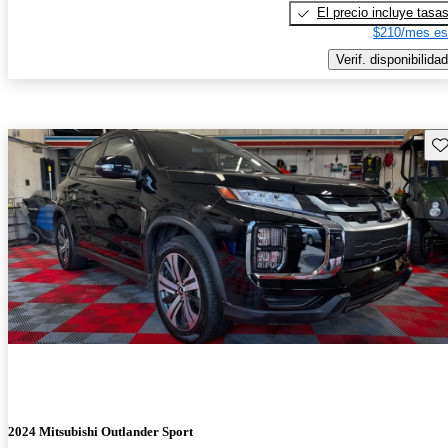
El precio incluye tasa
$210/mes es
Verif. disponibilidad
Gu
2024 Mitsubishi Outlander Sport