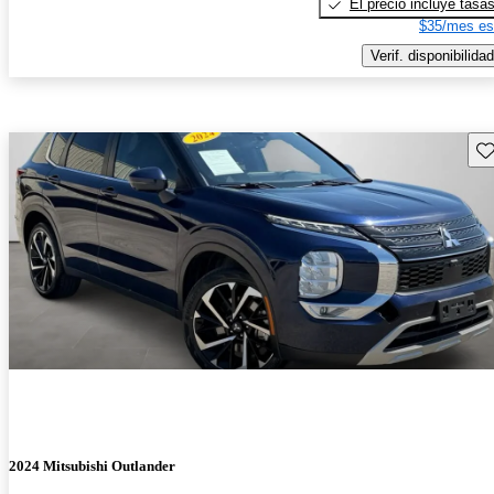
El precio incluye tasa
$35/mes es
Verif. disponibilidad
Gu
2024 Mitsubishi Outlander