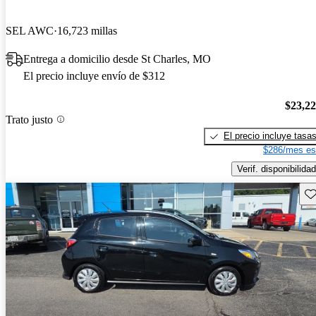
SEL AWC
16,723 millas
Entrega a domicilio desde St Charles, MO
El precio incluye envío de $312
$23,2
Trato justo
El precio incluye tasa
$286/mes es
Verif. disponibilidad
Gu