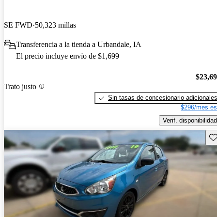
SE FWD
50,323 millas
Transferencia a la tienda a Urbandale, IA
El precio incluye envío de $1,699
$23,6
Trato justo
Sin tasas de concesionario adicionale
$296/mes es
Verif. disponibilidad
Gu