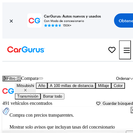
CarGurus: Autos nuevos y usados
Obtene
Con Modo de concesionario
150K+
Autos Mitsubishi usados en venta cerca de
Des Moines, IA
Compara
Filtro (1)
Ordenar
Mitsubishi
Año
A 100 millas de distancia
Millaje
Color
Transmisión
Borrar todo
491 vehículos encontrados
Guardar búsque
Compra con precios transparentes.
Mostrar solo avisos que incluyan tasas del concesionario