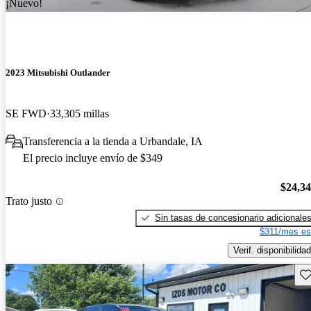
¡Nuevo!
2023 Mitsubishi Outlander
SE FWD
33,305 millas
Transferencia a la tienda a Urbandale, IA
El precio incluye envío de $349
$24,3
Trato justo
Sin tasas de concesionario adicionale
$311/mes es
Verif. disponibilidad
Gu