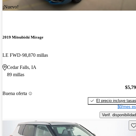
¡Nuevo!
2019 Mitsubishi Mirage
LE FWD
98,870 millas
Cedar Falls, IA
89 millas
$5,7
Buena oferta
El precio incluye tasa
$0/mes es
Verif. disponibilidad
Gu