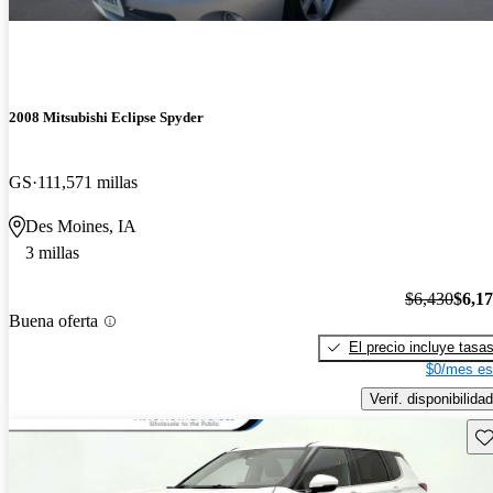
2008 Mitsubishi Eclipse Spyder
GS
111,571 millas
Des Moines, IA
3 millas
$6,430
$6,1
Buena oferta
El precio incluye tasa
$0/mes es
Verif. disponibilidad
Gu