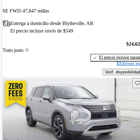
SE FWD
47,847 millas
Entrega a domicilio desde Blytheville, AR
El precio incluye envío de $549
$24,6
Trato justo
El precio incluye tasa
$316/mes es
Verif. disponibilidad
Gu