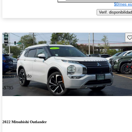
$0/mes es
Verif. disponibilidad
Gu
Precio reducido
-$785
2022 Mitsubishi Outlander