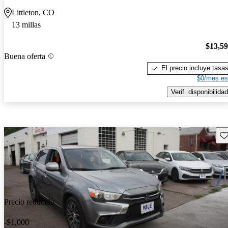
Littleton, CO
13 millas
$13,5
Buena oferta
El precio incluye tasa
$0/mes es
Verif. disponibilidad
Gu
Precio reducido
-$1,000