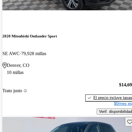
2020 Mitsubishi Outlander Sport
SE AWC
79,928 millas
Denver, CO
10 millas
$14,6
Trato justo
El precio incluye tasa
$0/mes es
Verif. disponibilidad
Gu