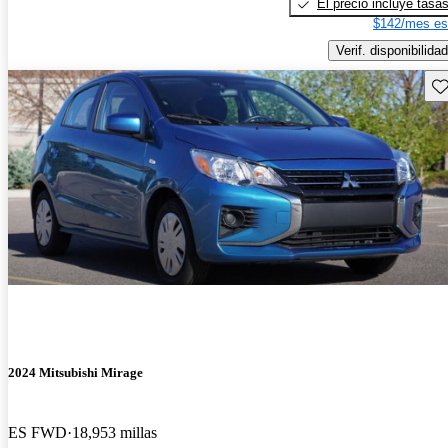
El precio incluye tasa
$142/mes es
Verif. disponibilidad
Gu
2024 Mitsubishi Mirage
ES FWD
18,953 millas