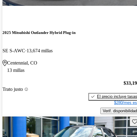
2025 Mitsubishi Outlander Hybrid Plug-in
SE S-AWC
13,674 millas
Centennial, CO
13 millas
$33,1
Trato justo
El precio incluye tasa
$280/mes es
Verif. disponibilidad
Gu