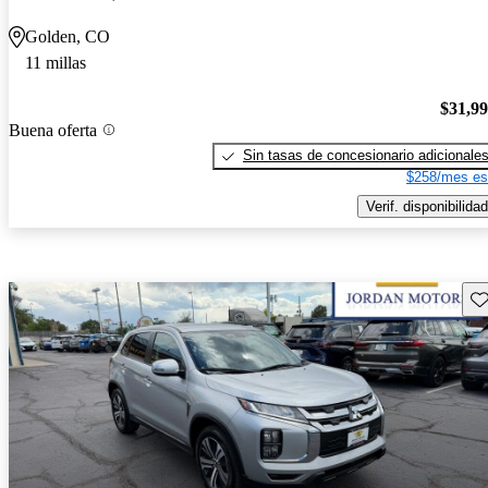
Golden, CO
11 millas
$31,9
Buena oferta
Sin tasas de concesionario adicionale
$258/mes es
Verif. disponibilidad
Gu