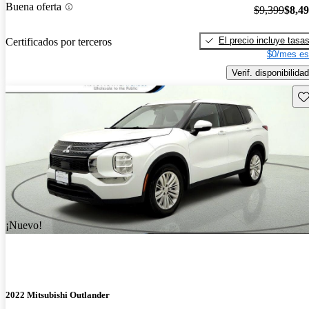
Buena oferta
$9,399
$8,4
El precio incluye tasa
Certificados por terceros
$0/mes es
Verif. disponibilidad
Gu
¡Nuevo!
2022 Mitsubishi Outlander