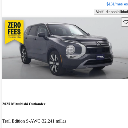
$131/mes es
Verif. disponibilidad
Gu
2025 Mitsubishi Outlander
Trail Edition S-AWC
32,241 millas