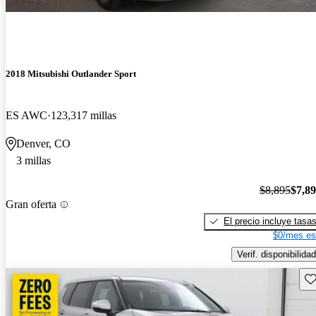
2018 Mitsubishi Outlander Sport
ES AWC
123,317 millas
Denver, CO
3 millas
$8,895
$7,8
Gran oferta
El precio incluye tasa
$0/mes es
Verif. disponibilidad
Gu