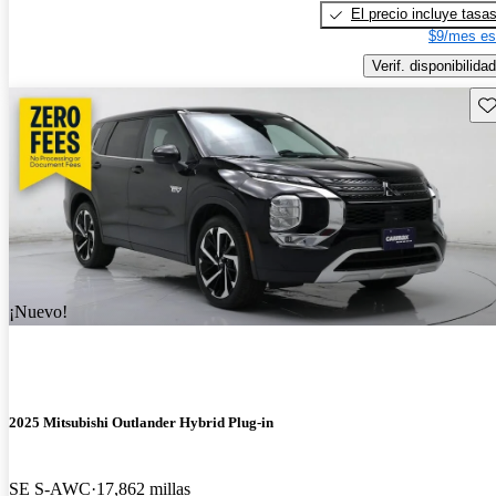
El precio incluye tasa
$9/mes es
Verif. disponibilidad
Gu
¡Nuevo!
2025 Mitsubishi Outlander Hybrid Plug-in
SE S-AWC
17,862 millas