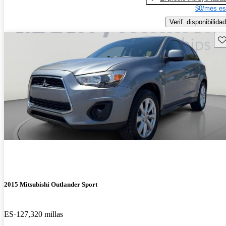
$0/mes es
Verif. disponibilidad
Gu
2015 Mitsubishi Outlander Sport
ES
127,320 millas