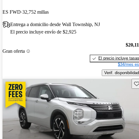
ES FWD
32,752 millas
Entrega a domicilio desde Wall Township, NJ
El precio incluye envío de $2,925
$20,1
Gran oferta
El precio incluye tasa
$34/mes es
Verif. disponibilidad
Gu