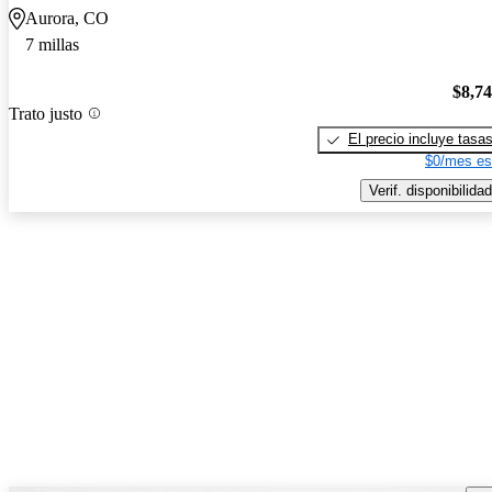
Aurora, CO
7 millas
$8,7
Trato justo
El precio incluye tasa
$0/mes es
Verif. disponibilidad