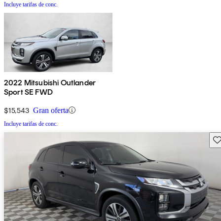
Incluye tarifas de conc.
2022 Mitsubishi Outlander
Sport SE FWD
$15,543
Gran oferta
Incluye tarifas de conc.
Gu