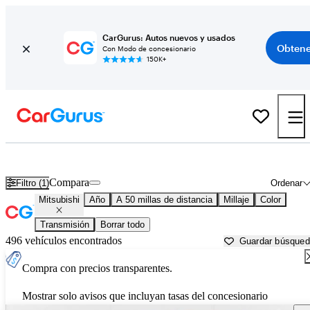
CarGurus: Autos nuevos y usados
Obtene
Con Modo de concesionario
150K+
Autos Mitsubishi usados en venta cerca de
Denver, CO
Compara
Filtro (1)
Ordenar
Mitsubishi
Año
A 50 millas de distancia
Millaje
Color
Transmisión
Borrar todo
496 vehículos encontrados
Guardar búsque
Compra con precios transparentes.
Mostrar solo avisos que incluyan tasas del concesionario