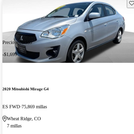
Gu
Precio reducido
-$1,699
2020 Mitsubishi Mirage G4
ES FWD
75,869 millas
Wheat Ridge, CO
7 millas