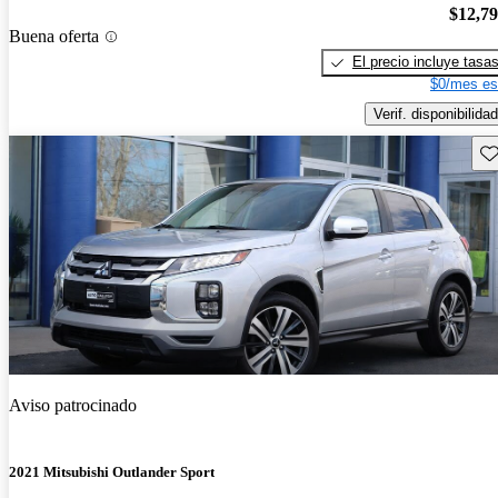
$12,7
Buena oferta
El precio incluye tasa
$0/mes es
Verif. disponibilidad
Gu
Aviso patrocinado
2021 Mitsubishi Outlander Sport