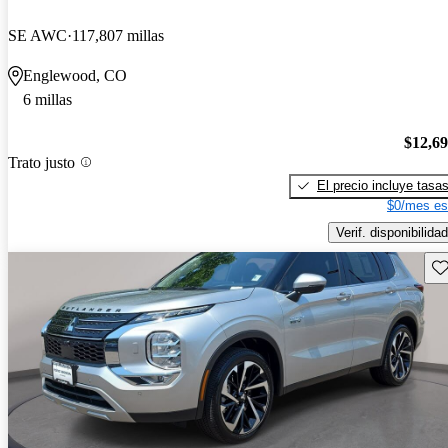
SE AWC
117,807 millas
Englewood, CO
6 millas
$12,6
Trato justo
El precio incluye tasa
$0/mes es
Verif. disponibilidad
Gu