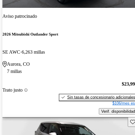
Aviso patrocinado
2026 Mitsubishi Outlander Sport
SE AWC
6,263 millas
Aurora, CO
7 millas
$23,9
Trato justo
Sin tasas de concesionario adicionale
$106/mes es
Verif. disponibilidad
Gu