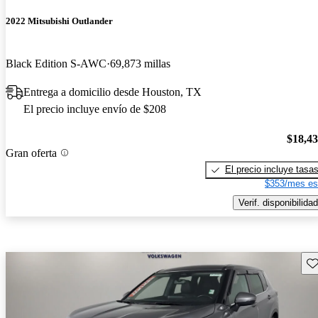
2022 Mitsubishi Outlander
Black Edition S-AWC
69,873 millas
Entrega a domicilio desde Houston, TX
El precio incluye envío de $208
$18,4
Gran oferta
El precio incluye tasa
$353/mes es
Verif. disponibilidad
Gu