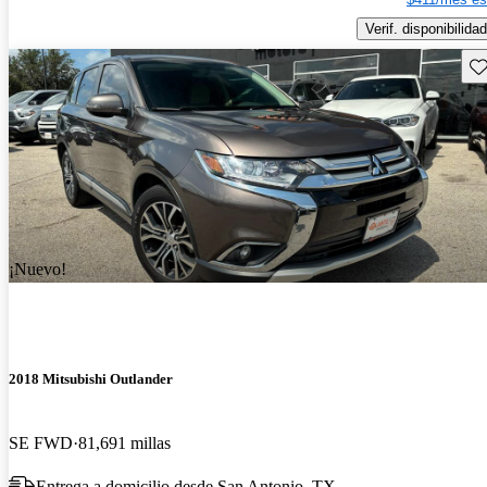
Verif. disponibilidad
Gu
¡Nuevo!
2018 Mitsubishi Outlander
SE FWD
81,691 millas
Entrega a domicilio desde San Antonio, TX