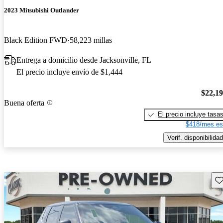
2023 Mitsubishi Outlander
Black Edition FWD
58,223 millas
Entrega a domicilio desde Jacksonville, FL
El precio incluye envío de $1,444
$22,1
Buena oferta
El precio incluye tasa
$418/mes es
Verif. disponibilidad
Gu