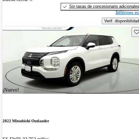
Sin tasas de concesionario adicionale
$456/mes es
Verif. disponibilidad
Gu
¡Nuevo!
2022 Mitsubishi Outlander