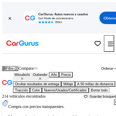
CarGurus: Autos nuevos y usados
Obtene
Con Modo de concesionario
150K+
Mitsubishi Outlander usados en venta cerca de
Austin, TX
Compara
Filtro (2)
Ordenar
Mitsubishi
Outlander
Año
Precio
Ocultar resultados de entrega
Millaje
A 50 millas de distancia
Tracción
Color
Nuevos/Usados/Certificados
Borrar todo
214 vehículos encontrados
Guardar búsque
Compra con precios transparentes.