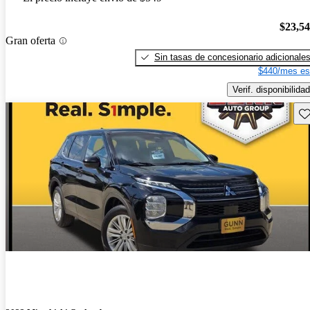
$23,5
Gran oferta
Sin tasas de concesionario adicionale
$440/mes es
Verif. disponibilidad
Gu