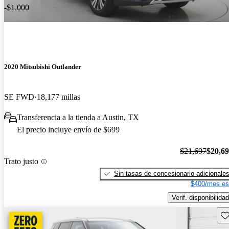
-$1,000
2020 Mitsubishi Outlander
SE FWD
18,177 millas
Transferencia a la tienda a Austin, TX
El precio incluye envío de $699
$21,697
$20,6
Trato justo
Sin tasas de concesionario adicionale
$400/mes es
Verif. disponibilidad
Gu