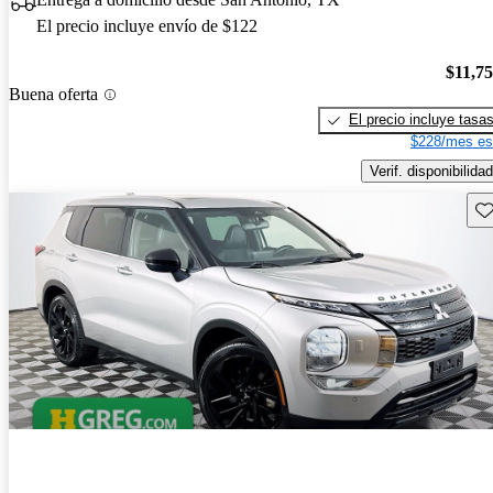
El precio incluye envío de $122
$11,7
Buena oferta
El precio incluye tasa
$228/mes es
Verif. disponibilidad
Gu