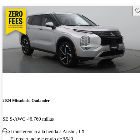
Gu
2024 Mitsubishi Outlander
SE S-AWC
46,769 millas
Transferencia a la tienda a Austin, TX
El precio incluye envío de $549