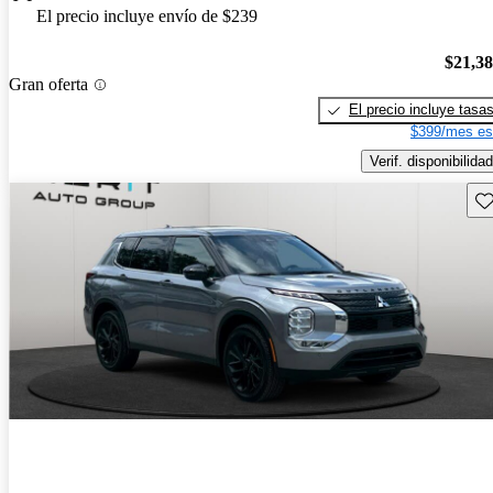
El precio incluye envío de $239
$21,3
Gran oferta
El precio incluye tasa
$399/mes es
Verif. disponibilidad
Gu