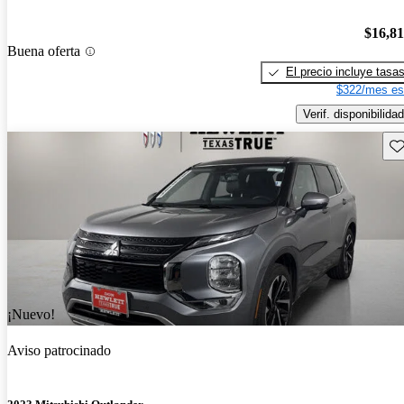
$16,8
Buena oferta
El precio incluye tasa
$322/mes es
Verif. disponibilidad
Gu
¡Nuevo!
Aviso patrocinado