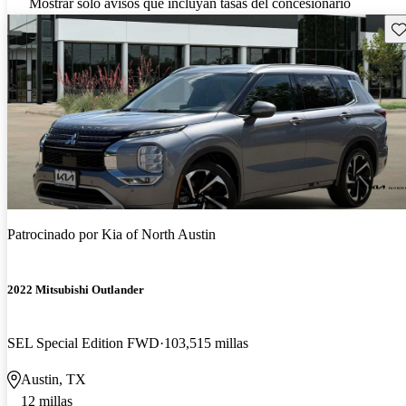
Mostrar solo avisos que incluyan tasas del concesionario
Gu
Patrocinado por
Kia of North Austin
2022 Mitsubishi Outlander
SEL Special Edition FWD
103,515 millas
Austin, TX
12 millas