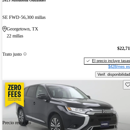
2023 Mitsubishi Outlander
SE FWD
56,300 millas
Georgetown, TX
22 millas
$22,7
Trato justo
El precio incluye tasa
$428/mes es
Verif. disponibilidad
Gu
Precio reducido