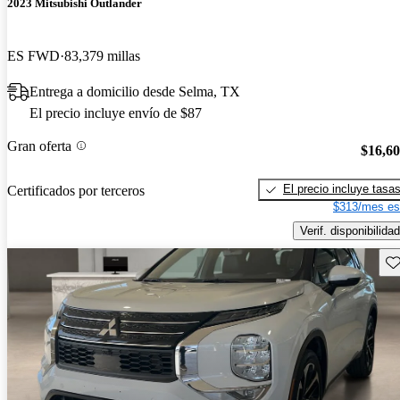
2023 Mitsubishi Outlander
ES FWD
83,379 millas
Entrega a domicilio desde Selma, TX
El precio incluye envío de $87
Gran oferta
$16,6
El precio incluye tasa
Certificados por terceros
$313/mes es
Verif. disponibilidad
Gu