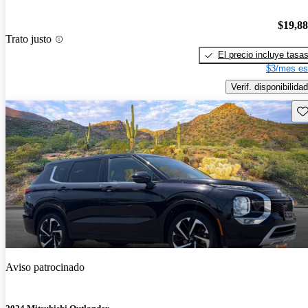
$19,8
Trato justo
El precio incluye tasa
$3/mes es
Verif. disponibilidad
Gu
Aviso patrocinado