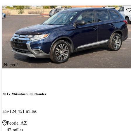
Gu
¡Nuevo!
2017 Mitsubishi Outlander
ES
124,451 millas
Peoria, AZ
43 millas