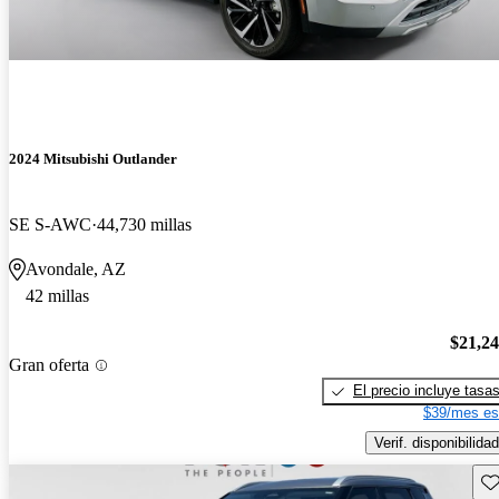
2024 Mitsubishi Outlander
SE S-AWC
44,730 millas
Avondale, AZ
42 millas
$21,2
Gran oferta
El precio incluye tasa
$39/mes es
Verif. disponibilidad
Gu