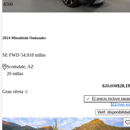
-$500
2024 Mitsubishi Outlander
SE FWD
54,918 millas
Scottsdale, AZ
20 millas
$20,698
$20,1
Gran oferta
El precio incluye tasa
$11/mes es
Verif. disponibilidad
Gu