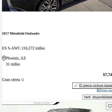
¡Nuevo!
2017 Mitsubishi Outlander
ES S-AWC
116,272 millas
Phoenix, AZ
31 millas
$7,7
Gran oferta
El precio incluye tasa
$0/mes es
Verif. disponibilidad
Gu