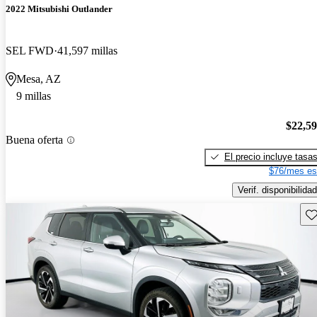
2022 Mitsubishi Outlander
SEL FWD
41,597 millas
Mesa, AZ
9 millas
$22,5
Buena oferta
El precio incluye tasa
$76/mes es
Verif. disponibilidad
Gu