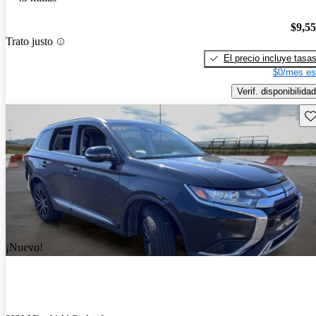
$9,5
Trato justo
El precio incluye tasa
$0/mes es
Verif. disponibilidad
Gu
¡Nuevo!