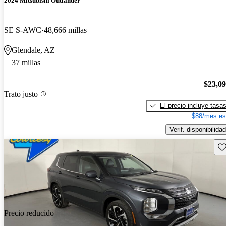
2024 Mitsubishi Outlander
SE S-AWC
48,666 millas
Glendale, AZ
37 millas
$23,0
Trato justo
El precio incluye tasa
$88/mes es
Verif. disponibilidad
Gu
Precio reducido