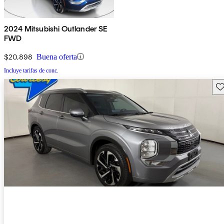
2024 Mitsubishi Outlander SE
FWD
$20,898
Buena oferta
Incluye tarifas de conc.
Gu