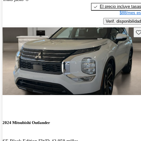
El precio incluye tasa
$88/mes es
Verif. disponibilidad
Gu
2024 Mitsubishi Outlander