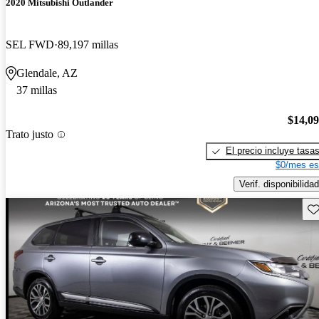
2020 Mitsubishi Outlander
SEL FWD
89,197 millas
Glendale, AZ
37 millas
$14,0
Trato justo
El precio incluye tasa
$0/mes es
Verif. disponibilidad
Gu