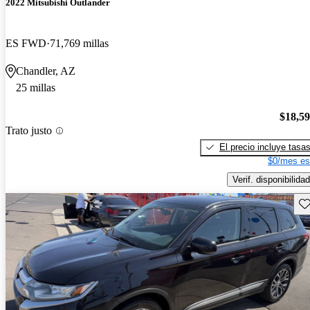
2022 Mitsubishi Outlander
ES FWD
71,769 millas
Chandler, AZ
25 millas
$18,5
Trato justo
El precio incluye tasa
$0/mes es
Verif. disponibilidad
Gu