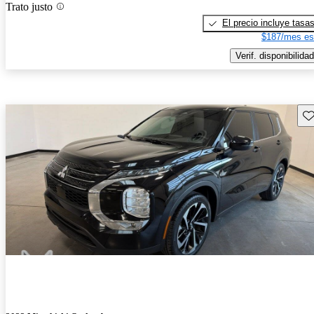
Trato justo
El precio incluye tasa
$187/mes es
Verif. disponibilidad
Gu