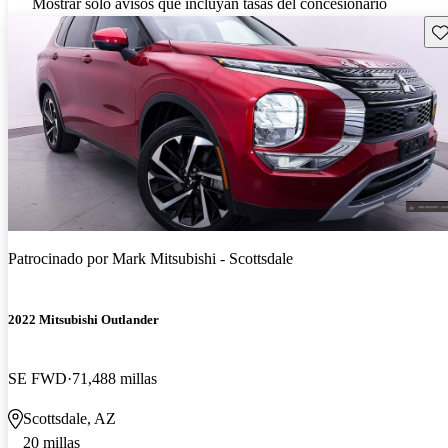
Mostrar solo avisos que incluyan tasas del concesionario
Gu
Patrocinado por
Mark Mitsubishi - Scottsdale
2022 Mitsubishi Outlander
SE FWD
71,488 millas
Scottsdale, AZ
20 millas