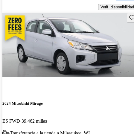
Verif. disponibilidad
Gu
2024 Mitsubishi Mirage
ES FWD
39,462 millas
Transferencia a la tienda a Milwaukee, WI