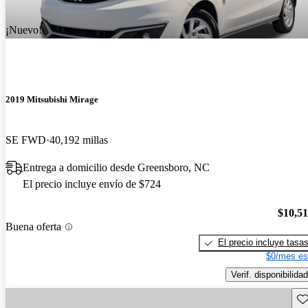
¡Nuevo!
2019 Mitsubishi Mirage
SE FWD
40,192 millas
Entrega a domicilio desde Greensboro, NC
El precio incluye envío de $724
$10,5
Buena oferta
El precio incluye tasa
$0/mes es
Verif. disponibilidad
Gu