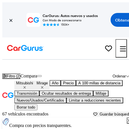
CarGurus: Autos nuevos y usados
Obtene
Con Modo de concesionario
150K+
Mitsubishi Mirage usados en venta cerca de
Appleton, WI
Compara
Filtro (2)
Ordenar
Mitsubishi
Mirage
Año
Precio
A 100 millas de distancia
Transmisión
Ocultar resultados de entrega
Millaje
Nuevos/Usados/Certificados
Limitar a reducciones recientes
Borrar todo
67 vehículos encontrados
Guardar búsque
Compra con precios transparentes.