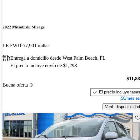
2022 Mitsubishi Mirage
LE FWD
57,901 millas
Entrega a domicilio desde West Palm Beach, FL
El precio incluye envío de $1,298
$11,8
Buena oferta
El precio incluye tasa
$0/mes es
Verif. disponibilidad
Gu