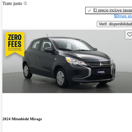
Trato justo
El precio incluye tasa
$0/mes es
Verif. disponibilidad
Gu
2024 Mitsubishi Mirage