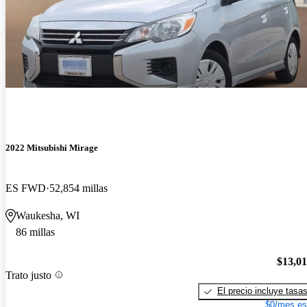
2022 Mitsubishi Mirage
ES FWD
52,854 millas
Waukesha, WI
86 millas
$13,0
Trato justo
El precio incluye tasa
$0/mes es