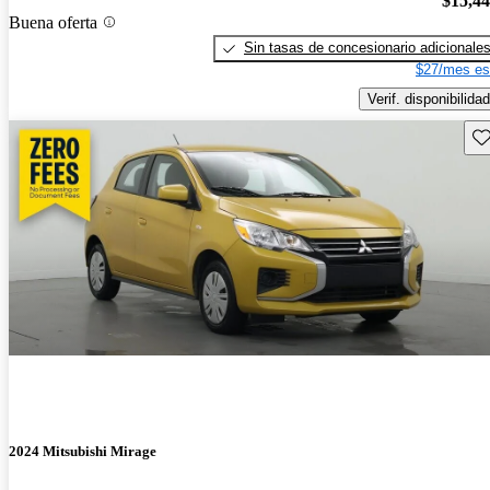
$15,4
Buena oferta
Sin tasas de concesionario adicionale
$27/mes es
Verif. disponibilidad
Gu
2024 Mitsubishi Mirage