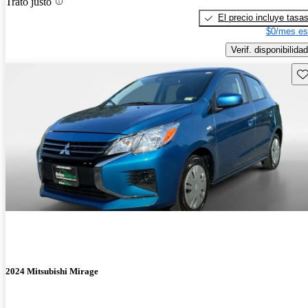
Trato justo
El precio incluye tasa
$0/mes es
Verif. disponibilidad
Gu
2024 Mitsubishi Mirage