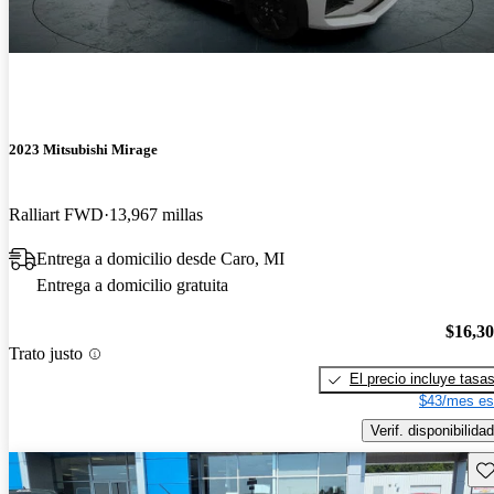
2023 Mitsubishi Mirage
Ralliart FWD
13,967 millas
Entrega a domicilio desde Caro, MI
Entrega a domicilio gratuita
$16,3
Trato justo
El precio incluye tasa
$43/mes es
Verif. disponibilidad
Gu