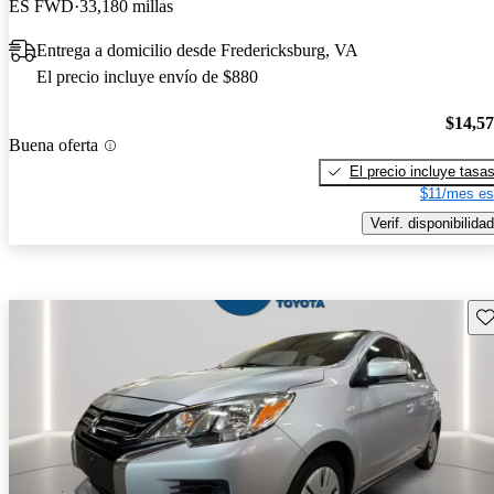
ES FWD
33,180 millas
Entrega a domicilio desde Fredericksburg, VA
El precio incluye envío de $880
$14,5
Buena oferta
El precio incluye tasa
$11/mes es
Verif. disponibilidad
Gu