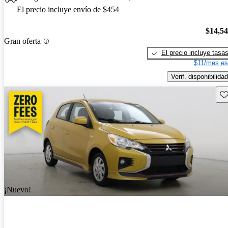
El precio incluye envío de $454
$14,5
Gran oferta
El precio incluye tasa
$11/mes es
Verif. disponibilidad
Gu
¡Nuevo!