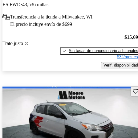
ES FWD
43,536 millas
Transferencia a la tienda a Milwaukee, WI
El precio incluye envío de $699
$15,6
Trato justo
Sin tasas de concesionario adicionale
$32/mes es
Verif. disponibilidad
Gu