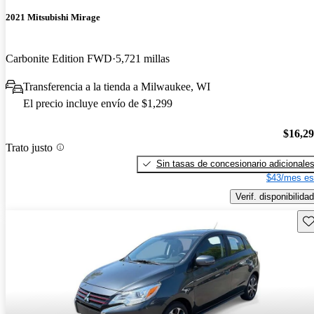
2021 Mitsubishi Mirage
Carbonite Edition FWD
5,721 millas
Transferencia a la tienda a Milwaukee, WI
El precio incluye envío de $1,299
$16,2
Trato justo
Sin tasas de concesionario adicionale
$43/mes es
Verif. disponibilidad
Gu