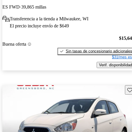
ES FWD
39,865 millas
Transferencia a la tienda a Milwaukee, WI
El precio incluye envío de $649
$15,6
Buena oferta
Sin tasas de concesionario adicionale
$31/mes es
Verif. disponibilidad
Gu