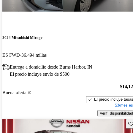
2024 Mitsubishi Mirage
ES FWD
36,494 millas
Entrega a domicilio desde Burns Harbor, IN
El precio incluye envío de $500
$14,1
Buena oferta
El precio incluye tasa
$3/mes es
Verif. disponibilidad
Gu