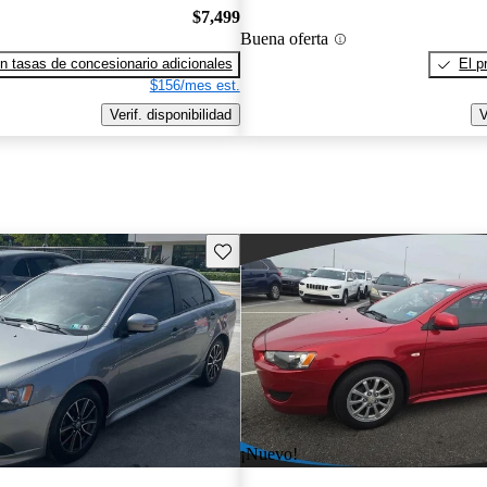
$7,499
Buena oferta
n tasas de concesionario adicionales
El p
$156/mes est.
Verif. disponibilidad
V
Guarda este Aviso
¡Nuevo!