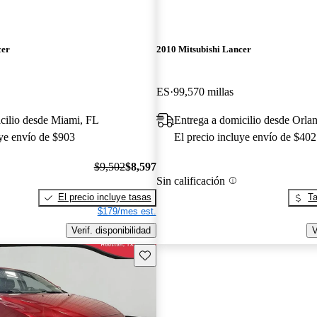
cer
2010 Mitsubishi Lancer
ES
99,570 millas
cilio desde Miami, FL
Entrega a domicilio desde Orla
uye envío de $903
El precio incluye envío de $402
$9,502
$8,597
Sin calificación
El precio incluye tasas
Ta
$179/mes est.
Verif. disponibilidad
V
Guarda este Aviso