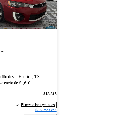
cer
cilio desde Houston, TX
uye envío de $1,610
$13,315
El precio incluye tasas
$277/mes est.