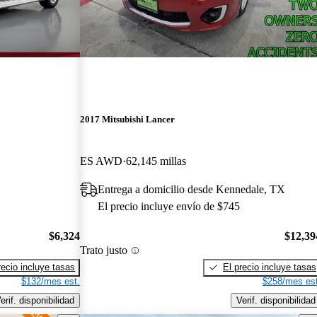
2017 Mitsubishi Lancer
ES AWD
62,145 millas
Entrega a domicilio desde Kennedale, TX
El precio incluye envío de $745
$6,324
$12,39
Trato justo
recio incluye tasas
El precio incluye tasas
$132/mes est.
$258/mes est
erif. disponibilidad
Verif. disponibilidad