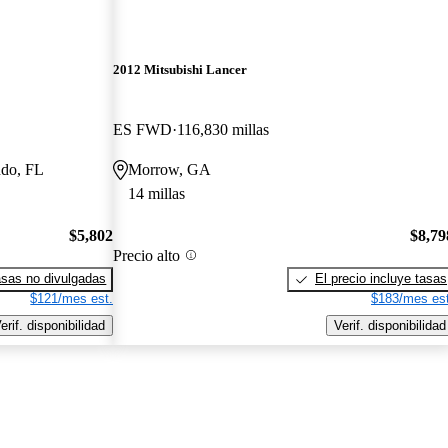
2012 Mitsubishi Lancer
ES FWD
116,830 millas
ndo, FL
Morrow, GA
14 millas
$5,802
$8,79
Precio alto
sas no divulgadas
El precio incluye tasas
$121/mes est.
$183/mes est
erif. disponibilidad
Verif. disponibilidad