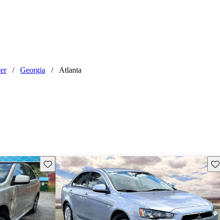
er
/
Georgia
/
Atlanta
Guarda este Aviso
Gu