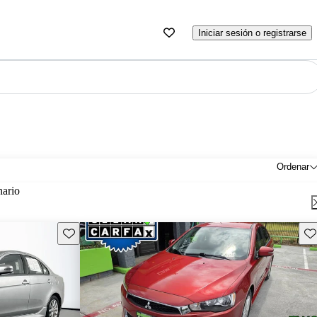
Iniciar sesión o registrarse
Ordenar
nario
Guarda este Aviso
Gu