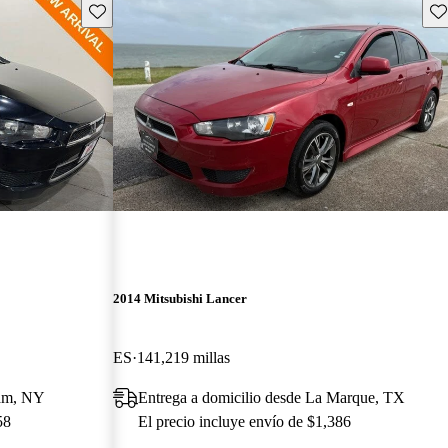
Guarda este Aviso
Gu
2014 Mitsubishi Lancer
ES
141,219 millas
ham, NY
Entrega a domicilio desde La Marque, TX
58
El precio incluye envío de $1,386