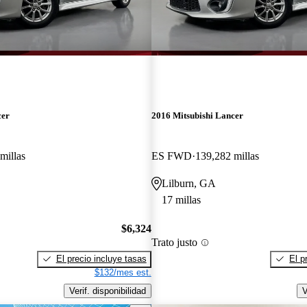
cer
2016 Mitsubishi Lancer
millas
ES FWD
139,282 millas
Lilburn, GA
17 millas
$6,324
Trato justo
El precio incluye tasas
El p
$132/mes est.
Verif. disponibilidad
V