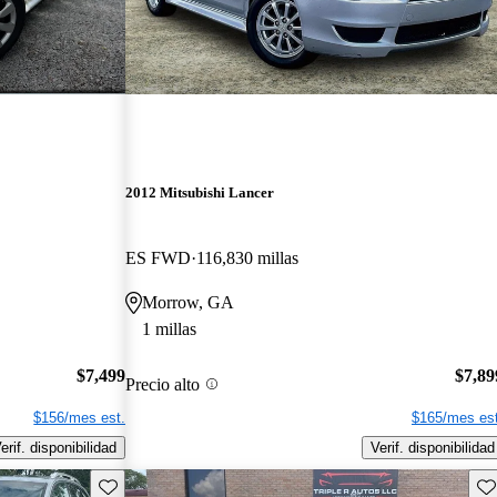
2012 Mitsubishi Lancer
ES FWD
116,830 millas
Morrow, GA
1 millas
$7,499
$7,89
Precio alto
$156/mes est.
$165/mes est
erif. disponibilidad
Verif. disponibilidad
Guarda este Aviso
Gu