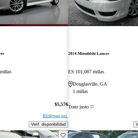
cer
2014 Mitsubishi Lancer
millas
ES
101,087 millas
Douglasville, GA
1 millas
$5,576
Trato justo
$116/mes est.
Verif. disponibilidad
V
Guarda este Aviso