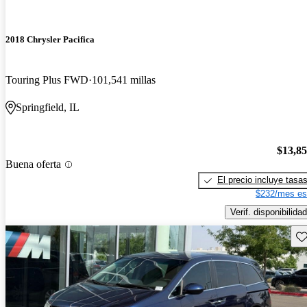
2018 Chrysler Pacifica
Touring Plus FWD
101,541 millas
Springfield, IL
$13,8
Buena oferta
El precio incluye tasa
$232/mes es
Verif. disponibilidad
Gu