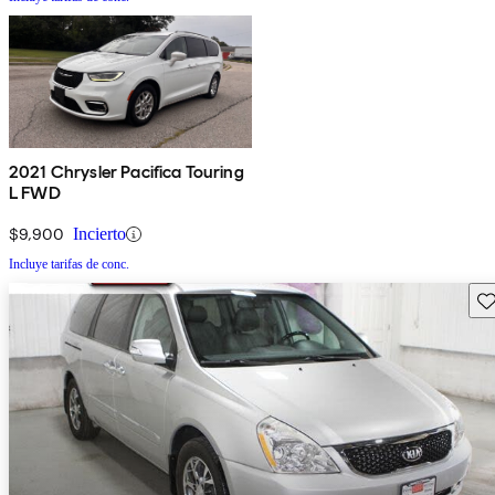
2021 Chrysler Pacifica Touring
L FWD
$9,900
Incierto
Incluye tarifas de conc.
Gu