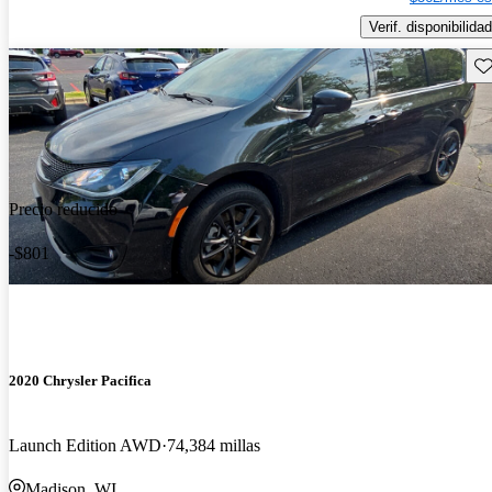
Verif. disponibilidad
Gu
Precio reducido
-$801
2020 Chrysler Pacifica
Launch Edition AWD
74,384 millas
Madison, WI