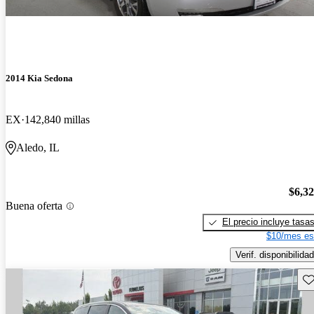
2014 Kia Sedona
EX
142,840 millas
Aledo, IL
$6,3
Buena oferta
El precio incluye tasa
$10/mes es
Verif. disponibilidad
Gu