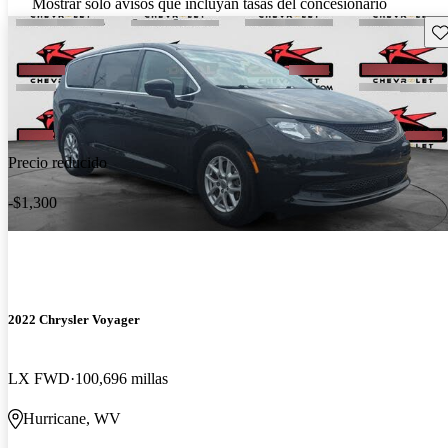
Mostrar solo avisos que incluyan tasas del concesionario
Gu
Precio reducido
-$1,300
2022 Chrysler Voyager
LX FWD
100,696 millas
Hurricane, WV