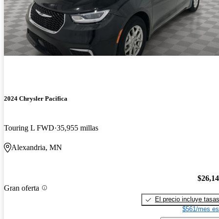
2024 Chrysler Pacifica
Touring L FWD
35,955 millas
Alexandria, MN
$26,1
Gran oferta
El precio incluye tasa
$561/mes es