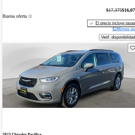
$17,375
$16,0
Buena oferta
El precio incluye tasa
$286/mes es
Verif. disponibilidad
Gu
2023 Chrysler Pacifica