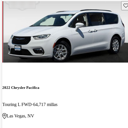
Gu
2022 Chrysler Pacifica
Touring L FWD
64,717 millas
Las Vegas, NV