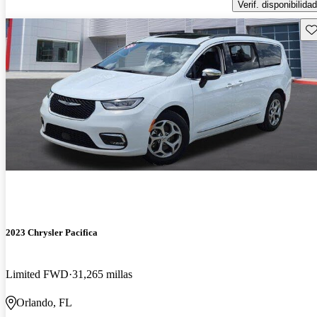
Verif. disponibilidad
Gu
2023 Chrysler Pacifica
Limited FWD
31,265 millas
Orlando, FL