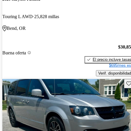
Touring L AWD
25,828 millas
Bend, OR
$30,8
Buena oferta
El precio incluye tasa
$695/mes es
Verif. disponibilidad
Gu