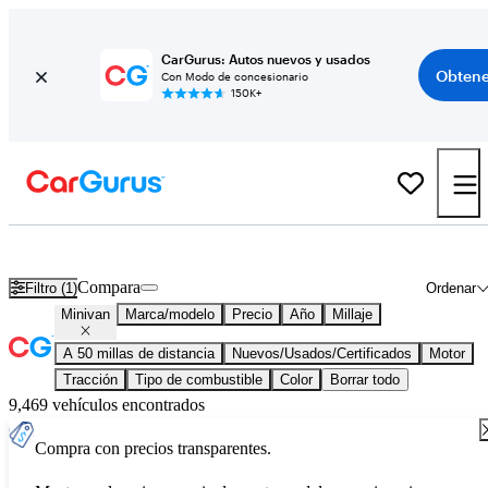
CarGurus: Autos nuevos y usados
Obtene
Con Modo de concesionario
150K+
Minivans usados en venta en todo el país
Compara
Filtro (1)
Ordenar
Minivan
Marca/modelo
Precio
Año
Millaje
A 50 millas de distancia
Nuevos/Usados/Certificados
Motor
Tracción
Tipo de combustible
Color
Borrar todo
9,469 vehículos encontrados
Compra con precios transparentes.