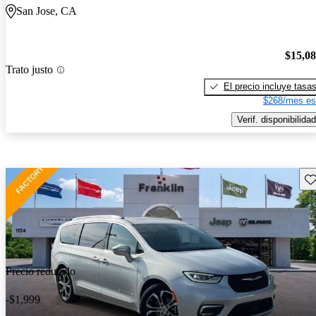
San Jose, CA
$15,0
Trato justo
El precio incluye tasa
$268/mes es
Verif. disponibilidad
Gu
Precio reducido
-$1,999