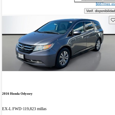
$687/mes es
Verif. disponibilidad
Gu
2016 Honda Odyssey
EX-L FWD
119,823 millas