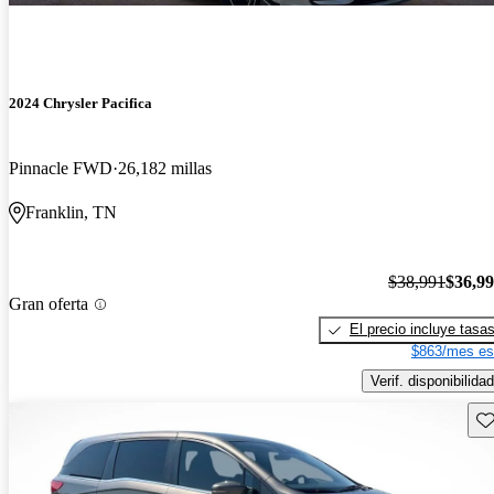
2024 Chrysler Pacifica
Pinnacle FWD
26,182 millas
Franklin, TN
$38,991
$36,9
Gran oferta
El precio incluye tasa
$863/mes es
Verif. disponibilidad
Gu