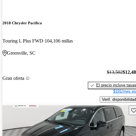
2018 Chrysler Pacifica
Touring L Plus FWD
104,106 millas
Greenville, SC
$13,502
$12,4
Gran oferta
El precio incluye tasa
$191/mes es
Verif. disponibilidad
Gu