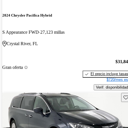
2024 Chrysler Pacifica Hybrid
S Appearance FWD
27,123 millas
Crystal River, FL
$31,8
Gran oferta
El precio incluye tasa
$720/mes es
Verif. disponibilidad
Gu