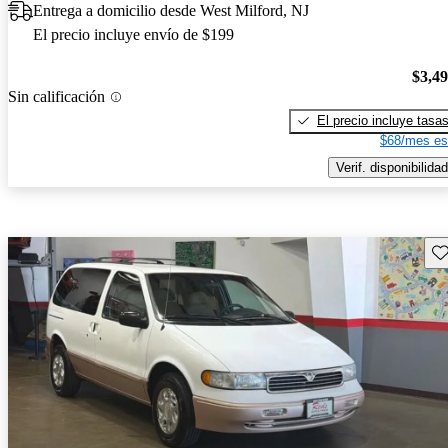
Entrega a domicilio desde West Milford, NJ
El precio incluye envío de $199
$3,4
Sin calificación
El precio incluye tasa
$68/mes es
Verif. disponibilidad
Gu