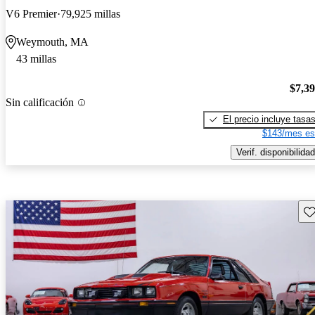
V6 Premier
79,925 millas
Weymouth, MA
43 millas
$7,3
Sin calificación
El precio incluye tasa
$143/mes es
Verif. disponibilidad
Gu