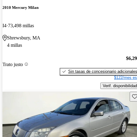
2010 Mercury Milan
I4
73,498 millas
Shrewsbury, MA
4 millas
$6,2
Trato justo
Sin tasas de concesionario adicionale
$122/mes es
Verif. disponibilidad
Gu