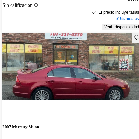
Sin calificación
El precio incluye tasa
$165/mes es
Verif. disponibilidad
Gu
2007 Mercury Milan