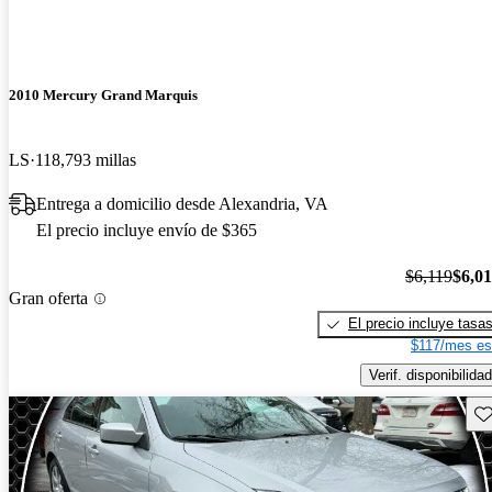
2010 Mercury Grand Marquis
LS
118,793 millas
Entrega a domicilio desde Alexandria, VA
El precio incluye envío de $365
$6,119
$6,0
Gran oferta
El precio incluye tasa
$117/mes es
Verif. disponibilidad
Gu