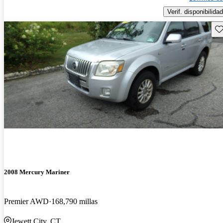
Verif. disponibilidad
Gu
2008 Mercury Mariner
Premier AWD
168,790 millas
Jewett City, CT