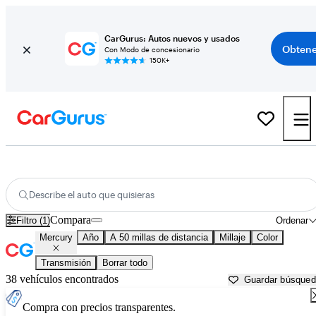
CarGurus: Autos nuevos y usados
Obtene
Con Modo de concesionario
150K+
Autos Mercury usados en venta cerca de
Worcester, MA
Describe el auto que quisieras
Compara
Filtro (1)
Ordenar
Mercury
Año
A 50 millas de distancia
Millaje
Color
Transmisión
Borrar todo
38 vehículos encontrados
Guardar búsque
Compra con precios transparentes.