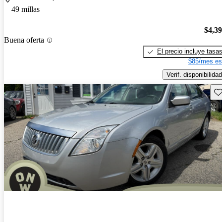
49 millas
$4,3
Buena oferta
El precio incluye tasa
$85/mes es
Verif. disponibilidad
Gu