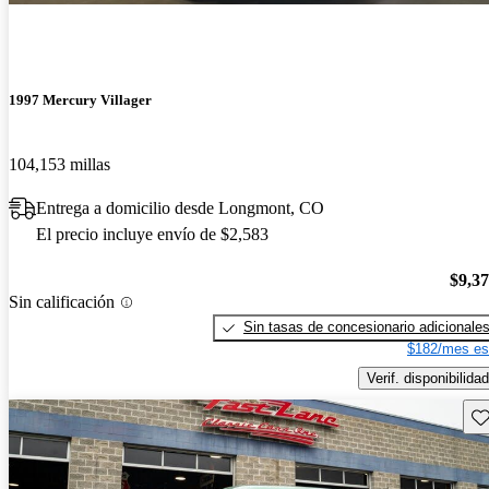
1997 Mercury Villager
104,153 millas
Entrega a domicilio desde Longmont, CO
El precio incluye envío de $2,583
$9,3
Sin calificación
Sin tasas de concesionario adicionale
$182/mes es
Verif. disponibilidad
Gu