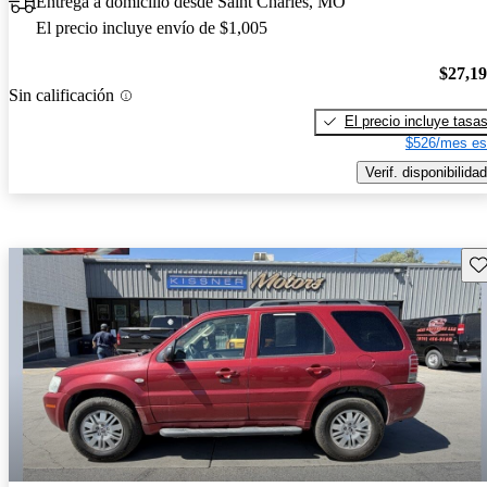
Entrega a domicilio desde Saint Charles, MO
El precio incluye envío de $1,005
$27,1
Sin calificación
El precio incluye tasa
$526/mes es
Verif. disponibilidad
Gu