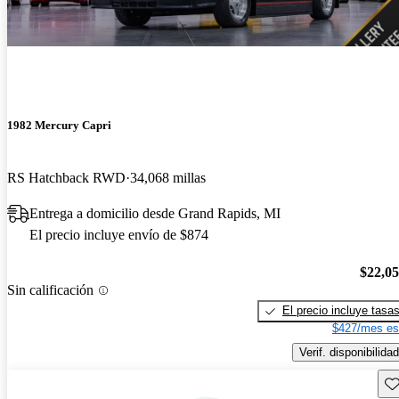
1982 Mercury Capri
RS Hatchback RWD
34,068 millas
Entrega a domicilio desde Grand Rapids, MI
El precio incluye envío de $874
$22,0
Sin calificación
El precio incluye tasa
$427/mes es
Verif. disponibilidad
Gu