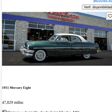
$603/mes es
Verif. disponibilidad
Gu
1951 Mercury Eight
47,829 millas