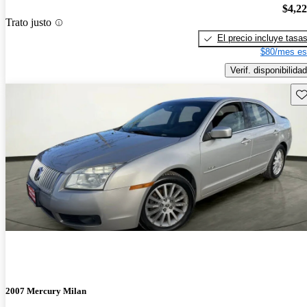
$4,2
Trato justo
El precio incluye tasa
$80/mes es
Verif. disponibilidad
Gu
2007 Mercury Milan