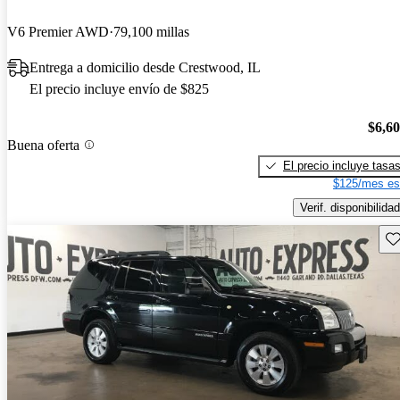
V6 Premier AWD
79,100 millas
Entrega a domicilio desde Crestwood, IL
El precio incluye envío de $825
$6,6
Buena oferta
El precio incluye tasa
$125/mes es
Verif. disponibilidad
Gu