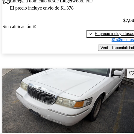
Entrega a domicilio desde Lidgerwood, ND
El precio incluye envío de $1,378
$7,9
Sin calificación
El precio incluye tasa
$150/mes es
Verif. disponibilidad
Gu