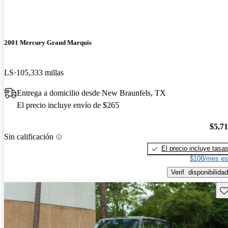
2001 Mercury Grand Marquis
LS
105,333 millas
Entrega a domicilio desde New Braunfels, TX
El precio incluye envío de $265
$5,7
Sin calificación
El precio incluye tasa
$108/mes es
Verif. disponibilidad
Gu