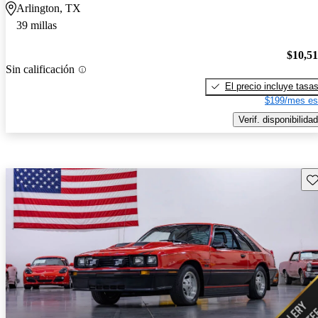
Arlington, TX
39 millas
$10,5
Sin calificación
El precio incluye tasa
$199/mes es
Verif. disponibilidad
Gu