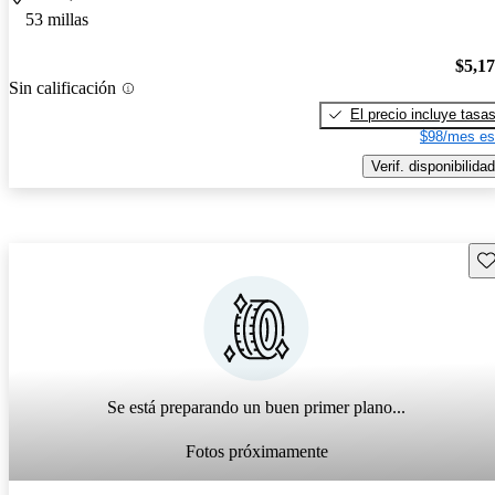
53 millas
$5,1
Sin calificación
El precio incluye tasa
$98/mes es
Verif. disponibilidad
Gu
Se está preparando un buen primer plano...
Fotos próximamente