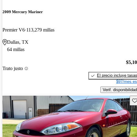
2009 Mercury Mariner
Premier V6
113,279 millas
Dallas, TX
64 millas
$5,1
Trato justo
El precio incluye tasa
$97/mes es
Verif. disponibilidad
Gu