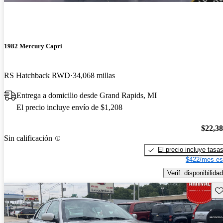
1982 Mercury Capri
RS Hatchback RWD
34,068 millas
Entrega a domicilio desde Grand Rapids, MI
El precio incluye envío de $1,208
$22,3
Sin calificación
El precio incluye tasa
$422/mes es
Verif. disponibilidad
Gu