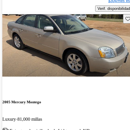
$304/mes es
Verif. disponibilidad
Gu
2005 Mercury Montego
Luxury
81,000 millas