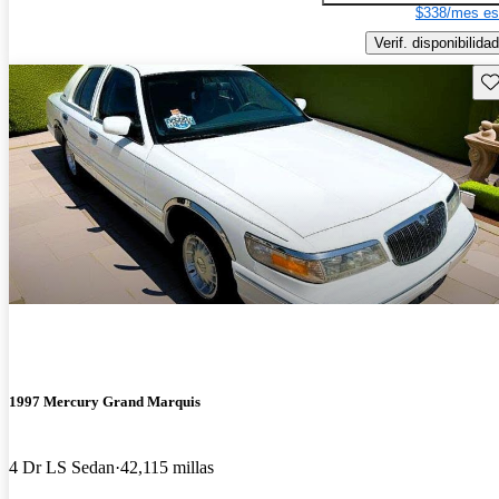
$338/mes es
Verif. disponibilidad
Gu
1997 Mercury Grand Marquis
4 Dr LS Sedan
42,115 millas