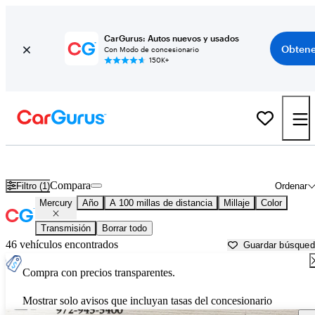
CarGurus: Autos nuevos y usados
Obtene
Con Modo de concesionario
150K+
Autos Mercury usados en venta cerca de
Weatherford, TX
Compara
Filtro (1)
Ordenar
Mercury
Año
A 100 millas de distancia
Millaje
Color
Transmisión
Borrar todo
46 vehículos encontrados
Guardar búsque
Compra con precios transparentes.
Mostrar solo avisos que incluyan tasas del concesionario