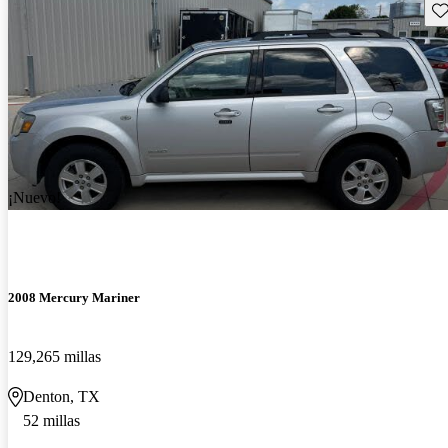
Gu
¡Nuevo!
2008 Mercury Mariner
129,265 millas
Denton, TX
52 millas