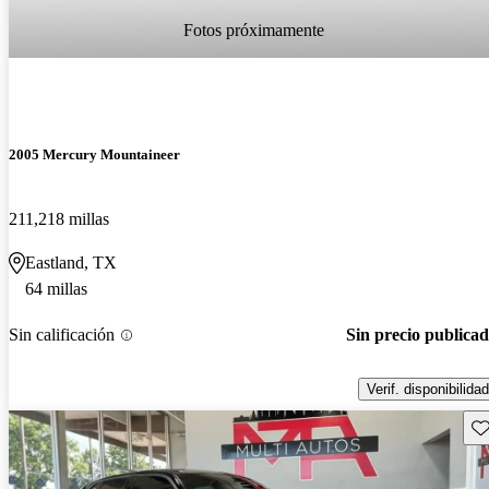
Fotos próximamente
2005 Mercury Mountaineer
211,218 millas
Eastland, TX
64 millas
Sin calificación
Sin precio publica
Verif. disponibilidad
Gu