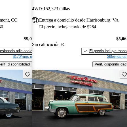
4WD
152,323 millas
gmont, CO
Entrega a domicilio desde Harrisonburg, VA
50
El precio incluye envío de $264
$9,043
$5,06
Sin calificación
esionario adicionales
El precio incluye tasas
$170/mes est.
$95/mes est
erif. disponibilidad
Verif. disponibilidad
Guarda este Aviso
Gu