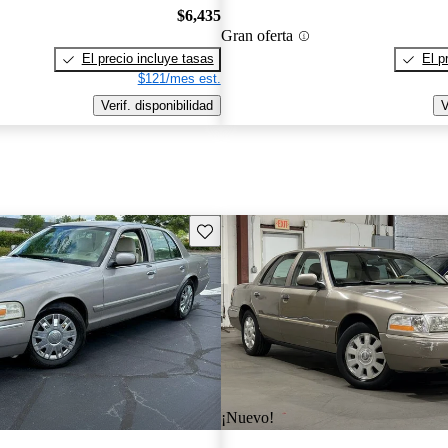
$6,435
Gran oferta
El precio incluye tasas
El p
$121/mes est.
Verif. disponibilidad
V
Guarda este Aviso
¡Nuevo!