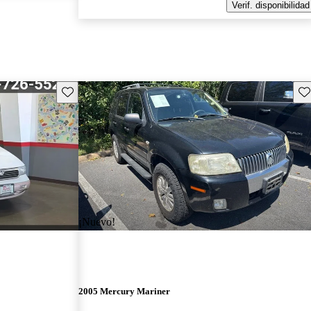
Verif. disponibilidad
Guarda este Aviso
Gu
¡Nuevo!
2005 Mercury Mariner