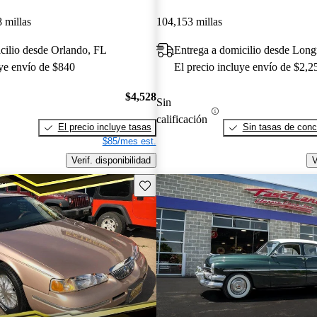
 millas
104,153 millas
cilio desde Orlando, FL
Entrega a domicilio desde Lon
uye envío de $840
El precio incluye envío de $2,2
$4,528
Sin
calificación
El precio incluye tasas
Sin tasas de conc
$85/mes est.
Verif. disponibilidad
V
Guarda este Aviso