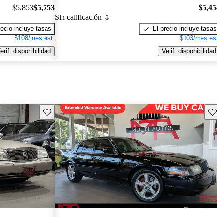
$5,853
$5,753
$5,45
Sin calificación
recio incluye tasas
El precio incluye tasas
$108/mes est.
$103/mes est
erif. disponibilidad
Verif. disponibilidad
Guarda este Aviso
Gu