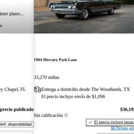
imer plano...
te
1964 Mercury Park Lane
33,270 millas
ey Chapel, FL
Entrega a domicilio desde The Woodlands, TX
El precio incluye envío de $1,096
 precio publicado
$36,19
Sin calificación
El precio incluye tasas
erif. disponibilidad
$678/mes est