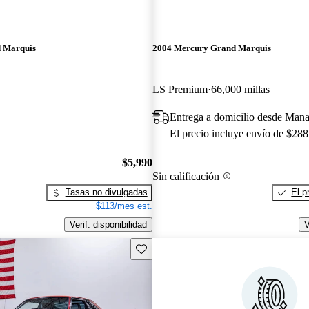
 Marquis
2004 Mercury Grand Marquis
LS Premium
66,000 millas
Entrega a domicilio desde Man
El precio incluye envío de $288
$5,990
Sin calificación
Tasas no divulgadas
El p
$113/mes est.
Verif. disponibilidad
V
Guarda este Aviso