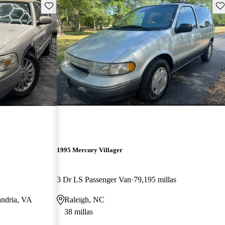
Guarda este Aviso
Gu
1995 Mercury Villager
3 Dr LS Passenger Van
79,195 millas
andria, VA
Raleigh, NC
38 millas