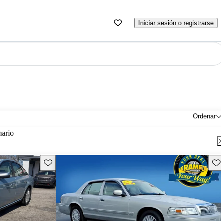
Iniciar sesión o registrarse
Ordenar
nario
Guarda este Aviso
Gu