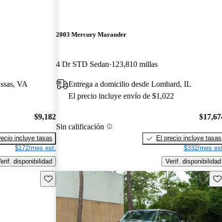
2003 Mercury Marauder
4 Dr STD Sedan
123,810 millas
assas, VA
Entrega a domicilio desde Lombard, IL
El precio incluye envío de $1,022
$9,182
$17,67
Sin calificación
recio incluye tasas
El precio incluye tasas
$172/mes est.
$332/mes est
erif. disponibilidad
Verif. disponibilidad
Guarda este Aviso
Gu