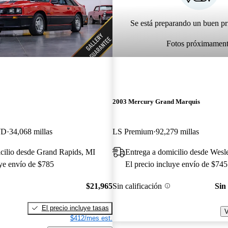
Se está preparando un buen pr
Fotos próximamen
2003 Mercury Grand Marquis
WD
34,068 millas
LS Premium
92,279 millas
cilio desde Grand Rapids, MI
Entrega a domicilio desde Wesl
uye envío de $785
El precio incluye envío de $745
$21,965
Sin calificación
Sin
El precio incluye tasas
V
$412/mes est.