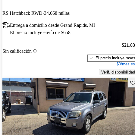
RS Hatchback RWD
34,068 millas
Entrega a domicilio desde Grand Rapids, MI
El precio incluye envío de $658
$21,8
Sin calificación
El precio incluye tasa
$0/mes es
Verif. disponibilidad
Gu