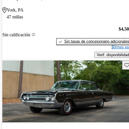
York, PA
47 millas
$4,5
Sin calificación
Sin tasas de concesionario adicionale
$0/mes es
Verif. disponibilidad
Gu