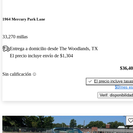
1964 Mercury Park Lane
33,270 millas
Entrega a domicilio desde The Woodlands, TX
El precio incluye envío de $1,304
$36,4
Sin calificación
El precio incluye tasa
$0/mes es
Verif. disponibilidad
Gu