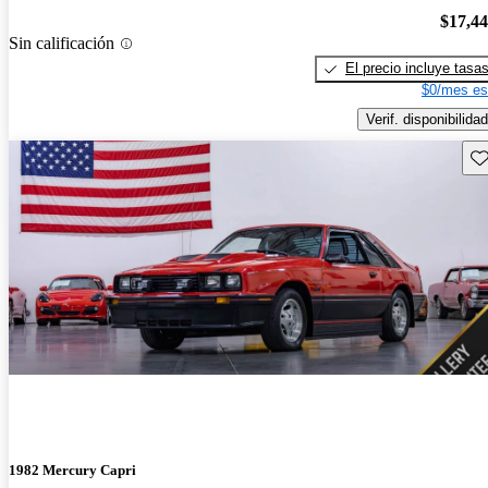
$17,4
Sin calificación
El precio incluye tasa
$0/mes es
Verif. disponibilidad
Gu
1982 Mercury Capri