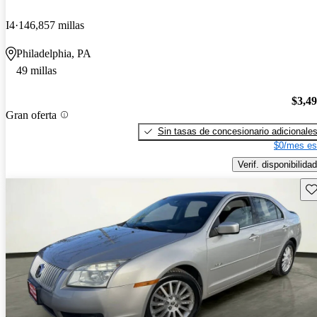
I4
146,857 millas
Philadelphia, PA
49 millas
$3,4
Gran oferta
Sin tasas de concesionario adicionale
$0/mes es
Verif. disponibilidad
Gu