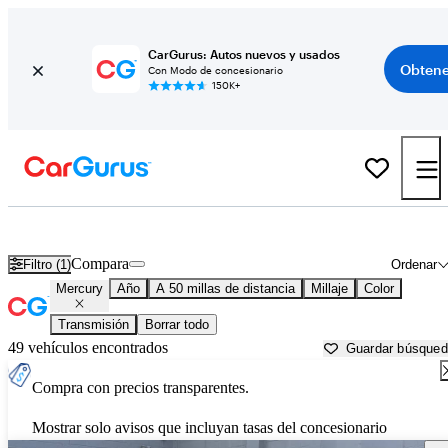
CarGurus: Autos nuevos y usados
Obtene
Con Modo de concesionario
150K+
Autos Mercury usados en venta cerca de
Reading, PA
Compara
Filtro (1)
Ordenar
Mercury
Año
A 50 millas de distancia
Millaje
Color
Transmisión
Borrar todo
49 vehículos encontrados
Guardar búsque
Compra con precios transparentes.
Mostrar solo avisos que incluyan tasas del concesionario