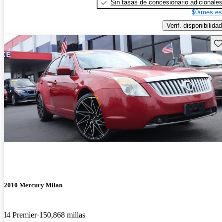
Sin tasas de concesionario adicionale
$0/mes es
Verif. disponibilidad
Gu
2010 Mercury Milan
I4 Premier
150,868 millas