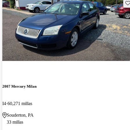
Gu
2007 Mercury Milan
I4
60,271 millas
Souderton, PA
33 millas