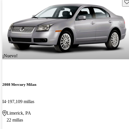
Gu
¡Nuevo!
2008 Mercury Milan
I4
197,109 millas
Limerick, PA
22 millas