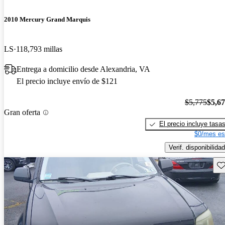
2010 Mercury Grand Marquis
LS
118,793 millas
Entrega a domicilio desde Alexandria, VA
El precio incluye envío de $121
$5,775
$5,6
Gran oferta
El precio incluye tasa
$0/mes es
Verif. disponibilidad
Gu