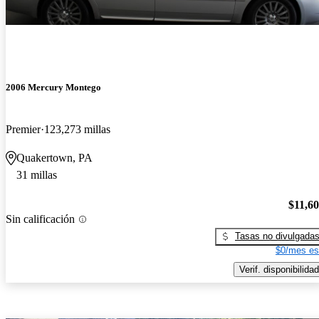
2006 Mercury Montego
Premier
123,273 millas
Quakertown, PA
31 millas
$11,6
Sin calificación
Tasas no divulgada
$0/mes es
Verif. disponibilidad