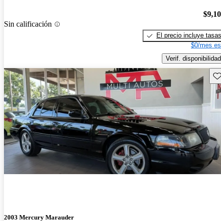
$9,1
Sin calificación
El precio incluye tasa
$0/mes es
Verif. disponibilidad
Gu
2003 Mercury Marauder