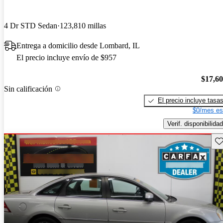
4 Dr STD Sedan
123,810 millas
Entrega a domicilio desde Lombard, IL
El precio incluye envío de $957
$17,6
Sin calificación
El precio incluye tasa
$0/mes es
Verif. disponibilidad
Gu