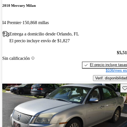
2010 Mercury Milan
I4 Premier
150,868 millas
Entrega a domicilio desde Orlando, FL
El precio incluye envío de $1,827
$5,5
Sin calificación
El precio incluye tasa
$106/mes es
Verif. disponibilidad
Gu