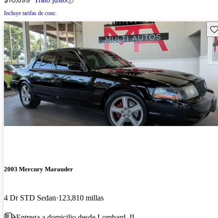
Incluye tarifas de conc.
Gu
2003 Mercury Marauder
4 Dr STD Sedan
123,810 millas
Entrega a domicilio desde Lombard, IL