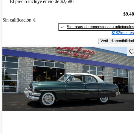
El precio incluye envío de $2,686
$9,4
Sin calificación
Sin tasas de concesionario adicionale
$182/mes es
Verif. disponibilidad
Gu