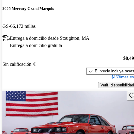
2005 Mercury Grand Marquis
GS
66,172 millas
Entrega a domicilio desde Stoughton, MA
Entrega a domicilio gratuita
$8,4
Sin calificación
El precio incluye tasa
$163/mes es
Verif. disponibilidad
Gu