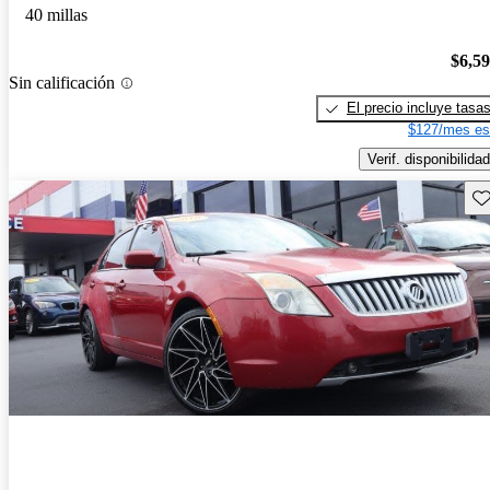
40 millas
$6,5
Sin calificación
El precio incluye tasa
$127/mes es
Verif. disponibilidad
Gu