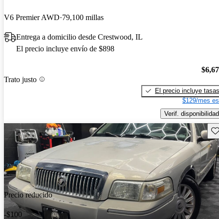
V6 Premier AWD
79,100 millas
Entrega a domicilio desde Crestwood, IL
El precio incluye envío de $898
$6,6
Trato justo
El precio incluye tasa
$129/mes es
Verif. disponibilidad
Gu
Precio reducido
-$100