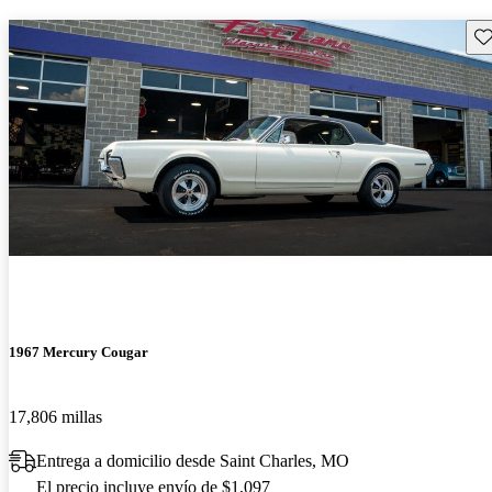
Gu
1967 Mercury Cougar
17,806 millas
Entrega a domicilio desde Saint Charles, MO
El precio incluye envío de $1,097