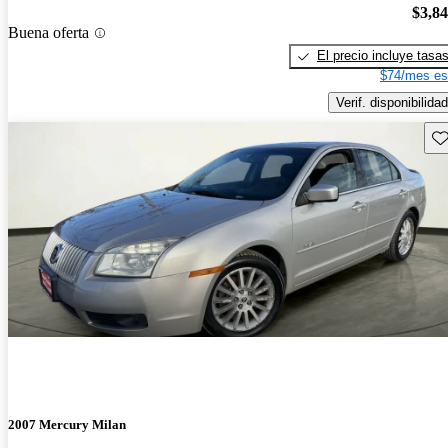
$3,8
Buena oferta
El precio incluye tasa
$74/mes es
Verif. disponibilidad
Gu
2007 Mercury Milan