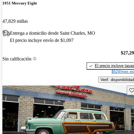
1951 Mercury Eight
47,829 millas
Entrega a domicilio desde Saint Charles, MO
El precio incluye envío de $1,097
$27,2
Sin calificación
El precio incluye tasa
$524/mes es
Verif. disponibilidad
Gu