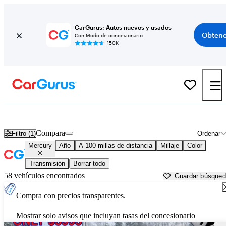
CarGurus: Autos nuevos y usados
Obtene
Con Modo de concesionario
150K+
Autos Mercury usados en venta cerca de
Portland, ME
Compara
Filtro (1)
Ordenar
Mercury
Año
A 100 millas de distancia
Millaje
Color
Transmisión
Borrar todo
58 vehículos encontrados
Guardar búsque
Compra con precios transparentes.
Mostrar solo avisos que incluyan tasas del concesionario