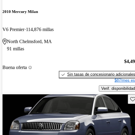
2010 Mercury Milan
V6 Premier
114,876 millas
North Chelmsford, MA
91 millas
$4,4
Buena oferta
Sin tasas de concesionario adicionale
$87/mes es
Verif. disponibilidad
Gu