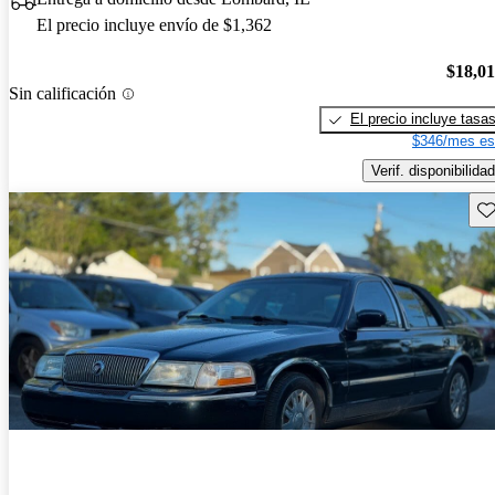
El precio incluye envío de $1,362
$18,0
Sin calificación
El precio incluye tasa
$346/mes es
Verif. disponibilidad
Gu