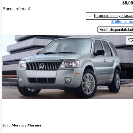
$8,0
Buena oferta
El precio incluye tasa
$159/mes es
Verif. disponibilidad
Gu
2005 Mercury Mariner