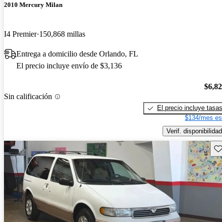
2010 Mercury Milan
I4 Premier
150,868 millas
Entrega a domicilio desde Orlando, FL
El precio incluye envío de $3,136
$6,8
Sin calificación
El precio incluye tasa
$134/mes es
Verif. disponibilidad
Gu