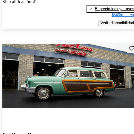
Sin calificación
El precio incluye tasa
$543/mes es
Verif. disponibilidad
Gu