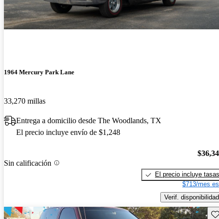
1964 Mercury Park Lane
33,270 millas
Entrega a domicilio desde The Woodlands, TX
El precio incluye envío de $1,248
$36,3
Sin calificación
El precio incluye tasa
$713/mes es
Verif. disponibilidad
Gu