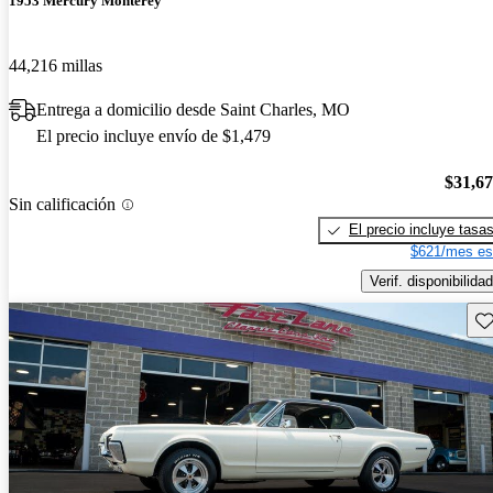
1953 Mercury Monterey
44,216 millas
Entrega a domicilio desde Saint Charles, MO
El precio incluye envío de $1,479
$31,6
Sin calificación
El precio incluye tasa
$621/mes es
Verif. disponibilidad
Gu