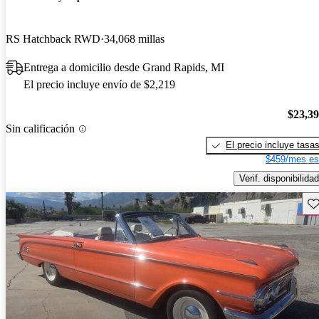
RS Hatchback RWD
34,068 millas
Entrega a domicilio desde Grand Rapids, MI
El precio incluye envío de $2,219
$23,3
Sin calificación
El precio incluye tasa
$459/mes es
Verif. disponibilidad
Gu