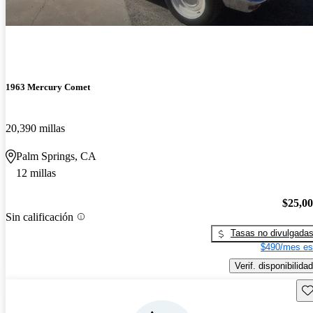
1963 Mercury Comet
20,390 millas
Palm Springs, CA
12 millas
$25,0
Sin calificación
Tasas no divulgada
$490/mes es
Verif. disponibilidad
Gu