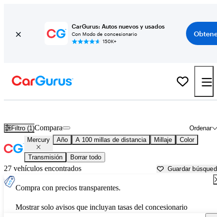
CarGurus: Autos nuevos y usados
Obtene
Con Modo de concesionario
150K+
Autos Mercury usados en venta cerca de
Palm Desert, CA
Compara
Filtro (1)
Ordenar
Mercury
Año
A 100 millas de distancia
Millaje
Color
Transmisión
Borrar todo
27 vehículos encontrados
Guardar búsque
Compra con precios transparentes.
Mostrar solo avisos que incluyan tasas del concesionario