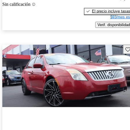
Sin calificación
El precio incluye tasa
$93/mes es
Verif. disponibilidad
Gu