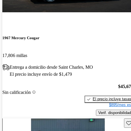
1967 Mercury Cougar
17,806 millas
Entrega a domicilio desde Saint Charles, MO
El precio incluye envío de $1,479
$45,6
Sin calificación
El precio incluye tasa
$895/mes es
Verif. disponibilidad
Gu