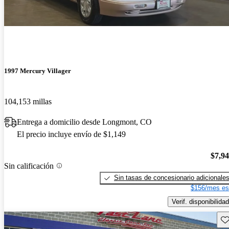
1997 Mercury Villager
104,153 millas
Entrega a domicilio desde Longmont, CO
El precio incluye envío de $1,149
$7,9
Sin calificación
Sin tasas de concesionario adicionale
$156/mes es
Verif. disponibilidad
Gu