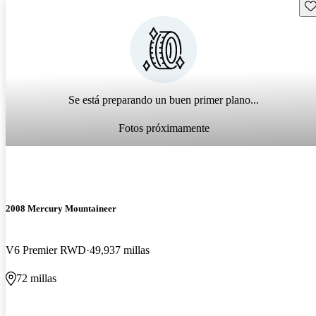
Gu
Se está preparando un buen primer plano...
Fotos próximamente
2008 Mercury Mountaineer
V6 Premier RWD
49,937 millas
72 millas