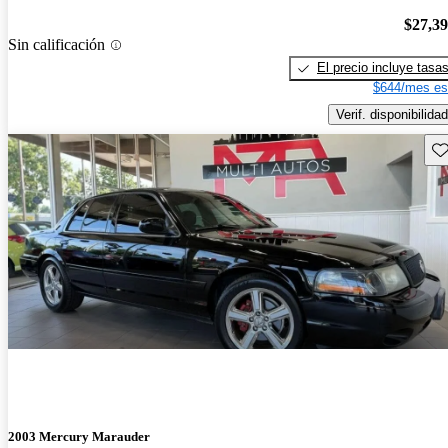
$27,3
Sin calificación
El precio incluye tasa
$644/mes es
Verif. disponibilidad
Gu
2003 Mercury Marauder