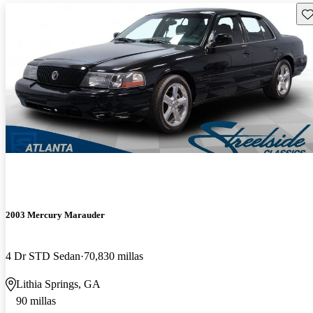
Gu
2003 Mercury Marauder
4 Dr STD Sedan
70,830 millas
Lithia Springs, GA
90 millas