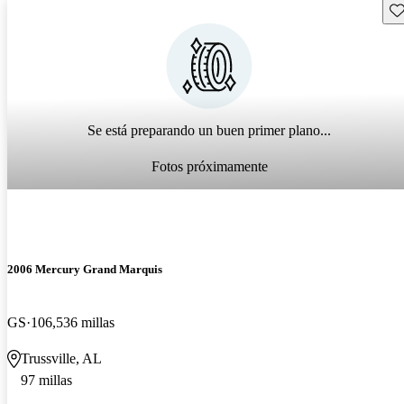
Gu
Se está preparando un buen primer plano...
Fotos próximamente
2006 Mercury Grand Marquis
GS
106,536 millas
Trussville, AL
97 millas