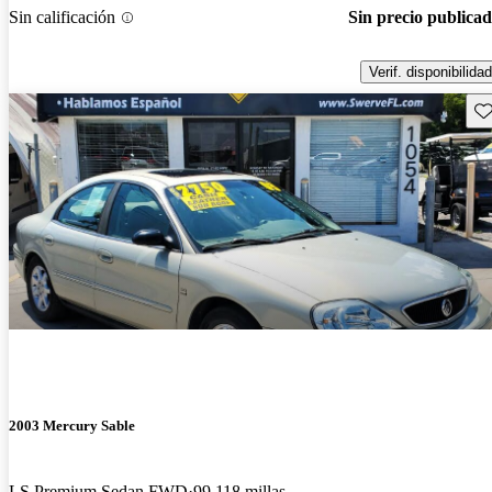
Sin calificación
Sin precio publica
Verif. disponibilidad
Gu
2003 Mercury Sable
LS Premium Sedan FWD
99,118 millas