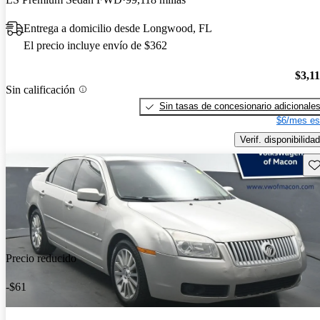
Entrega a domicilio desde Longwood, FL
El precio incluye envío de $362
$3,1
Sin calificación
Sin tasas de concesionario adicionale
$6/mes es
Verif. disponibilidad
Gu
Precio reducido
-$61