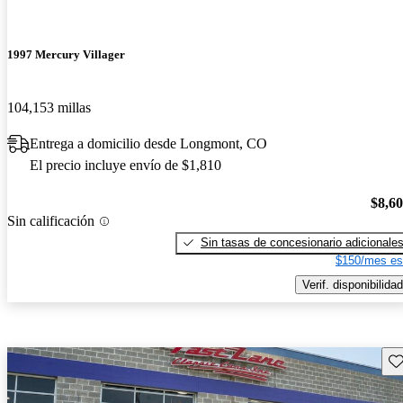
1997 Mercury Villager
104,153 millas
Entrega a domicilio desde Longmont, CO
El precio incluye envío de $1,810
$8,6
Sin calificación
Sin tasas de concesionario adicionale
$150/mes es
Verif. disponibilidad
Gu