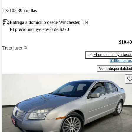
LS
102,395 millas
Entrega a domicilio desde Winchester, TN
El precio incluye envío de $270
$10,4
Trato justo
El precio incluye tasa
$199/mes es
Verif. disponibilidad
Gu