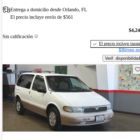
Entrega a domicilio desde Orlando, FL
El precio incluye envío de $561
$4,2
Sin calificación
El precio incluye tasa
$36/mes es
Verif. disponibilidad
Gu