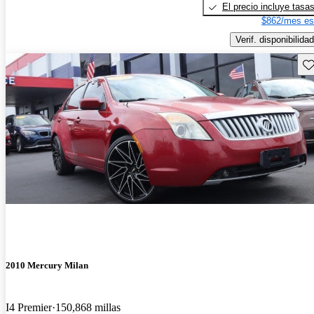
El precio incluye tasa
$862/mes es
Verif. disponibilidad
Gu
2010 Mercury Milan
I4 Premier
150,868 millas