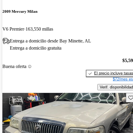
2009 Mercury Milan
V6 Premier
163,550 millas
Entrega a domicilio desde Bay Minette, AL
Entrega a domicilio gratuita
$5,5
Buena oferta
El precio incluye tasa
$72/mes es
Verif. disponibilidad
Gu