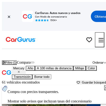
CarGurus: Autos nuevos y usados
Obtene
Con Modo de concesionario
150K+
Autos Mercury usados en venta cerca de
Opelika, AL
Compara
Filtro (1)
Ordenar
Mercury
Año
A 100 millas de distancia
Millaje
Color
Transmisión
Borrar todo
61 vehículos encontrados
Guardar búsque
Compra con precios transparentes.
Mostrar solo avisos que incluyan tasas del concesionario