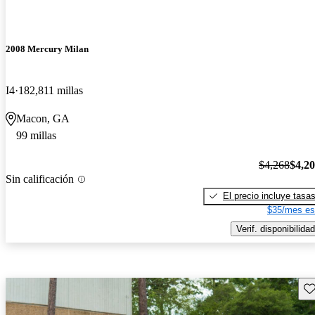
2008 Mercury Milan
I4
182,811 millas
Macon, GA
99 millas
$4,268
$4,2
Sin calificación
El precio incluye tasa
$35/mes es
Verif. disponibilidad
Gu