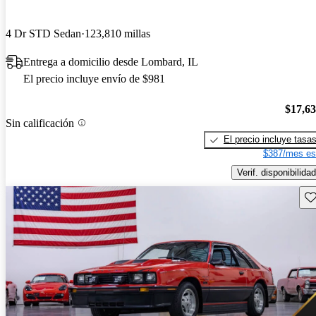
4 Dr STD Sedan
123,810 millas
Entrega a domicilio desde Lombard, IL
El precio incluye envío de $981
$17,6
Sin calificación
El precio incluye tasa
$387/mes es
Verif. disponibilidad
Gu