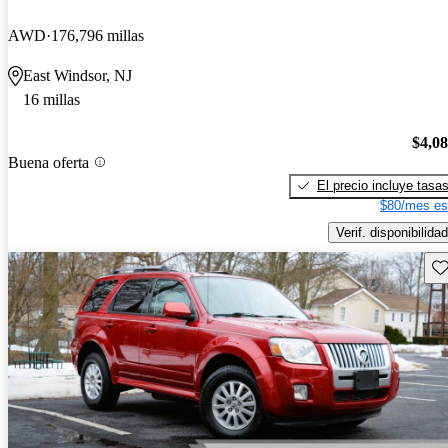
AWD
176,796 millas
East Windsor, NJ
16 millas
$4,0
Buena oferta
El precio incluye tasa
$80/mes es
Verif. disponibilidad
Gu