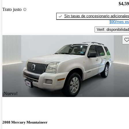
$4,5
Trato justo
Sin tasas de concesionario adicionale
$90/mes es
Verif. disponibilidad
Gu
¡Nuevo!
2008 Mercury Mountaineer