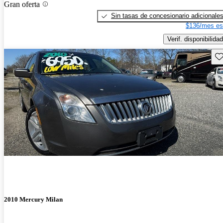
Gran oferta
Sin tasas de concesionario adicionale
$136/mes es
Verif. disponibilidad
Gu
2010 Mercury Milan