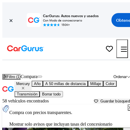
CarGurus: Autos nuevos y usados
Obtene
Con Modo de concesionario
150K+
Autos Mercury usados en venta cerca de
New Brunswick, NJ
Compara
Filtro (1)
Ordenar
Mercury
Año
A 50 millas de distancia
Millaje
Color
Transmisión
Borrar todo
58 vehículos encontrados
Guardar búsque
Compra con precios transparentes.
Mostrar solo avisos que incluyan tasas del concesionario