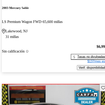
2003 Mercury Sable
LS Premium Wagon FWD
65,600 millas
Lakewood, NJ
31 millas
$6,9
Sin calificación
Tasas no divulgada
$137/mes es
Verif. disponibilidad
Gu