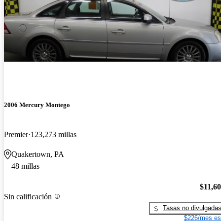
2006 Mercury Montego
Premier
123,273 millas
Quakertown, PA
48 millas
$11,6
Sin calificación
Tasas no divulgada
$226/mes es