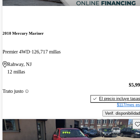
2010 Mercury Mariner
Premier 4WD
126,717 millas
Rahway, NJ
12 millas
$5,9
Trato justo
El precio incluye tasa
$117/mes es
Verif. disponibilidad
Gu