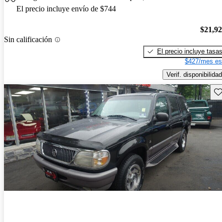
El precio incluye envío de $744
$21,9
Sin calificación
El precio incluye tasa
$427/mes es
Verif. disponibilidad
Gu