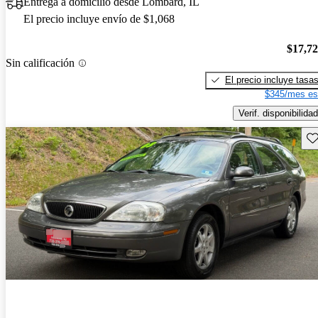
Entrega a domicilio desde Lombard, IL
El precio incluye envío de $1,068
$17,7
Sin calificación
El precio incluye tasa
$345/mes es
Verif. disponibilidad
Gu