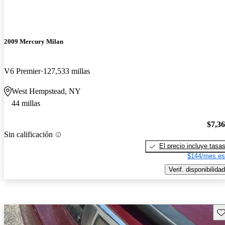
2009 Mercury Milan
V6 Premier
127,533 millas
West Hempstead, NY
44 millas
$7,3
Sin calificación
El precio incluye tasa
$144/mes es
Verif. disponibilidad
Gu