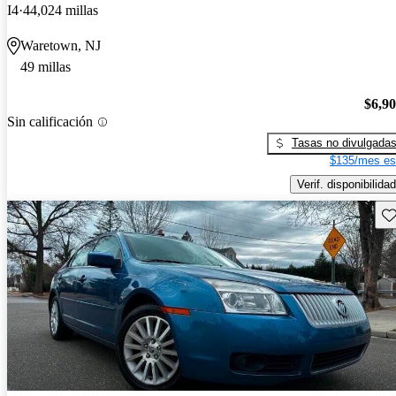
I4
44,024 millas
Waretown, NJ
49 millas
$6,9
Sin calificación
Tasas no divulgada
$135/mes es
Verif. disponibilidad
Gu