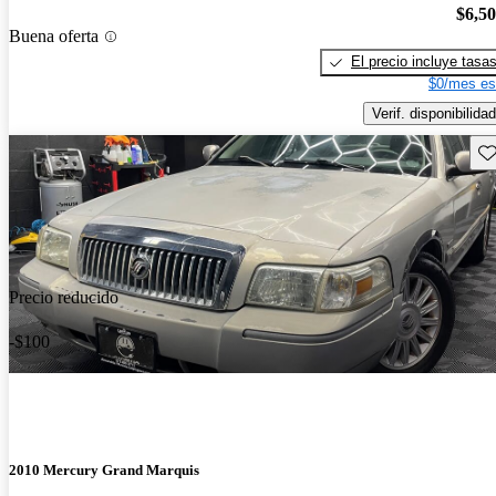
$6,5
Buena oferta
El precio incluye tasa
$0/mes es
Verif. disponibilidad
Gu
Precio reducido
-$100
2010 Mercury Grand Marquis