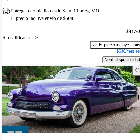
Entrega a domicilio desde Saint Charles, MO
El precio incluye envío de $508
$44,7
Sin calificación
El precio incluye tasa
$630/mes es
Verif. disponibilidad
Gu