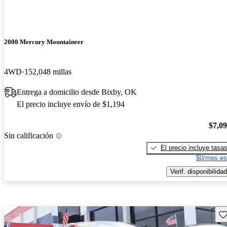
2000 Mercury Mountaineer
4WD
152,048 millas
Entrega a domicilio desde Bixby, OK
El precio incluye envío de $1,194
$7,0
Sin calificación
El precio incluye tasa
$0/mes es
Verif. disponibilidad
Gu