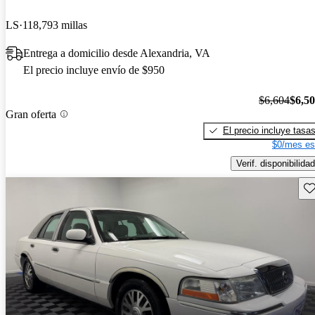
LS
118,793 millas
Entrega a domicilio desde Alexandria, VA
El precio incluye envío de $950
$6,604
$6,5
Gran oferta
El precio incluye tasa
$0/mes es
Verif. disponibilidad
Gu