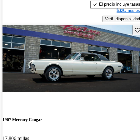
El precio incluye tasa
$326/mes es
Verif. disponibilidad
Gu
1967 Mercury Cougar
17,806 millas