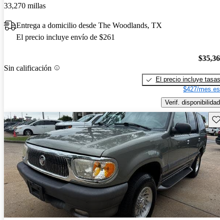
33,270 millas
Entrega a domicilio desde The Woodlands, TX
El precio incluye envío de $261
$35,3
Sin calificación
El precio incluye tasa
$427/mes es
Verif. disponibilidad
Gu