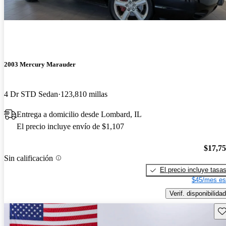
2003 Mercury Marauder
4 Dr STD Sedan
123,810 millas
Entrega a domicilio desde Lombard, IL
El precio incluye envío de $1,107
$17,7
Sin calificación
El precio incluye tasa
$45/mes es
Verif. disponibilidad
Gu