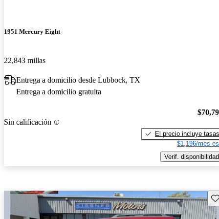
1951 Mercury Eight
22,843 millas
Entrega a domicilio desde Lubbock, TX
Entrega a domicilio gratuita
$70,7
Sin calificación
El precio incluye tasa
$1,196/mes es
Verif. disponibilidad
Gu