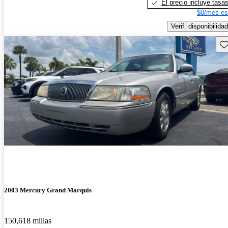
El precio incluye tasa
$0/mes es
Verif. disponibilidad
Gu
2003 Mercury Grand Marquis
150,618 millas