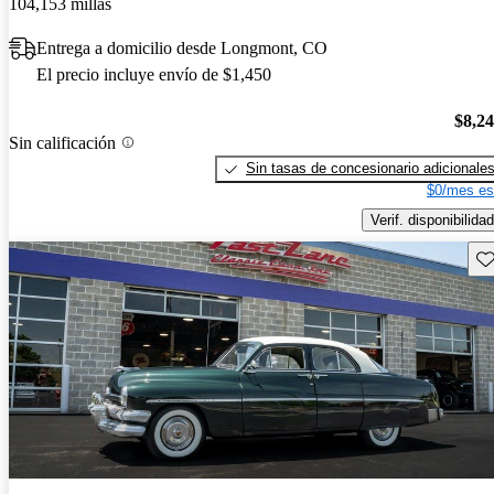
104,153 millas
Entrega a domicilio desde Longmont, CO
El precio incluye envío de $1,450
$8,2
Sin calificación
Sin tasas de concesionario adicionale
$0/mes es
Verif. disponibilidad
Gu