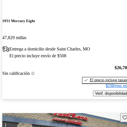
1951 Mercury Eight
47,829 millas
Entrega a domicilio desde Saint Charles, MO
El precio incluye envío de $508
$26,7
Sin calificación
El precio incluye tasa
$239/mes es
Verif. disponibilidad
Gu