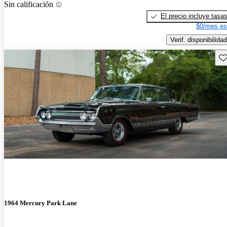
Sin calificación
El precio incluye tasa
$0/mes es
Verif. disponibilidad
Gu
1964 Mercury Park Lane