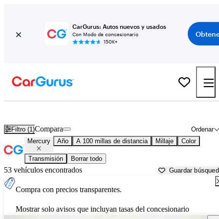
CarGurus: Autos nuevos y usados
Obtene
Con Modo de concesionario
150K+
Autos Mercury usados en venta cerca de
Natchez, MS
Compara
Filtro (1)
Ordenar
Mercury
Año
A 100 millas de distancia
Millaje
Color
Transmisión
Borrar todo
53 vehículos encontrados
Guardar búsque
Compra con precios transparentes.
Mostrar solo avisos que incluyan tasas del concesionario