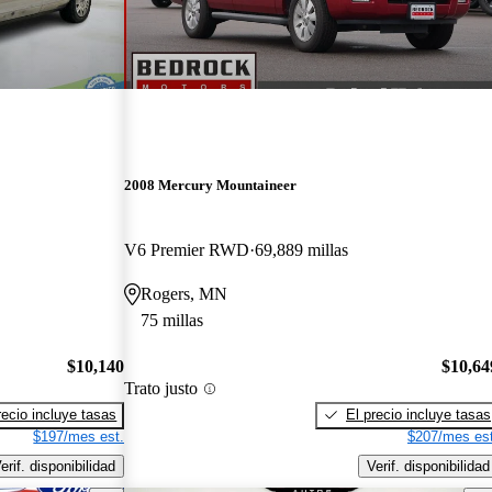
2008 Mercury Mountaineer
V6 Premier RWD
69,889 millas
Rogers, MN
75 millas
$10,140
$10,64
Trato justo
recio incluye tasas
El precio incluye tasas
$197/mes est.
$207/mes est
erif. disponibilidad
Verif. disponibilidad