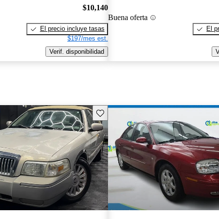
$10,140
Buena oferta
El precio incluye tasas
El p
$197/mes est.
Verif. disponibilidad
V
Guarda este Aviso