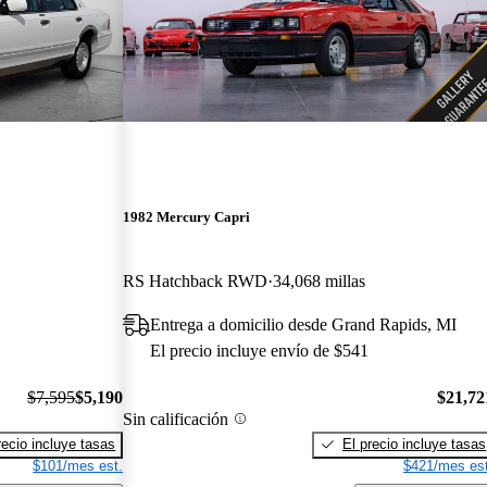
1982 Mercury Capri
RS Hatchback RWD
34,068 millas
Entrega a domicilio desde Grand Rapids, MI
El precio incluye envío de $541
$7,595
$5,190
$21,72
Sin calificación
recio incluye tasas
El precio incluye tasas
$101/mes est.
$421/mes est