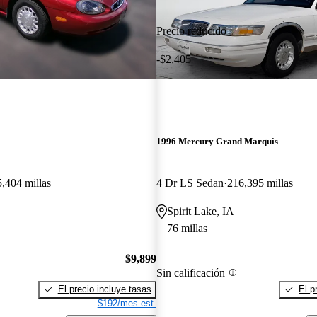
Precio reducido
-$2,405
1996 Mercury Grand Marquis
5,404 millas
4 Dr LS Sedan
216,395 millas
Spirit Lake, IA
76 millas
$9,899
Sin calificación
El precio incluye tasas
El p
$192/mes est.