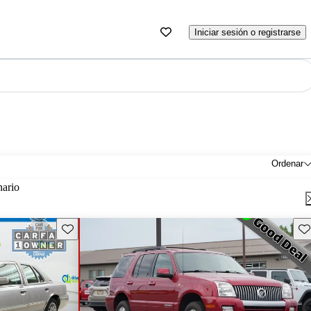
Iniciar sesión o registrarse
Ordenar
nario
Guarda este Aviso
Gu