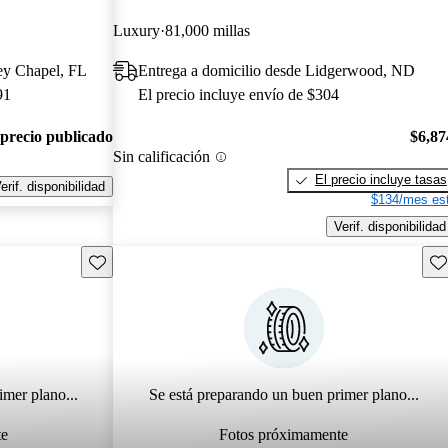
Luxury
81,000 millas
ey Chapel, FL
Entrega a domicilio desde Lidgerwood, ND
91
El precio incluye envío de $304
 precio publicado
$6,87
Sin calificación
El precio incluye tasas
erif. disponibilidad
$134/mes est
Verif. disponibilidad
Guarda este Aviso
Gu
imer plano...
Se está preparando un buen primer plano...
te
Fotos próximamente