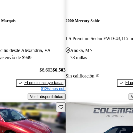
 Marquis
2000 Mercury Sable
LS Premium Sedan FWD
43,115 mi
cilio desde Alexandria, VA
Anoka, MN
uye envío de $949
78 millas
$6,603
$6,503
Sin calificación
El precio incluye tasas
El p
$126/mes est.
Verif. disponibilidad
V
Guarda este Aviso