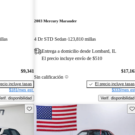
2003 Mercury Marauder
llas
4 Dr STD Sedan
123,810 millas
Entrega a domicilio desde Lombard, IL
El precio incluye envío de $510
$9,341
$17,16
Sin calificación
recio incluye tasas
El precio incluye tasas
$181/mes est.
$333/mes est
erif. disponibilidad
Verif. disponibilidad
Guarda este Aviso
Gu