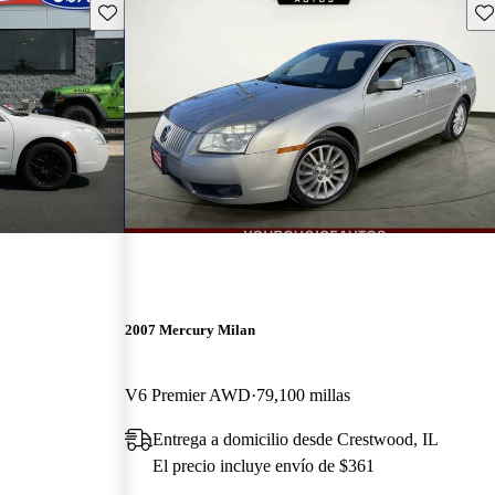
Guarda este Aviso
Gu
2007 Mercury Milan
V6 Premier AWD
79,100 millas
Entrega a domicilio desde Crestwood, IL
El precio incluye envío de $361