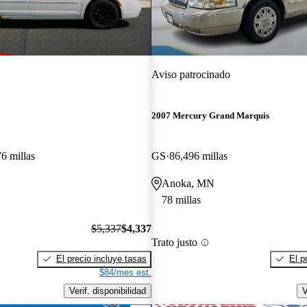
Aviso patrocinado
2007 Mercury Grand Marquis
6 millas
GS
86,496 millas
Anoka, MN
78 millas
$5,337
$4,337
Trato justo
El precio incluye tasas
El p
$84/mes est.
Verif. disponibilidad
V