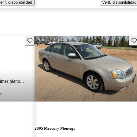
erif. disponibilidad
Verif. disponibilidad
Guarda este Aviso
Gu
imer plano...
te
2005 Mercury Montego