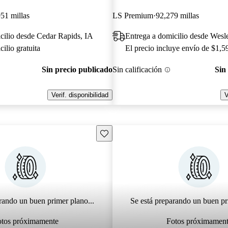
51 millas
LS Premium
92,279 millas
cilio desde Cedar Rapids, IA
Entrega a domicilio desde Wesl
ilio gratuita
El precio incluye envío de $1,5
Sin precio publicado
Sin calificación
Sin
Verif. disponibilidad
V
Guarda este Aviso
rando un buen primer plano...
Se está preparando un buen pr
otos próximamente
Fotos próximamen