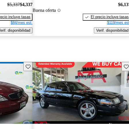
$5,337
$4,337
$6,13
Buena oferta
recio incluye tasas
El precio incluye tasas
$84/mes est.
$119/mes est
erif. disponibilidad
Verif. disponibilidad
Guarda este Aviso
Gu