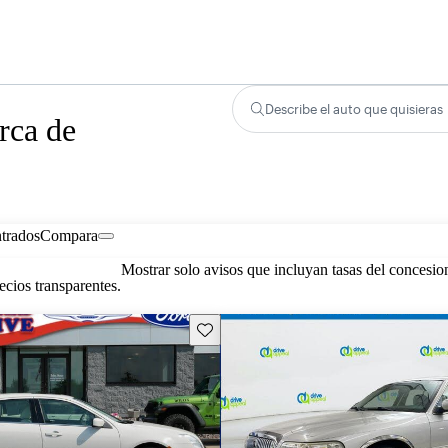
Describe el auto que quisieras
rca de
trados
Compara
Mostrar solo avisos que incluyan tasas del concesio
cios transparentes.
Guarda este Aviso