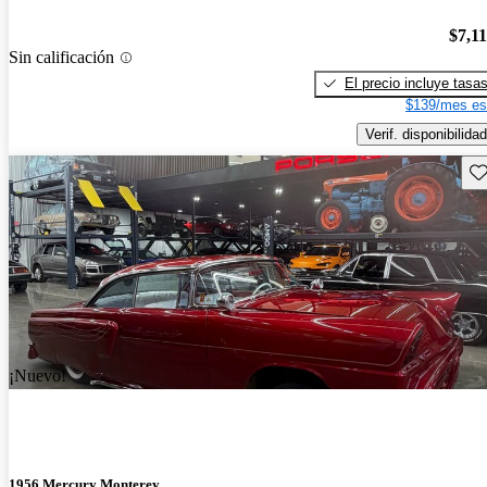
$7,1
Sin calificación
El precio incluye tasa
$139/mes es
Verif. disponibilidad
Gu
¡Nuevo!
1956 Mercury Monterey