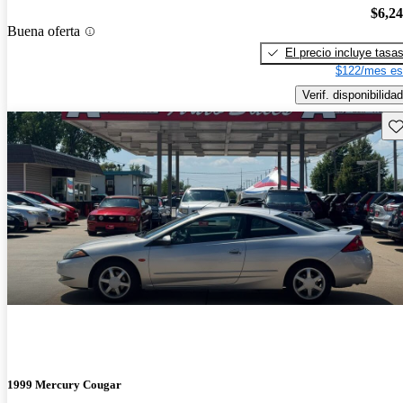
$6,2
Buena oferta
El precio incluye tasa
$122/mes es
Verif. disponibilidad
Gu
1999 Mercury Cougar