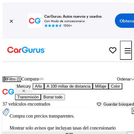
CarGurus: Autos nuevos y usados
Obtene
Con Modo de concesionario
150K+
Autos Mercury usados en venta cerca de
Lincoln, NE
Compara
Filtro (1)
Ordenar
Mercury
Año
A 100 millas de distancia
Millaje
Color
Transmisión
Borrar todo
37 vehículos encontrados
Guardar búsque
Compra con precios transparentes.
Mostrar solo avisos que incluyan tasas del concesionario