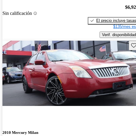
$6,9
Sin calificación
El precio incluye tasa
$135/mes es
Verif. disponibilidad
Gu
2010 Mercury Milan