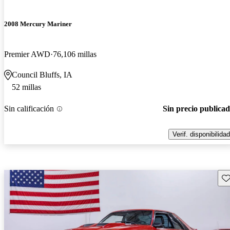
2008 Mercury Mariner
Premier AWD
76,106 millas
Council Bluffs, IA
52 millas
Sin calificación
Sin precio publica
Verif. disponibilidad
Gu