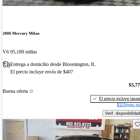
2006 Mercury Milan
V6
95,189 millas
Entrega a domicilio desde Bloomington, IL
El precio incluye envío de $407
$5,7
Buena oferta
El precio incluye tasa
$113/mes es
Verif. disponibilidad
Gu