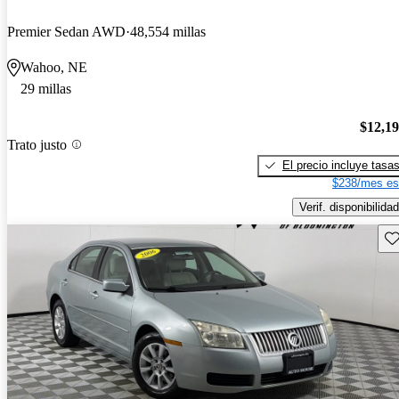
Premier Sedan AWD
48,554 millas
Wahoo, NE
29 millas
$12,1
Trato justo
El precio incluye tasa
$238/mes es
Verif. disponibilidad
Gu