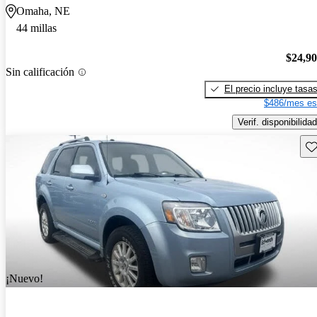
Omaha, NE
44 millas
$24,9
Sin calificación
El precio incluye tasa
$486/mes es
Verif. disponibilidad
Gu
¡Nuevo!