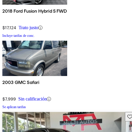
2018 Ford Fusion Hybrid S FWD
$17,124
Trato justo
Incluye tarifas de conc.
2003 GMC Safari
$7,999
Sin calificación
Se aplican tarifas
Gu