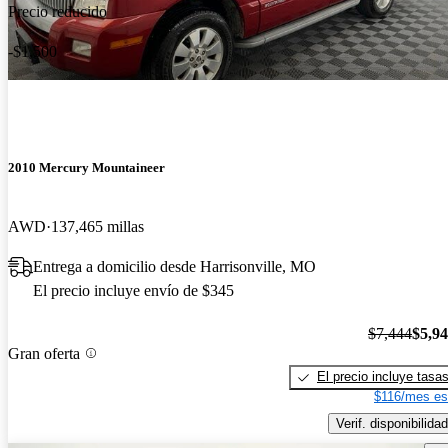
Precio reducido
-$1,500
2010 Mercury Mountaineer
AWD
137,465 millas
Entrega a domicilio desde Harrisonville, MO
El precio incluye envío de $345
$7,444
$5,9
Gran oferta
El precio incluye tasa
$116/mes es
Verif. disponibilidad