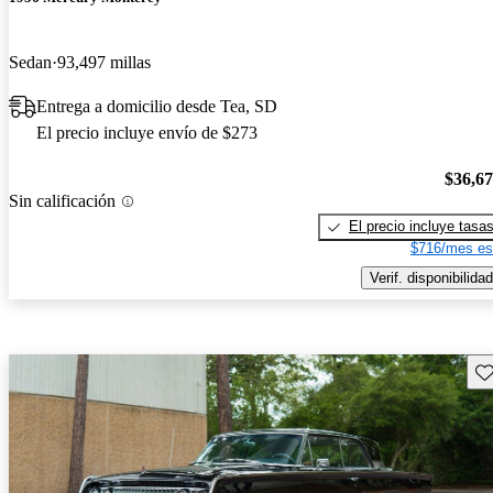
Sedan
93,497 millas
Entrega a domicilio desde Tea, SD
El precio incluye envío de $273
$36,6
Sin calificación
El precio incluye tasa
$716/mes es
Verif. disponibilidad
Gu