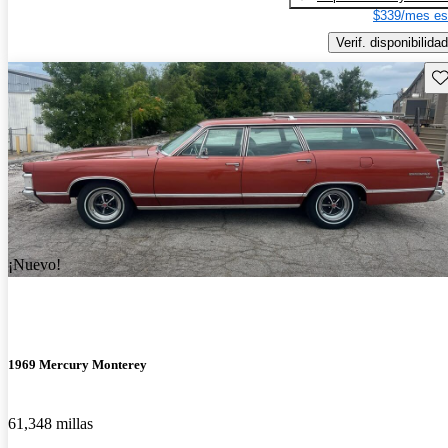
$339/mes es
Verif. disponibilidad
Gu
¡Nuevo!
1969 Mercury Monterey
61,348 millas