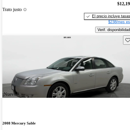
$12,1
Trato justo
El precio incluye tasa
$238/mes es
Verif. disponibilidad
Gu
¡Nuevo!
2008 Mercury Sable