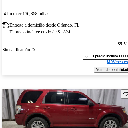
I4 Premier
150,868 millas
Entrega a domicilio desde Orlando, FL
El precio incluye envío de $1,824
$5,5
Sin calificación
El precio incluye tasa
$108/mes es
Verif. disponibilidad
Gu