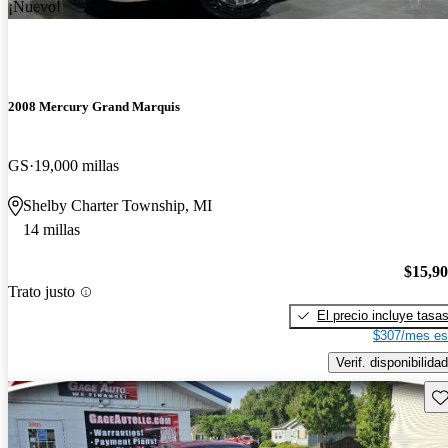
¡Nuevo!
2008 Mercury Grand Marquis
GS
19,000 millas
Shelby Charter Township, MI
14 millas
$15,9
Trato justo
El precio incluye tasa
$307/mes es
Verif. disponibilidad
Gu