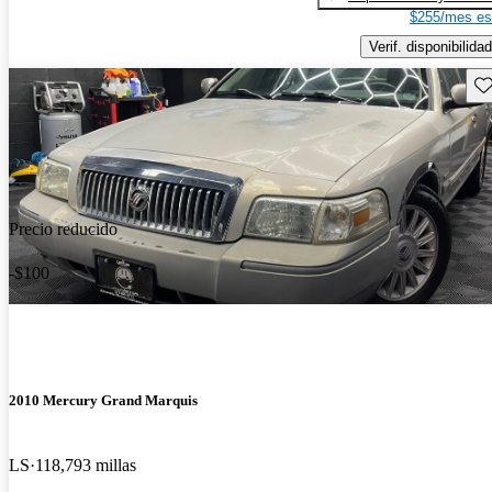
$255/mes es
Verif. disponibilidad
Gu
Precio reducido
-$100
2010 Mercury Grand Marquis
LS
118,793 millas