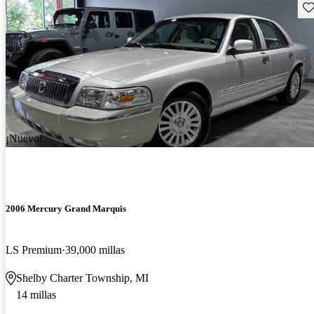
Gu
¡Nuevo!
2006 Mercury Grand Marquis
LS Premium
39,000 millas
Shelby Charter Township, MI
14 millas