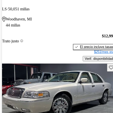
LS
50,051 millas
Woodhaven, MI
44 millas
$12,9
Trato justo
El precio incluye tasa
$251/mes es
Verif. disponibilidad
Gu