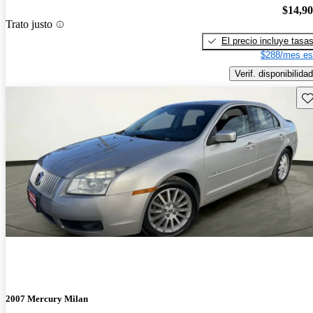
$14,9
Trato justo
El precio incluye tasa
$288/mes es
Verif. disponibilidad
Gu
2007 Mercury Milan