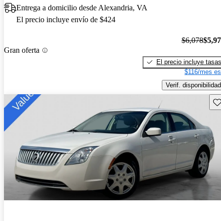
Entrega a domicilio desde Alexandria, VA
El precio incluye envío de $424
$6,078
$5,9
Gran oferta
El precio incluye tasa
$116/mes es
Verif. disponibilidad
Gu