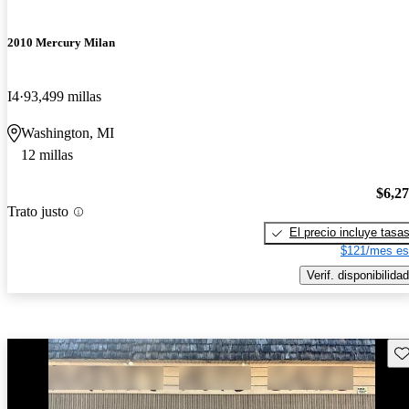
2010 Mercury Milan
I4
93,499 millas
Washington, MI
12 millas
$6,2
Trato justo
El precio incluye tasa
$121/mes es
Verif. disponibilidad
Gu