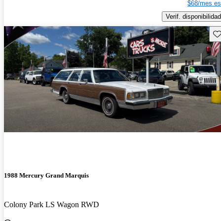
$68/mes es
Verif. disponibilidad
Gu
1988 Mercury Grand Marquis
Colony Park LS Wagon RWD