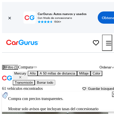
CarGurus: Autos nuevos y usados
Obtene
Con Modo de concesionario
150K+
Autos Mercury usados en venta cerca de
Lake Orion, MI
Compara
Filtro (1)
Ordenar
Mercury
Año
A 50 millas de distancia
Millaje
Color
Transmisión
Borrar todo
61 vehículos encontrados
Guardar búsque
Compra con precios transparentes.
Mostrar solo avisos que incluyan tasas del concesionario