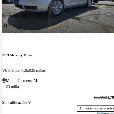
Precio reducido
-$1,000
2009 Mercury Milan
V6 Premier
126,035 millas
Mount Clemens, MI
23 millas
$5,795
$4,7
Sin calificación
Tasas no divulgada
$93/mes es