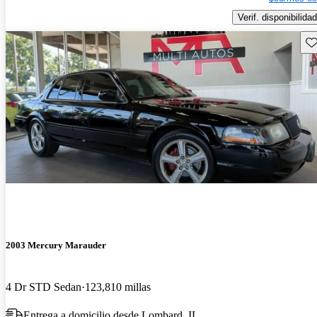
Verif. disponibilidad
Gu
2003 Mercury Marauder
4 Dr STD Sedan
123,810 millas
Entrega a domicilio desde Lombard, IL