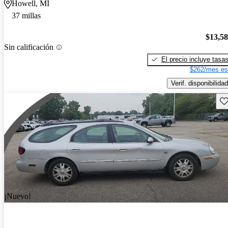
Howell, MI
37 millas
$13,5
Sin calificación
El precio incluye tasa
$262/mes es
Verif. disponibilidad
Gu
¡Nuevo!