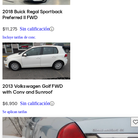
2018 Buick Regal Sportback
Preferred II FWD
$11,275
Sin calificación
Incluye tarifas de conc.
2013 Volkswagen Golf FWD
with Conv and Sunroof
$6,950
Sin calificación
Se aplican tarifas
Gu