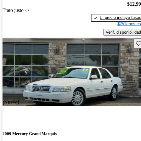
$12,9
Trato justo
El precio incluye tasa
$251/mes es
Verif. disponibilidad
Gu
¡Nuevo!
2009 Mercury Grand Marquis