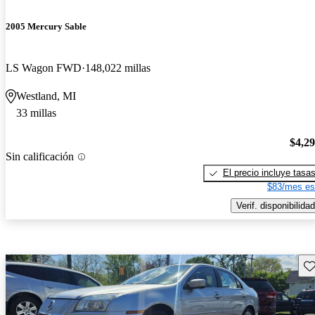
2005 Mercury Sable
LS Wagon FWD
148,022 millas
Westland, MI
33 millas
$4,2
Sin calificación
El precio incluye tasa
$83/mes es
Verif. disponibilidad
Gu