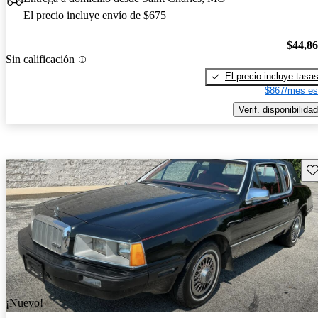
El precio incluye envío de $675
$44,8
Sin calificación
El precio incluye tasa
$867/mes es
Verif. disponibilidad
Gu
¡Nuevo!