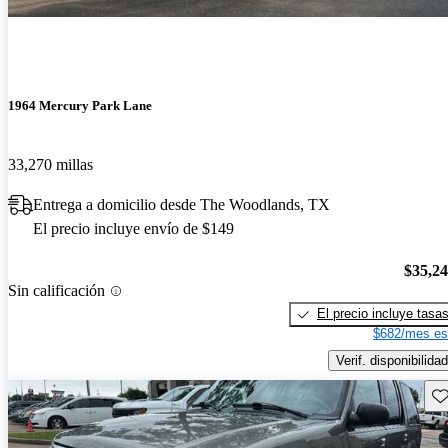
1964 Mercury Park Lane
33,270 millas
Entrega a domicilio desde The Woodlands, TX
El precio incluye envío de $149
$35,2
Sin calificación
El precio incluye tasa
$682/mes es
Verif. disponibilidad
Gu