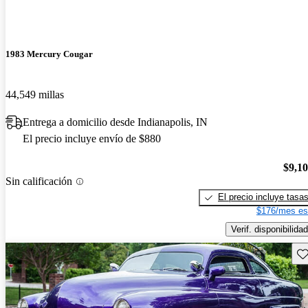
1983 Mercury Cougar
44,549 millas
Entrega a domicilio desde Indianapolis, IN
El precio incluye envío de $880
$9,1
Sin calificación
El precio incluye tasa
$176/mes es
Verif. disponibilidad
Gu