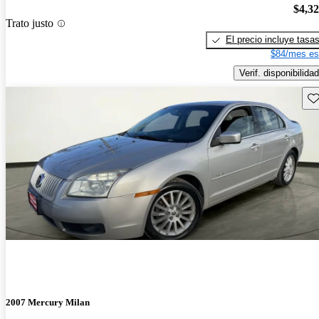
$4,3
Trato justo
El precio incluye tasa
$84/mes es
Verif. disponibilidad
Gu
2007 Mercury Milan