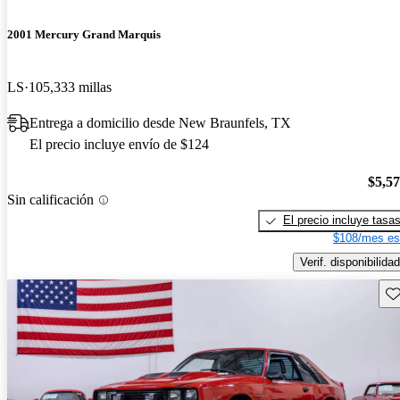
2001 Mercury Grand Marquis
LS
105,333 millas
Entrega a domicilio desde New Braunfels, TX
El precio incluye envío de $124
$5,5
Sin calificación
El precio incluye tasa
$108/mes es
Verif. disponibilidad
Gu