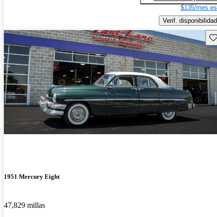
$135/mes es
Verif. disponibilidad
Gu
1951 Mercury Eight
47,829 millas