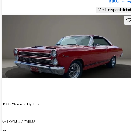
$153/mes es
Verif. disponibilidad
Gu
1966 Mercury Cyclone
GT
94,027 millas