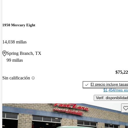
1950 Mercury Eight
14,038 millas
Spring Branch, TX
99 millas
$75,2
Sin calificación
El precio incluye tasa
$1,454/mes es
Verif. disponibilidad
Gu