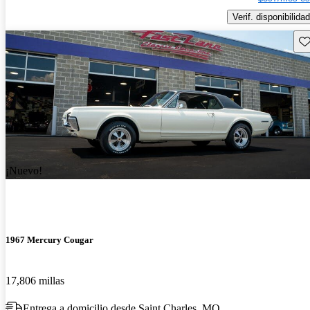
Verif. disponibilidad
Gu
¡Nuevo!
1967 Mercury Cougar
17,806 millas
Entrega a domicilio desde Saint Charles, MO