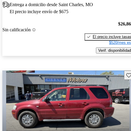
Entrega a domicilio desde Saint Charles, MO
El precio incluye envío de $675
$26,8
Sin calificación
El precio incluye tasa
$520/mes es
Verif. disponibilidad
Gu