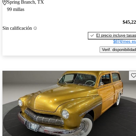
Spring Branch, TX
99 millas
$45,2
Sin calificación
El precio incluye tasa
$874/mes es
Verif. disponibilidad
Gu