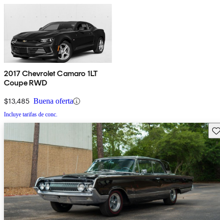
2017 Chevrolet Camaro 1LT
Coupe RWD
$13,485
Buena oferta
Incluye tarifas de conc.
Gu