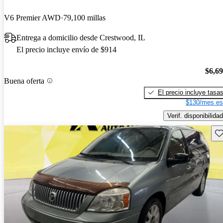
V6 Premier AWD
79,100 millas
Entrega a domicilio desde Crestwood, IL
El precio incluye envío de $914
$6,6
Buena oferta
El precio incluye tasa
$130/mes es
Verif. disponibilidad
Gu