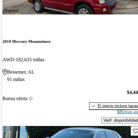
¡Nuevo!
2010 Mercury Mountaineer
AWD
182,635 millas
Bessemer, AL
91 millas
$4,4
Buena oferta
El precio incluye tasa
$85/mes es
Verif. disponibilidad
Gu