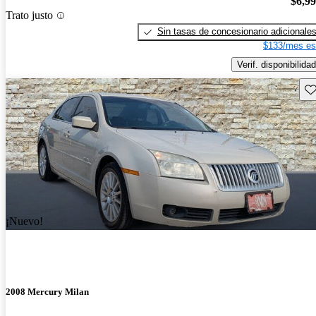
$6,9
Trato justo
Sin tasas de concesionario adicionale
$133/mes es
Verif. disponibilidad
Gu
¡Nuevo!
2008 Mercury Milan