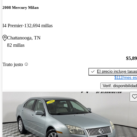
2008 Mercury Milan
I4 Premier
132,694 millas
Chattanooga, TN
82 millas
$5,8
Trato justo
El precio incluye tasa
$112/mes es
Verif. disponibilidad
Gu