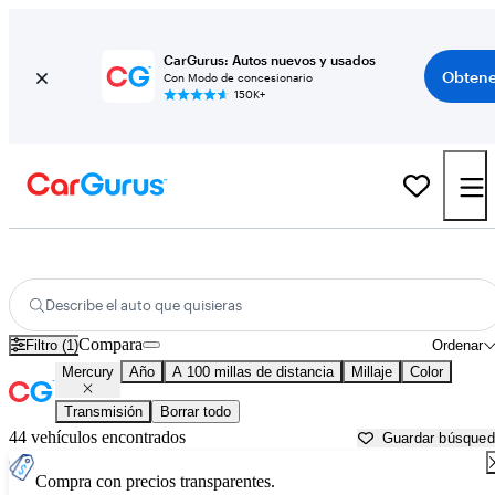
CarGurus: Autos nuevos y usados
Obtene
Con Modo de concesionario
150K+
Autos Mercury usados en venta cerca de
Huntsville, AL
Describe el auto que quisieras
Compara
Filtro (1)
Ordenar
Mercury
Año
A 100 millas de distancia
Millaje
Color
Transmisión
Borrar todo
44 vehículos encontrados
Guardar búsque
Compra con precios transparentes.