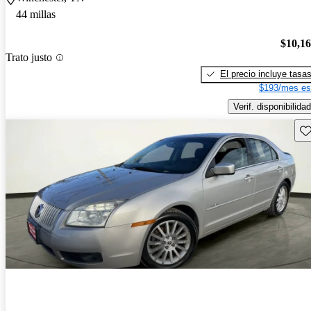
44 millas
$10,1
Trato justo
El precio incluye tasa
$193/mes es
Verif. disponibilidad
Gu