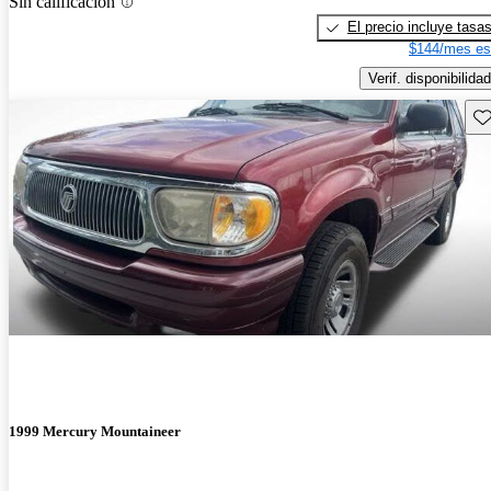
Sin calificación
El precio incluye tasa
$144/mes es
Verif. disponibilidad
Gu
1999 Mercury Mountaineer