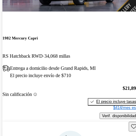
1982 Mercury Capri
RS Hatchback RWD
34,068 millas
Entrega a domicilio desde Grand Rapids, MI
El precio incluye envío de $710
$21,8
Sin calificación
El precio incluye tasa
$414/mes es
Verif. disponibilidad
Gu