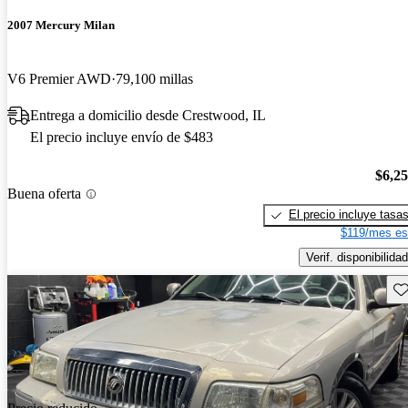
2007 Mercury Milan
V6 Premier AWD
79,100 millas
Entrega a domicilio desde Crestwood, IL
El precio incluye envío de $483
$6,2
Buena oferta
El precio incluye tasa
$119/mes es
Verif. disponibilidad
Gu