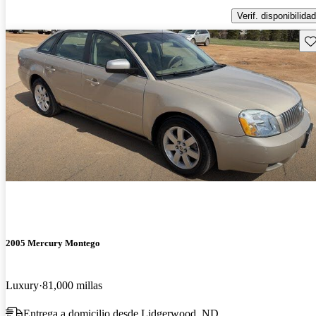
Verif. disponibilidad
Gu
2005 Mercury Montego
Luxury
81,000 millas
Entrega a domicilio desde Lidgerwood, ND