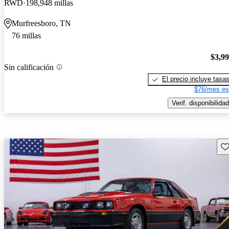
RWD
198,948 millas
Murfreesboro, TN
76 millas
$3,9
Sin calificación
El precio incluye tasa
$76/mes es
Verif. disponibilidad
Gu