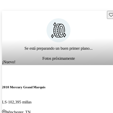
Gu
Se está preparando un buen primer plano...
Fotos próximamente
¡Nuevo!
2010 Mercury Grand Marquis
LS
102,395 millas
Winchester, TN