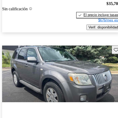
$35,7
Sin calificación
El precio incluye tasa
$676/mes es
Verif. disponibilidad
Gu