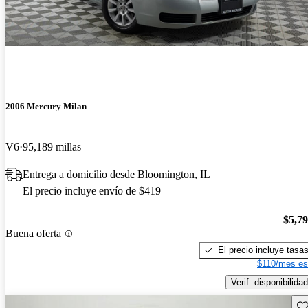
2006 Mercury Milan
V6
95,189 millas
Entrega a domicilio desde Bloomington, IL
El precio incluye envío de $419
$5,7
Buena oferta
El precio incluye tasa
$110/mes es
Verif. disponibilidad
Gu