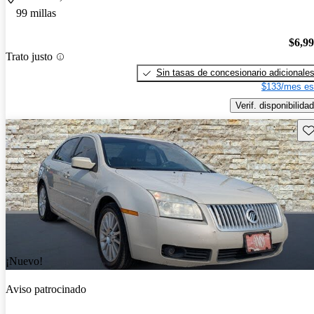
99 millas
$6,9
Trato justo
Sin tasas de concesionario adicionale
$133/mes es
Verif. disponibilidad
Gu
¡Nuevo!
Aviso patrocinado