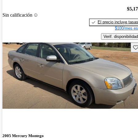
$5,1
Sin calificación
El precio incluye tasa
$100/mes es
Verif. disponibilidad
Gu
2005 Mercury Montego