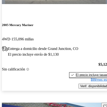
2005 Mercury Mariner
4WD
155,096 millas
Entrega a domicilio desde Grand Junction, CO
El precio incluye envío de $1,130
$5,1
Sin calificación
El precio incluye tasa
$99/mes es
Verif. disponibilidad
Gu