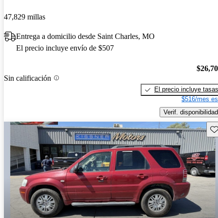
47,829 millas
Entrega a domicilio desde Saint Charles, MO
El precio incluye envío de $507
$26,7
Sin calificación
El precio incluye tasa
$516/mes es
Verif. disponibilidad
Gu