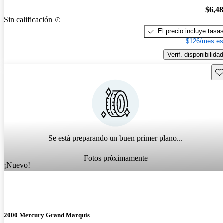
$6,4
Sin calificación
El precio incluye tasa
$126/mes es
Verif. disponibilidad
Gu
Se está preparando un buen primer plano...
Fotos próximamente
¡Nuevo!
2000 Mercury Grand Marquis