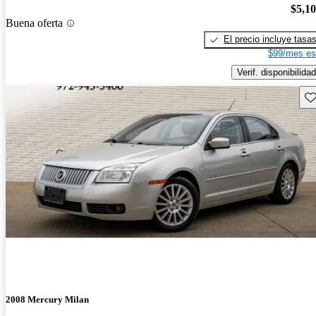
$5,1
Buena oferta
El precio incluye tasa
$99/mes es
Verif. disponibilidad
Gu
2008 Mercury Milan