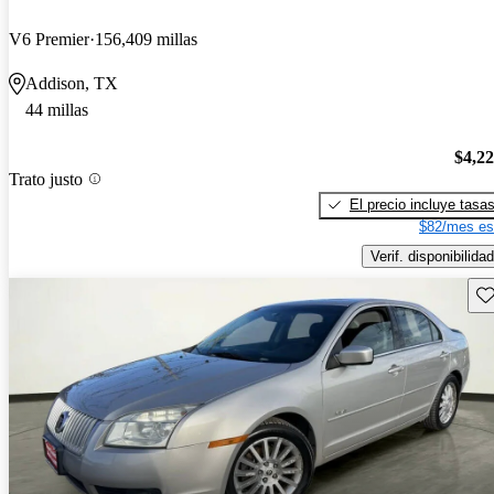
V6 Premier
156,409 millas
Addison, TX
44 millas
$4,2
Trato justo
El precio incluye tasa
$82/mes es
Verif. disponibilidad
Gu