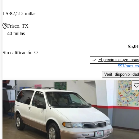
LS
82,512 millas
Frisco, TX
40 millas
$5,0
Sin calificación
El precio incluye tasa
$97/mes es
Verif. disponibilidad
Gu