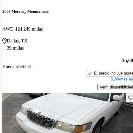
2008 Mercury Mountaineer
AWD
124,249 millas
Dallas, TX
39 millas
$5,6
Buena oferta
El precio incluye tasa
$109/mes es
Verif. disponibilidad
Gu