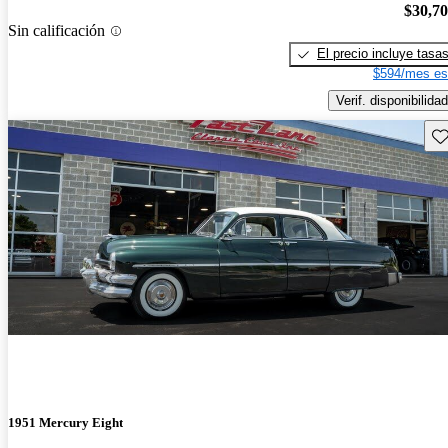
$30,7
Sin calificación
El precio incluye tasa
$594/mes es
Verif. disponibilidad
Gu
1951 Mercury Eight