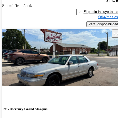
$44,7
Sin calificación
El precio incluye tasa
$864/mes es
Verif. disponibilidad
Gu
1997 Mercury Grand Marquis