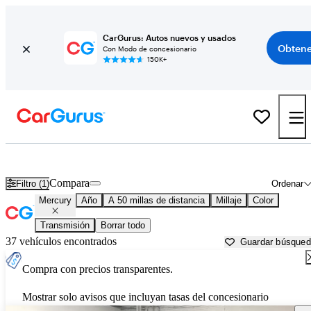
CarGurus: Autos nuevos y usados
Obtene
Con Modo de concesionario
150K+
Autos Mercury usados en venta cerca de
Greenville, TX
Compara
Filtro (1)
Ordenar
Mercury
Año
A 50 millas de distancia
Millaje
Color
Transmisión
Borrar todo
37 vehículos encontrados
Guardar búsque
Compra con precios transparentes.
Mostrar solo avisos que incluyan tasas del concesionario