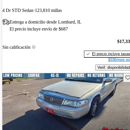
4 Dr STD Sedan
123,810 millas
Entrega a domicilio desde Lombard, IL
El precio incluye envío de $687
$17,3
Sin calificación
El precio incluye tasa
$336/mes es
Verif. disponibilidad
Gu