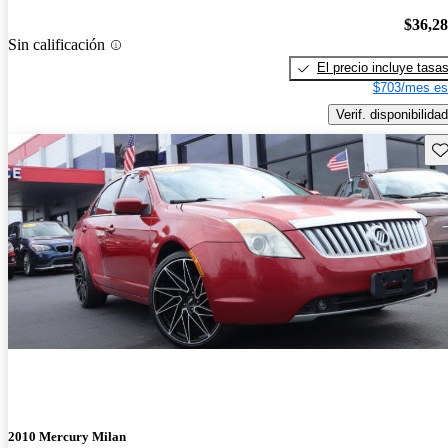
$36,2
Sin calificación
El precio incluye tasa
$703/mes es
Verif. disponibilidad
Gu
2010 Mercury Milan