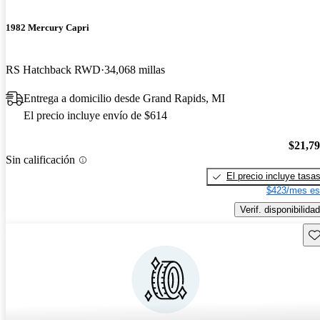
1982 Mercury Capri
RS Hatchback RWD
34,068 millas
Entrega a domicilio desde Grand Rapids, MI
El precio incluye envío de $614
$21,7
Sin calificación
El precio incluye tasa
$423/mes es
Verif. disponibilidad
Gu