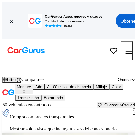
CarGurus: Autos nuevos y usados
Obtene
Con Modo de concesionario
150K+
Autos Mercury usados en venta cerca de
Grand Rapids, MN
Compara
Filtro (1)
Ordenar
Mercury
Año
A 100 millas de distancia
Millaje
Color
Transmisión
Borrar todo
50 vehículos encontrados
Guardar búsque
Compra con precios transparentes.
Mostrar solo avisos que incluyan tasas del concesionario