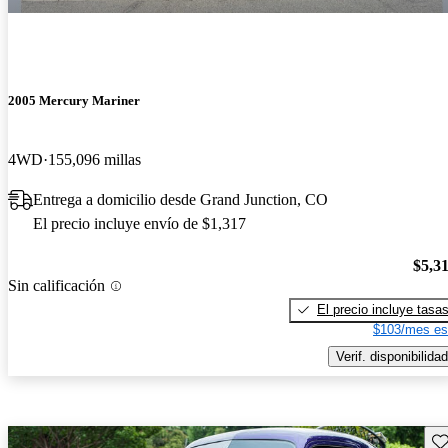
2005 Mercury Mariner
4WD
155,096 millas
Entrega a domicilio desde Grand Junction, CO
El precio incluye envío de $1,317
$5,3
Sin calificación
El precio incluye tasa
$103/mes es
Verif. disponibilidad
Gu