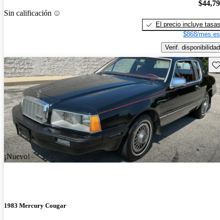
$44,7
Sin calificación
El precio incluye tasa
$868/mes es
Verif. disponibilidad
Gu
¡Nuevo!
1983 Mercury Cougar