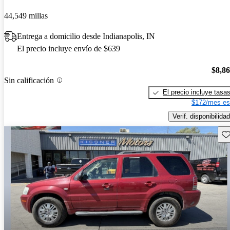
44,549 millas
Entrega a domicilio desde Indianapolis, IN
El precio incluye envío de $639
$8,8
Sin calificación
El precio incluye tasa
$172/mes es
Verif. disponibilidad
Gu