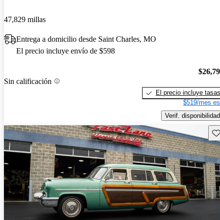
47,829 millas
Entrega a domicilio desde Saint Charles, MO
El precio incluye envío de $598
$26,7
Sin calificación
El precio incluye tasa
$519/mes es
Verif. disponibilidad
Gu