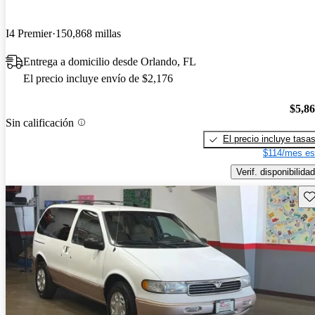
I4 Premier
150,868 millas
Entrega a domicilio desde Orlando, FL
El precio incluye envío de $2,176
$5,8
Sin calificación
El precio incluye tasa
$114/mes es
Verif. disponibilidad
Gu