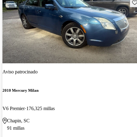
Gu
Aviso patrocinado
2010 Mercury Milan
V6 Premier
176,325 millas
Chapin, SC
91 millas