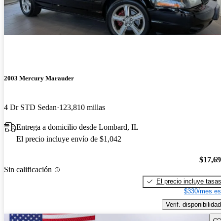
2003 Mercury Marauder
4 Dr STD Sedan
123,810 millas
Entrega a domicilio desde Lombard, IL
El precio incluye envío de $1,042
$17,6
Sin calificación
El precio incluye tasa
$330/mes es
Verif. disponibilidad
Gu