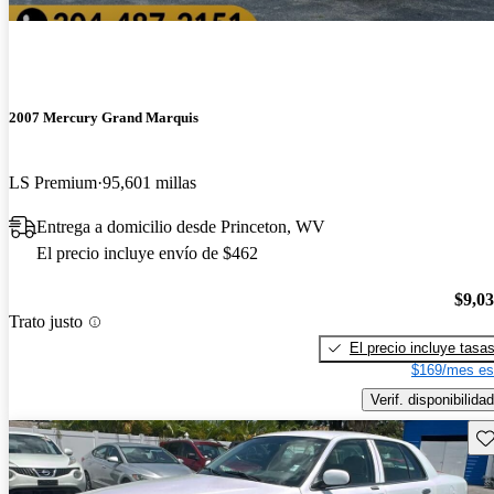
2007 Mercury Grand Marquis
LS Premium
95,601 millas
Entrega a domicilio desde Princeton, WV
El precio incluye envío de $462
$9,0
Trato justo
El precio incluye tasa
$169/mes es
Verif. disponibilidad
Gu