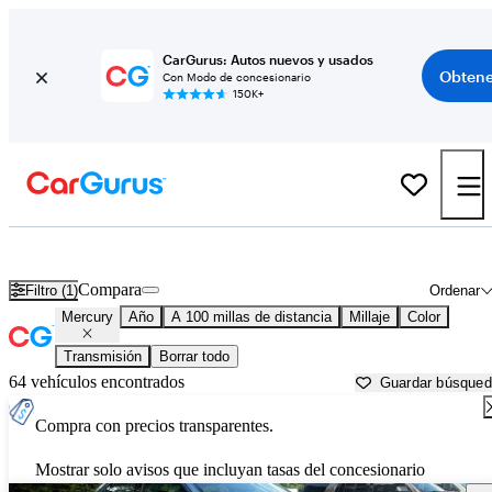
CarGurus: Autos nuevos y usados
Obtene
Con Modo de concesionario
150K+
Autos Mercury usados en venta cerca de
Florence, SC
Compara
Filtro (1)
Ordenar
Mercury
Año
A 100 millas de distancia
Millaje
Color
Transmisión
Borrar todo
64 vehículos encontrados
Guardar búsque
Compra con precios transparentes.
Mostrar solo avisos que incluyan tasas del concesionario