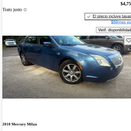
$4,7
Trato justo
El precio incluye tasa
$89/mes es
Verif. disponibilidad
Gu
2010 Mercury Milan