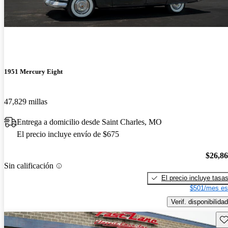
1951 Mercury Eight
47,829 millas
Entrega a domicilio desde Saint Charles, MO
El precio incluye envío de $675
$26,8
Sin calificación
El precio incluye tasa
$501/mes es
Verif. disponibilidad
Gu