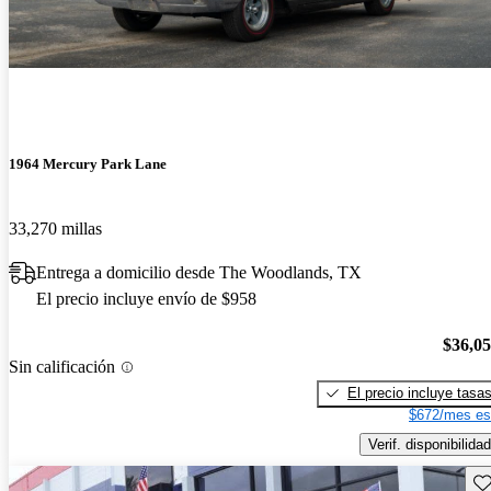
1964 Mercury Park Lane
33,270 millas
Entrega a domicilio desde The Woodlands, TX
El precio incluye envío de $958
$36,0
Sin calificación
El precio incluye tasa
$672/mes es
Verif. disponibilidad
Gu