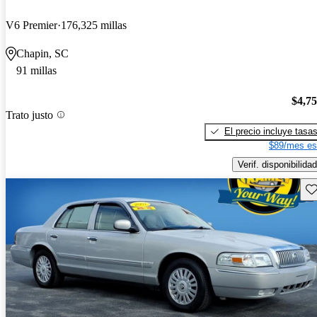
V6 Premier
176,325 millas
Chapin, SC
91 millas
$4,7
Trato justo
El precio incluye tasa
$89/mes es
Verif. disponibilidad
Gu