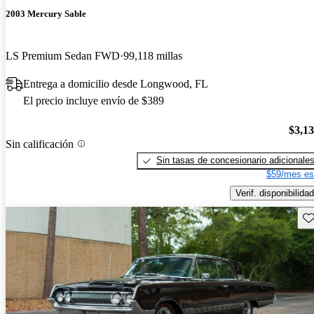
2003 Mercury Sable
LS Premium Sedan FWD
99,118 millas
Entrega a domicilio desde Longwood, FL
El precio incluye envío de $389
$3,1
Sin calificación
Sin tasas de concesionario adicionale
$59/mes es
Verif. disponibilidad
Gu