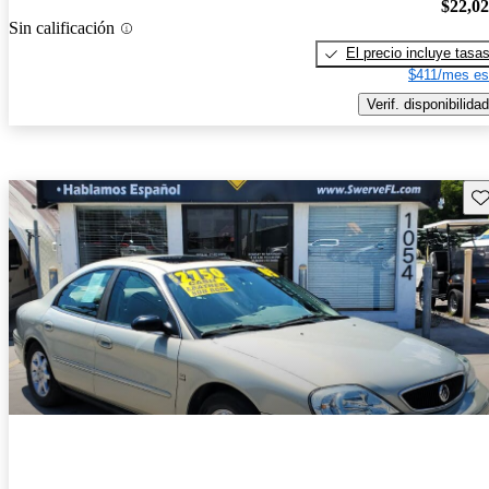
$22,0
Sin calificación
El precio incluye tasa
$411/mes es
Verif. disponibilidad
Gu