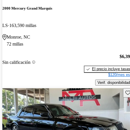
2000 Mercury Grand Marquis
LS
163,590 millas
Monroe, NC
72 millas
$6,3
Sin calificación
El precio incluye tasa
$120/mes es
Verif. disponibilidad
Gu