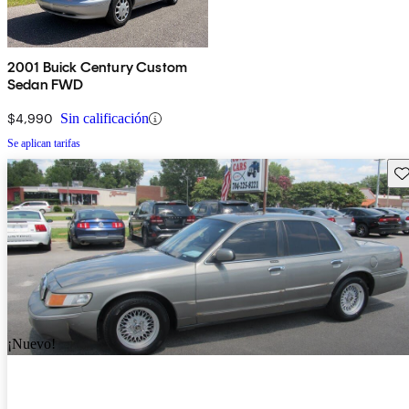
2001 Buick Century Custom
Sedan FWD
$4,990
Sin calificación
Se aplican tarifas
Gu
¡Nuevo!