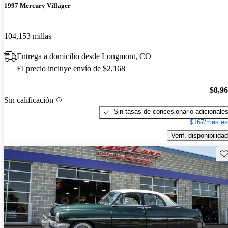
1997 Mercury Villager
104,153 millas
Entrega a domicilio desde Longmont, CO
El precio incluye envío de $2,168
$8,9
Sin calificación
Sin tasas de concesionario adicionale
$167/mes es
Verif. disponibilidad
Gu