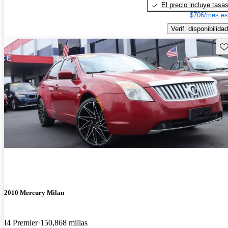
El precio incluye tasa
$706/mes es
Verif. disponibilidad
Gu
2010 Mercury Milan
I4 Premier
150,868 millas