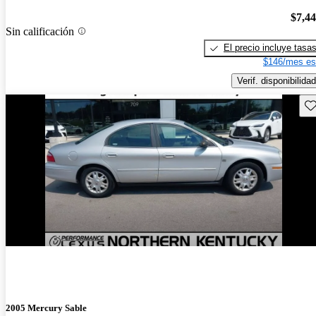
$7,4
Sin calificación
El precio incluye tasa
$146/mes es
Verif. disponibilidad
Gu
¡Nuevo!
2005 Mercury Sable