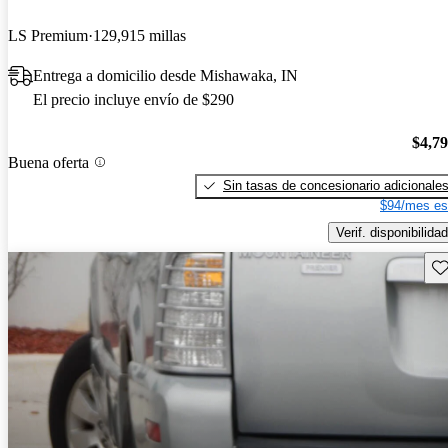
LS Premium
129,915 millas
Entrega a domicilio desde Mishawaka, IN
El precio incluye envío de $290
$4,7
Buena oferta
Sin tasas de concesionario adicionale
$94/mes es
Verif. disponibilidad
Gu