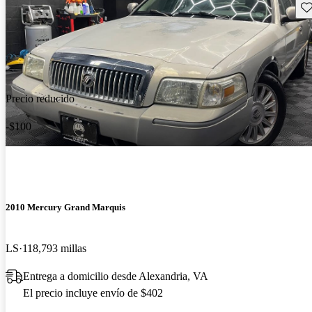
Gu
Precio reducido
-$100
2010 Mercury Grand Marquis
LS
118,793 millas
Entrega a domicilio desde Alexandria, VA
El precio incluye envío de $402