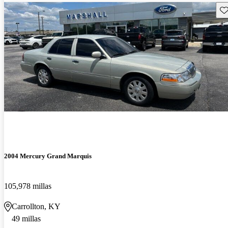
Gu
2004 Mercury Grand Marquis
105,978 millas
Carrollton, KY
49 millas