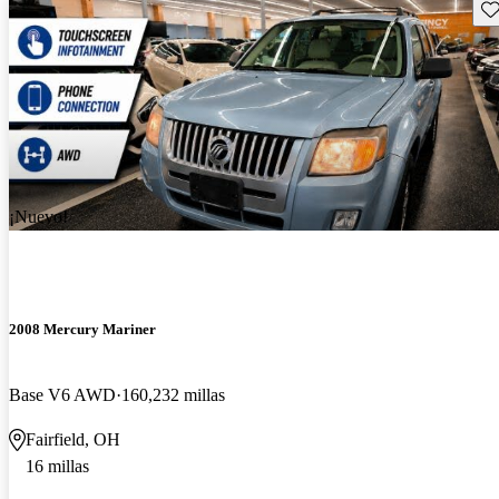
Gu
¡Nuevo!
2008 Mercury Mariner
Base V6 AWD
160,232 millas
Fairfield, OH
16 millas