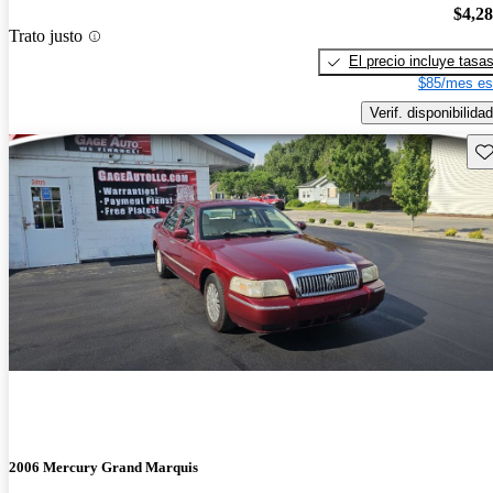
$4,2
Trato justo
El precio incluye tasa
$85/mes es
Verif. disponibilidad
Gu
2006 Mercury Grand Marquis