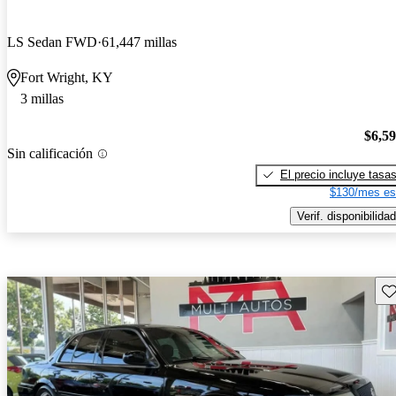
LS Sedan FWD
61,447 millas
Fort Wright, KY
3 millas
$6,5
Sin calificación
El precio incluye tasa
$130/mes es
Verif. disponibilidad
Gu