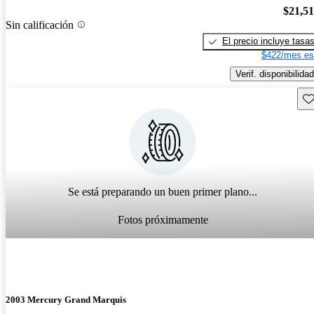
$21,5
Sin calificación
El precio incluye tasa
$422/mes es
Verif. disponibilidad
Gu
Se está preparando un buen primer plano...
Fotos próximamente
2003 Mercury Grand Marquis