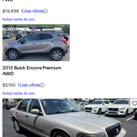
$19,898
Gran oferta
Incluye tarifas de conc.
2013 Buick Encore Premium
AWD
$5,150
Gran oferta
Incluye tarifas de conc.
Gu