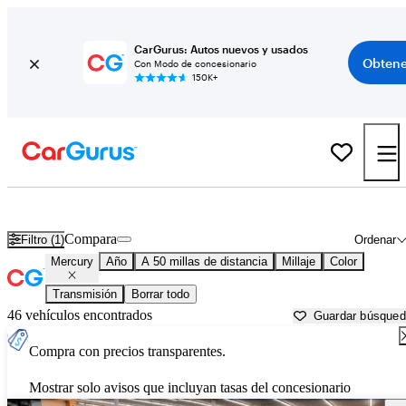
CarGurus: Autos nuevos y usados
Obtene
Con Modo de concesionario
150K+
Autos Mercury usados en venta cerca de
Cincinnati, OH
Compara
Filtro (1)
Ordenar
Mercury
Año
A 50 millas de distancia
Millaje
Color
Transmisión
Borrar todo
46 vehículos encontrados
Guardar búsque
Compra con precios transparentes.
Mostrar solo avisos que incluyan tasas del concesionario