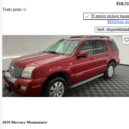
$10,5
Trato justo
El precio incluye tasa
$201/mes es
Verif. disponibilidad
Gu
Precio reducido
-$1,500
2010 Mercury Mountaineer