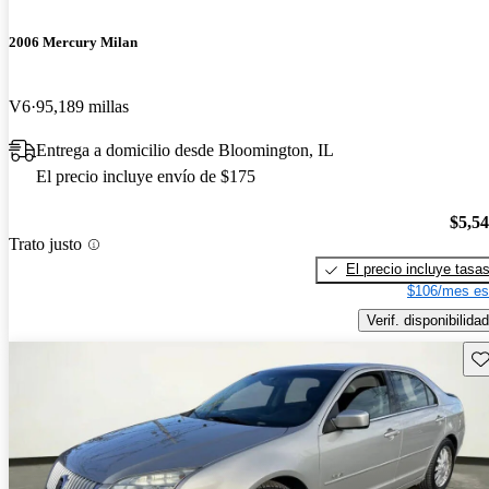
2006 Mercury Milan
V6
95,189 millas
Entrega a domicilio desde Bloomington, IL
El precio incluye envío de $175
$5,5
Trato justo
El precio incluye tasa
$106/mes es
Verif. disponibilidad
Gu