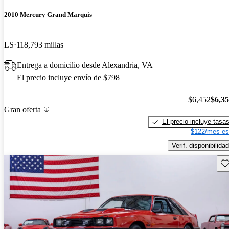
2010 Mercury Grand Marquis
LS
118,793 millas
Entrega a domicilio desde Alexandria, VA
El precio incluye envío de $798
$6,452
$6,3
Gran oferta
El precio incluye tasa
$122/mes es
Verif. disponibilidad
Gu