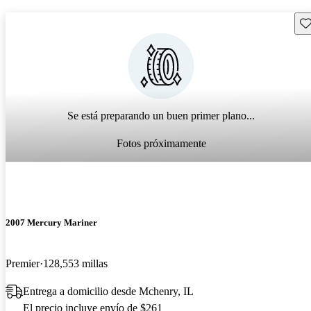
Gu
Se está preparando un buen primer plano...
Fotos próximamente
2007 Mercury Mariner
Premier
128,553 millas
Entrega a domicilio desde Mchenry, IL
El precio incluye envío de $261