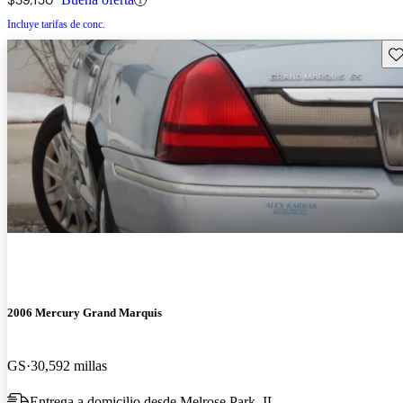
Incluye tarifas de conc.
Gu
2006 Mercury Grand Marquis
GS
30,592 millas
Entrega a domicilio desde Melrose Park, IL