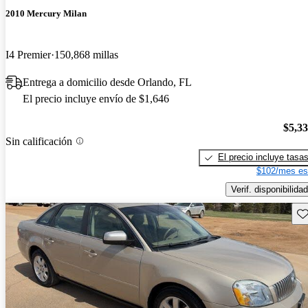
2010 Mercury Milan
I4 Premier
150,868 millas
Entrega a domicilio desde Orlando, FL
El precio incluye envío de $1,646
$5,3
Sin calificación
El precio incluye tasa
$102/mes es
Verif. disponibilidad
Gu