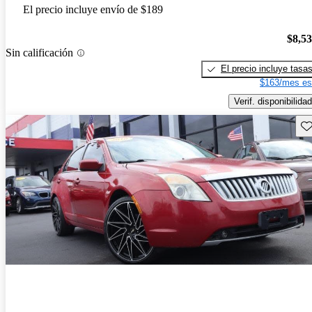
El precio incluye envío de $189
$8,5
Sin calificación
El precio incluye tasa
$163/mes es
Verif. disponibilidad
Gu