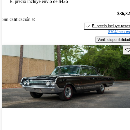
El precio incluye envío de $426
$36,8
Sin calificación
El precio incluye tasa
$704/mes es
Verif. disponibilidad
Gu