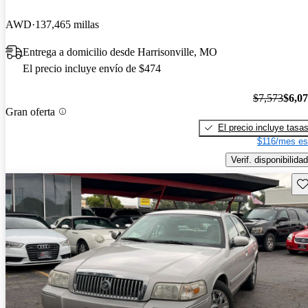
AWD
137,465 millas
Entrega a domicilio desde Harrisonville, MO
El precio incluye envío de $474
$7,573
$6,0
Gran oferta
El precio incluye tasa
$116/mes es
Verif. disponibilidad
Gu