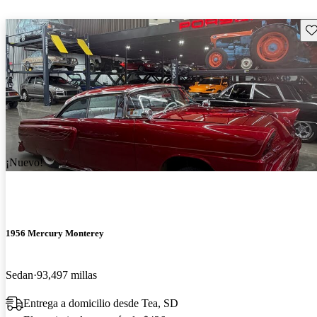
Gu
¡Nuevo!
1956 Mercury Monterey
Sedan
93,497 millas
Entrega a domicilio desde Tea, SD