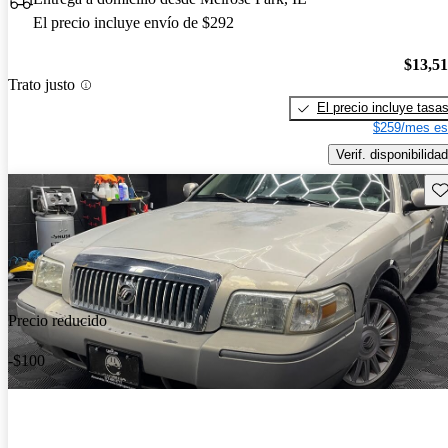
El precio incluye envío de $292
$13,5
Trato justo
El precio incluye tasa
$259/mes es
Verif. disponibilidad
Gu
Precio reducido
-$100