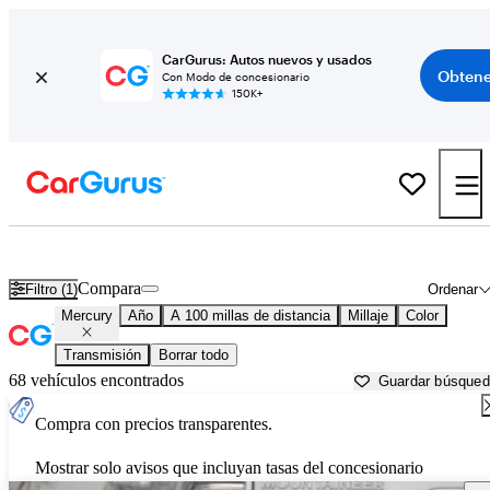
CarGurus: Autos nuevos y usados
Obtene
Con Modo de concesionario
150K+
Autos Mercury usados en venta cerca de
Cedar Rapids, IA
Compara
Filtro (1)
Ordenar
Mercury
Año
A 100 millas de distancia
Millaje
Color
Transmisión
Borrar todo
68 vehículos encontrados
Guardar búsque
Compra con precios transparentes.
Mostrar solo avisos que incluyan tasas del concesionario