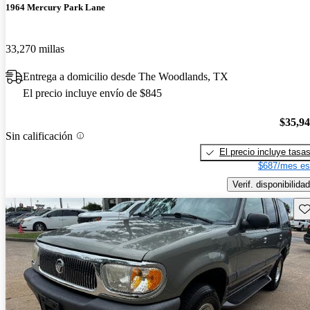
1964 Mercury Park Lane
33,270 millas
Entrega a domicilio desde The Woodlands, TX
El precio incluye envío de $845
$35,9
Sin calificación
El precio incluye tasa
$687/mes es
Verif. disponibilidad
Gu